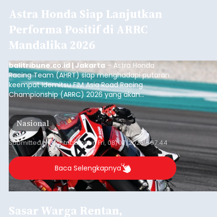
Astra Honda Siap Lanjutkan
Performa Positif di ARRC
Mandalika 2026
balitribune.co.id | Jakarta
– Astra Honda
Racing Team (AHRT) siap menghadapi putaran
keempat Idemitsu FIM Asia Road Racing
Championship (ARRC) 2026 yang akan
berlangsung di Pertamina Mandalika
International Circuit, Lombok, Nusa Tenggara
Nasional
Barat, pada 7–9 Agustus 2026.
Submitted by
contributor
on
Fri, 08/07/2026 - 07:44
Baca Selengkapnya
Sasar Warga Rentan,