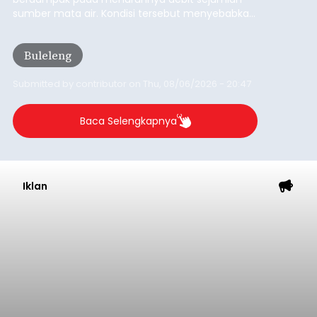
Sambut HUT RI, Rutan Bangli
Gelar Pemeriksaan Kesehatan
Gratis
balitribune.co.id I Bangli -
Serangkian
memperingati hari ulang tahun Kemerdekaan
Republik Indonesia ( HUT RI) ke-81, Rumah
Tahanan Negara Kelas II B Bangli menggelar
kegiatan pemeriksaan kesehatan gratis, Rabu
(6/8/2026).
Bangli
Submitted by
contributor
on
Thu, 08/06/2026 - 20:56
Baca Selengkapnya