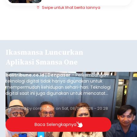
Swipe untuk lihat berita lainnya
Ikasmansa Luncurkan
Aplikasi Smansa One
balitribune.co.id | Denpasar
- Perkembangan
teknologi digital tidak hanya digunakan untuk
mempermudah kehidupan sehari-hari. Teknologi
digital saat ini juga digunakan untuk mencatat
dan mengelola data base alumni dari suatu
sekolah, salah satunya adalah alumni SMA 1
Submitted by
contributor
on
Sat, 08/08/2026 - 20:28
Denpasar.
Baca Selengkapnya