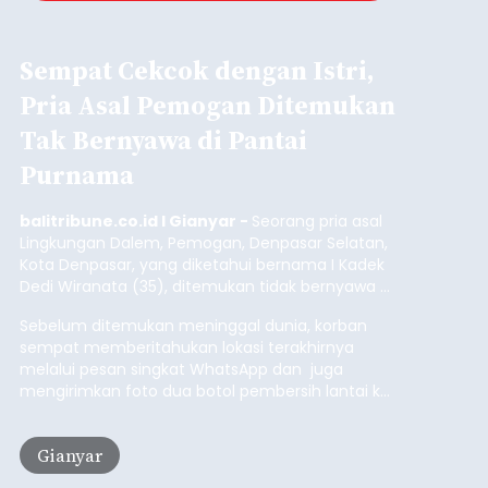
Sempat Cekcok dengan Istri,
Pria Asal Pemogan Ditemukan
Tak Bernyawa di Pantai
Purnama
balitribune.co.id I Gianyar -
Seorang pria asal
Lingkungan Dalem, Pemogan, Denpasar Selatan,
Kota Denpasar, yang diketahui bernama I Kadek
Dedi Wiranata (35), ditemukan tidak bernyawa di
pesisir Pantai Purnama, Sukawati.
Sebelum ditemukan meninggal dunia, korban
sempat memberitahukan lokasi terakhirnya
melalui pesan singkat WhatsApp dan juga
mengirimkan foto dua botol pembersih lantai ke
istrinya.
Gianyar