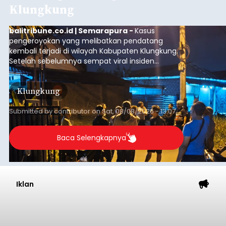
Klungkung
balitribune.co.id | Semarapura -
Kasus
pengeroyokan yang melibatkan pendatang
kembali terjadi di wilayah Kabupaten Klungkung.
Setelah sebelumnya sempat viral insiden
keributan di barat Pasar Galiran, peristiwa serupa
kini menimpa seorang pemuda asal Kabupaten
Klungkung
Sumba Barat Daya (SBD), Nusa Tenggara Timur
(NTT).
Submitted by
contributor
on
Sat, 08/08/2026 - 13:07
Baca Selengkapnya
Iklan