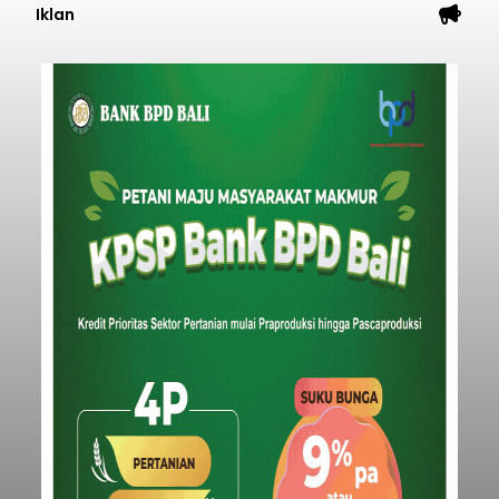
Iklan