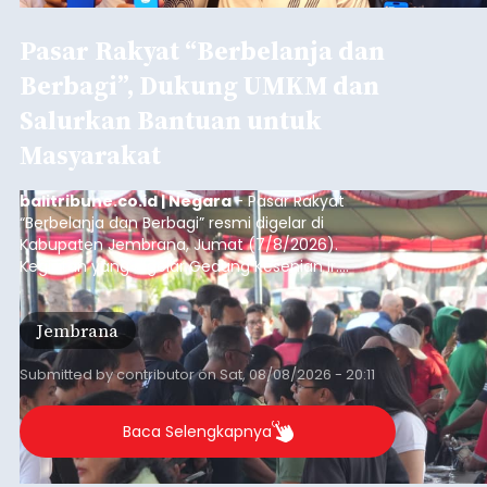
Pasar Rakyat “Berbelanja dan
Berbagi”, Dukung UMKM dan
Salurkan Bantuan untuk
Masyarakat
balitribune.co.id | Negara
- Pasar Rakyat
“Berbelanja dan Berbagi” resmi digelar di
Kabupaten Jembrana, Jumat (7/8/2026).
Kegiatan yang digelar Gedung Kesenian Ir.
Soekarno ini memadukan pemberdayaan
ekonomi masyarakat dengan aksi sosial tersebut
Jembrana
mendapat antusiasme tinggi dan mencatat nilai
transaksi mencapai Rp672.733.200.
Submitted by
contributor
on
Sat, 08/08/2026 - 20:11
Baca Selengkapnya