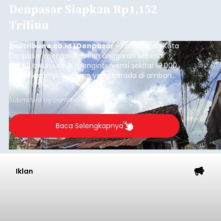
Denpasar Siapkan Rp1,152
Triliun
balitribune.co.id I Denpasar -
Pemerintah Kota
Denpasar mengalokasikan anggaran sebesar
Rp1,152 triliun untuk mengintervensi sekitar 18.000
warga kelompok rentan yang berada di ambang
garis kemiskinan. Langkah strategis ini diambil
guna menjaga masyarakat yang berada pada
Submitted by
contributor
on
Thu, 08/06/2026 - 21:31
kelompok desil 5 dan 6 tersebut agar tidak
merosot ke kategori miskin.
Baca Selengkapnya
Iklan