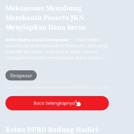
Submitted by
contributor
on
Thu, 08/06/2026 - 06:14
Baca Selengkapnya
Iklan