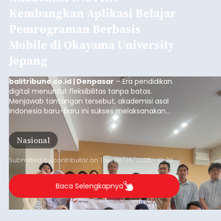
Kembangkan Aplikasi Belajar
Pemrograman Berbasis
Mobile di Okayama University
Jepang
balitribune.co.id | Denpasar
– Era pendidikan
digital menuntut fleksibilitas tanpa batas.
Menjawab tantangan tersebut, akademisi asal
Indonesia baru-baru ini sukses melaksanakan
program Pengabdian Kepada Masyarakat (PKM)
skala internasional di Distributed Systems
Nasional
Laboratory, Okayama University, Jepang.
Submitted by
contributor
on
Thu, 08/06/2026 - 12:20
Baca Selengkapnya