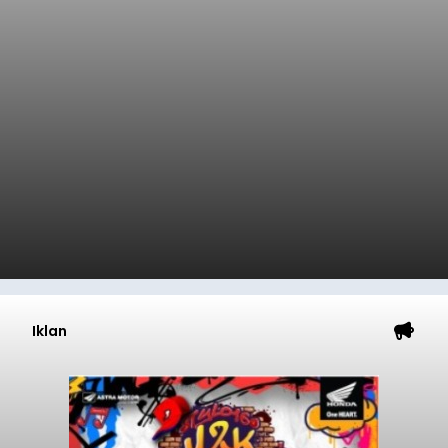
Iklan