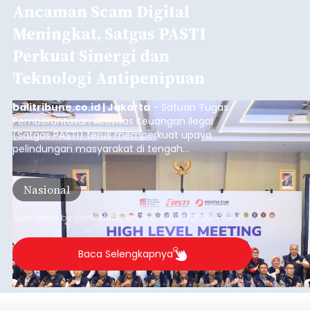
Ancaman Scam Digital
Meningkat, Satgas PASTI
Perkuat Sinergi dan
Teknologi Antipenipuan
balitribune.co.id | Jakarta
- Satuan Tugas
Pemberantasan Aktivitas Keuangan Ilegal
(Satgas PASTI) terus memperkuat upaya
pelindungan masyarakat di tengah
meningkatnya ancaman penipuan digital yang
semakin kompleks.
Nasional
Submitted by
contributor
on
Thu, 08/06/2026 - 09:45
Baca Selengkapnya