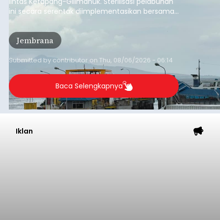
Usut Pengeroyokan Maut di
Tabanan, Polisi Periksa 30
Saksi dan Minta Keterangan
Ahli
balitribune.co.id | Tabanan
- Penyidik Polres
Tabanan terus mendalami kasus pengeroyokan
maut terhadap terduga maling ayam di Banjar
Juwuk Legi, Desa Batunya, Kecamatan Baturiti
yang terjadi beberapa waktu lalu.
Dalam perkembangannya, penyidik kepolisian
sudah memeriksa 30 orang saksi. Tidak hanya itu,
penyidik juga melibatkan ahli pidana untuk
memperkuat konstruksi hukum terhadap lima
orang tersangka yang saat ini ditahan.