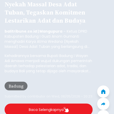
Iklan
Mekanisme Menabung
Membantu Peserta JKN
Menyiapkan Dana Iuran