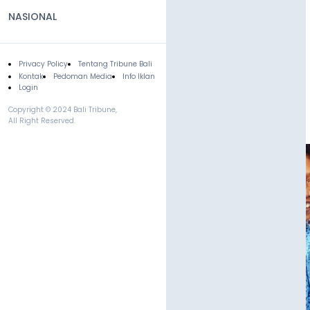
NASIONAL
Privacy Policy
Tentang Tribune Bali
Footer
Kontak
Pedoman Media
Info Iklan
Login
Copyright © 2024 Bali Tribune,
All Right Reserved.