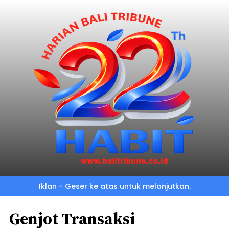
Iklan - Geser ke atas untuk melanjutkan.
Genjot Transaksi