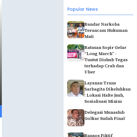
Popular News
Bandar Narkoba
Terancam Hukuman
Mati
Ratusan Sopir Gelar
“Long March” -
Tuntut Dishub Tegas
terhadap Crab dan
Uber
Layanan Trans
Sarbagita Dikeluhkan
: Lokasi Halte Jauh,
Sosialisasi Minim
Delegasi Munaslub
Golkar Sudah Final
Bansos Fiktif