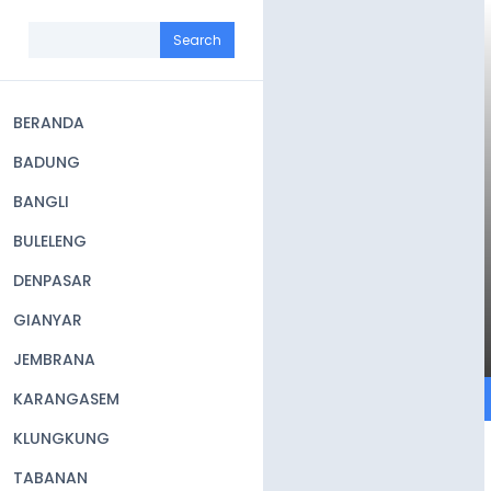
Skip
to
Search
main
content
BERANDA
Main
BADUNG
navigation
BANGLI
BULELENG
DENPASAR
GIANYAR
JEMBRANA
KARANGASEM
KLUNGKUNG
TABANAN