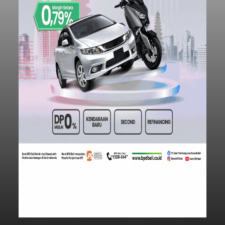
Iklan