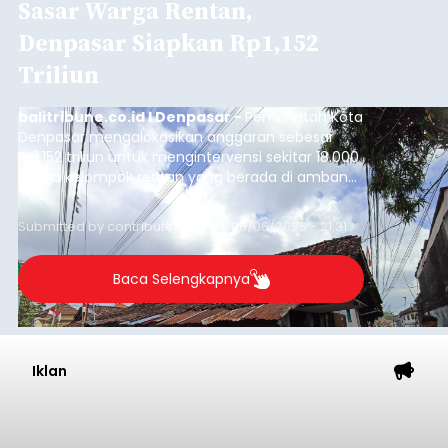
Sempat Cekcok dengan Istri,
Pria Asal Pemogan Ditemukan
Tak Bernyawa di Pantai
Purnama
balitribune.co.id I Gianyar -
Seorang pria asal
Lingkungan Dalem, Pemogan, Denpasar Selatan,
Kota Denpasar, yang diketahui bernama I Kadek
Dedi Wiranata (35), ditemukan tidak bernyawa di
pesisir Pantai Purnama, Sukawati.
Sebelum ditemukan meninggal dunia, korban
sempat memberitahukan lokasi terakhirnya
melalui pesan singkat WhatsApp dan juga
mengirimkan foto dua botol pembersih lantai ke
istrinya.
Gianyar
Submitted by
contributor
on
Thu, 08/06/2026 - 21:06