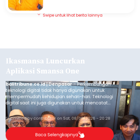
Swipe untuk lihat berita lainnya
Ikasmansa Luncurkan
Aplikasi Smansa One
balitribune.co.id | Denpasar
- Perkembangan
teknologi digital tidak hanya digunakan untuk
mempermudah kehidupan sehari-hari. Teknologi
digital saat ini juga digunakan untuk mencatat
dan mengelola data base alumni dari suatu
sekolah, salah satunya adalah alumni SMA 1
Submitted by
contributor
on
Sat, 08/08/2026 - 20:28
Denpasar.
Baca Selengkapnya