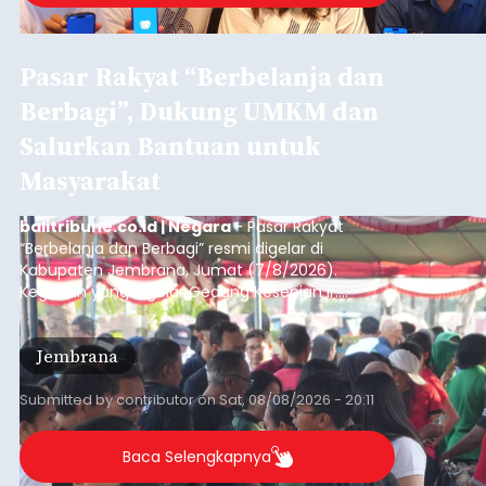
Pasar Rakyat “Berbelanja dan
Berbagi”, Dukung UMKM dan
Salurkan Bantuan untuk
Masyarakat
balitribune.co.id | Negara
- Pasar Rakyat
“Berbelanja dan Berbagi” resmi digelar di
Kabupaten Jembrana, Jumat (7/8/2026).
Kegiatan yang digelar Gedung Kesenian Ir.
Soekarno ini memadukan pemberdayaan
ekonomi masyarakat dengan aksi sosial tersebut
Jembrana
mendapat antusiasme tinggi dan mencatat nilai
transaksi mencapai Rp672.733.200.
Submitted by
contributor
on
Sat, 08/08/2026 - 20:11
Baca Selengkapnya