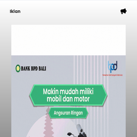
Triliun
balitribune.co.id I Denpasar -
Pemerintah Kota
Denpasar mengalokasikan anggaran sebesar
Rp1,152 triliun untuk mengintervensi sekitar 18.000
warga kelompok rentan yang berada di ambang
garis kemiskinan. Langkah strategis ini diambil
guna menjaga masyarakat yang berada pada
Submitted by
contributor
on
Thu, 08/06/2026 - 21:31
kelompok desil 5 dan 6 tersebut agar tidak
merosot ke kategori miskin.
Baca Selengkapnya
Iklan