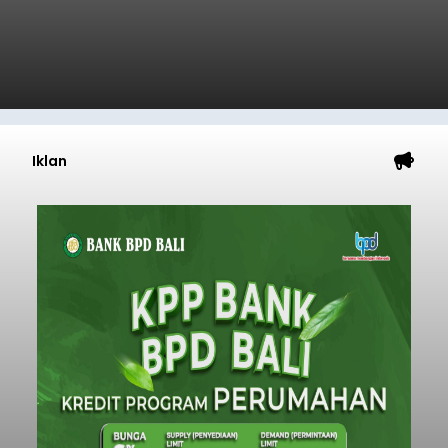
Iklan
GIPI Bali Harap Proyek PFII di
Bali Membawa Manfaat
Ekonomi bagi Masyarakat
Lokal
balitribune.co.id | Denpasar -
Gabungan
Industri Pariwisata Indonesia (GIPI) Bali atau Bali
Tourism Board (BTB) berharap segala program