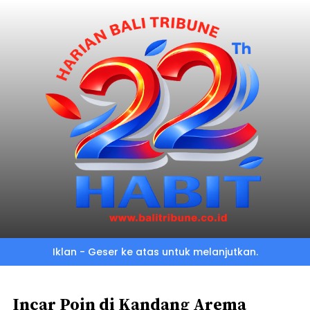
Skip
to
main
content
Iklan - Geser ke atas untuk melanjutkan.
Incar Poin di Kandang Arema