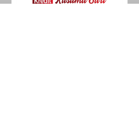
Pelabuhan Celukan Bawang
Tumbuh 25 Persen
balitribune.coo.id I Singaraja -
PT Pelabuhan
Indonesia (Persero) atau Pelindo Cabang
Celukan Bawang mencatat kinerja operasional
yang positif hingga Juli 2026. Peningkatan terlihat
dari arus kapal yang mencapai 1,48 juta Gross
Tonnage (GT), atau tumbuh 12,4 persen
Buleleng
dibandingkan periode yang sama tahun lalu
yang tercatat sebesar 1,32 juta GT.
Submitted by
contributor
on
Thu, 08/06/2026 - 20:41
Baca Selengkapnya
Klarifikasi Perizinan, 4 Kafe
di Desa Baha Dipanggil Satpol