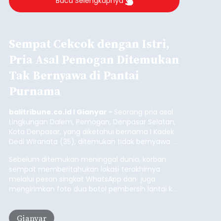
Republik Indonesia ( HUT RI) ke-81, Rumah
Tahanan Negara Kelas II B Bangli menggelar
kegiatan pemeriksaan kesehatan gratis, Rabu
(6/8/2026).
Bangli
Submitted by
contributor
on
Thu, 08/06/2026 - 20:56
Baca Selengkapnya
Musim Kemarau Melanda,
Warga Desa Sinabun
Kesulitan Dapatkan Air Bersih
balitribune.co.id I Singaraja -
Musim kemarau
yang mulai melanda Kabupaten Buleleng
berdampak pada menurunnya debit sejumlah
sumber mata air. Kondisi tersebut menyebabkan