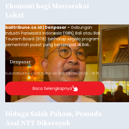
keributan di barat Pasar Galiran, peristiwa serupa
kini menimpa seorang pemuda asal Kabupaten
Klungkung
Sumba Barat Daya (SBD), Nusa Tenggara Timur
(NTT).
Submitted by
contributor
on
Sat, 08/08/2026 - 13:07
Baca Selengkapnya
Iklan