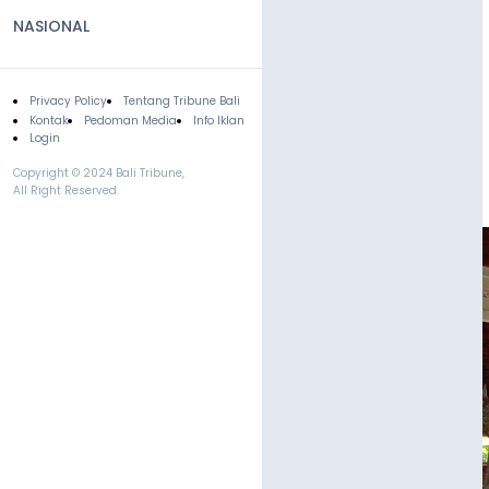
NASIONAL
Privacy Policy
Tentang Tribune Bali
Footer
Kontak
Pedoman Media
Info Iklan
Login
Copyright © 2024 Bali Tribune,
All Right Reserved.