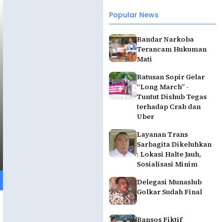
Popular News
Bandar Narkoba
Terancam Hukuman
Mati
Ratusan Sopir Gelar
“Long March” -
Tuntut Dishub Tegas
terhadap Crab dan
Uber
Layanan Trans
Sarbagita Dikeluhkan
: Lokasi Halte Jauh,
Sosialisasi Minim
Delegasi Munaslub
Golkar Sudah Final
Bansos Fiktif