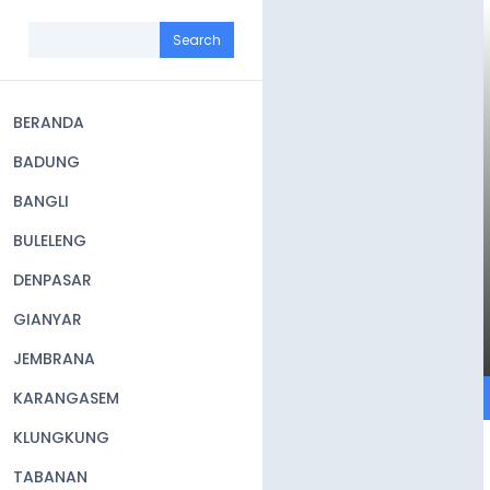
Skip
to
Search
main
content
BERANDA
Main
BADUNG
navigation
BANGLI
BULELENG
DENPASAR
GIANYAR
JEMBRANA
KARANGASEM
KLUNGKUNG
TABANAN