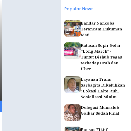
Popular News
Bandar Narkoba
Terancam Hukuman
Mati
Ratusan Sopir Gelar
“Long March” -
Tuntut Dishub Tegas
terhadap Crab dan
Uber
Layanan Trans
Sarbagita Dikeluhkan
: Lokasi Halte Jauh,
Sosialisasi Minim
Delegasi Munaslub
Golkar Sudah Final
Bansos Fiktif