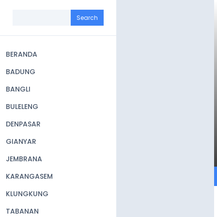
Skip
to
Search
main
content
BERANDA
Main
BADUNG
navigation
BANGLI
BULELENG
DENPASAR
GIANYAR
JEMBRANA
KARANGASEM
KLUNGKUNG
TABANAN