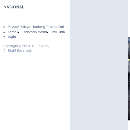
NASIONAL
Privacy Policy
Tentang Tribune Bali
Footer
Kontak
Pedoman Media
Info Iklan
Login
Copyright © 2024 Bali Tribune,
All Right Reserved.