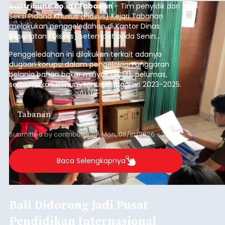
balitribune.co.id I Tabanan
- Tim penyidik dari
Seksi Pidana Khusus (Pidsus) Kejari Tabanan
melakukan penggeledahan di Kantor Dinas
Kesehatan (Diskes) setempat pada Senin
(10/8/2026).
Penggeledahan ini dilakukan terkait adanya
dugaan korupsi dalam pengelolaan anggaran
belanja bahan bakar minyak (BBM), pelumas,
serta makan minum tahun anggaran 2023-2025.
Tabanan
Submitted by
contributor
on
Mon, 08/10/2026 - 23:33
Baca Selengkapnya
Bali Didorong Jadi Pusat
Pendidikan Internasional