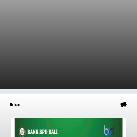
Iklan