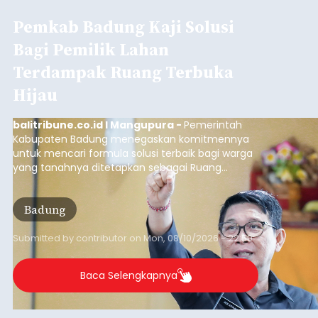
Pemkab Badung Kaji Solusi
Bagi Pemilik Lahan
Terdampak Ruang Terbuka
Hijau
balitribune.co.id I Mangupura -
Pemerintah
Kabupaten Badung menegaskan komitmennya
untuk mencari formula solusi terbaik bagi warga
yang tanahnya ditetapkan sebagai Ruang
Terbuka Hijau (RTH) maupun Lahan Pertanian
Pangan Berkelanjutan (LP2B).
Badung
Submitted by
contributor
on
Mon, 08/10/2026 - 22:59
Baca Selengkapnya