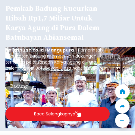
Pemkab Badung Kucurkan
Hibah Rp1,7 Miliar Untuk
Karya Agung di Pura Dalem
Batubayan Abiansemal
balitribune.co.id I Mangupura -
Pemerintah
Kabupaten Badung memberikan dukungan
terhadap pelaksanaan Karya Agung di Pura
Dalem, Banjar Batubayan, Desa Adat Batubayan,
Kecamatan Abiansemal. Dukungan tersebut
diwujudkan melalui bantuan hibah sebesar Rp1,7
Badung
miliar dari Anggaran Induk Tahun 2026.
Submitted by
contributor
on
Mon, 08/10/2026 - 22:55
Baca Selengkapnya