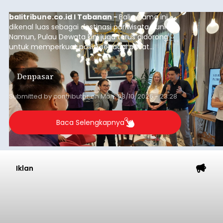
balitribune.co.id I Tabanan -
Bali selama ini
dikenal luas sebagai destinasi pariwisata dunia.
Namun, Pulau Dewata kini juga terus didorong
untuk memperkuat posisi sebagai pusat
pendidikan internasional atau "education hub".
Denpasar
Submitted by
contributor
on
Mon, 08/10/2026 - 23:28
Baca Selengkapnya
Iklan