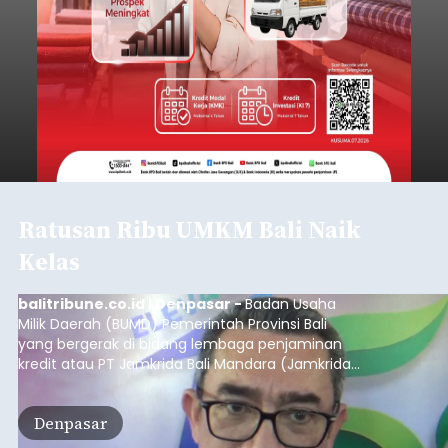
Ratusan Ribu UMKM Bali Naik
Kelas
balitribune.co.id I Denpasar -
Badan Usaha
Milik Daerah (BUMD) Pemerintah Provinsi Bali
yang bergerak di bidang lembaga penjaminan
kredit atau PT Jamkrida Bali Mandara (Jamkrida
Bali) telah mencatatkan penjaminan kredit
kepada 549 ribu usaha mikro, kecil dan
Denpasar
menengah (UMKM) di Bali.