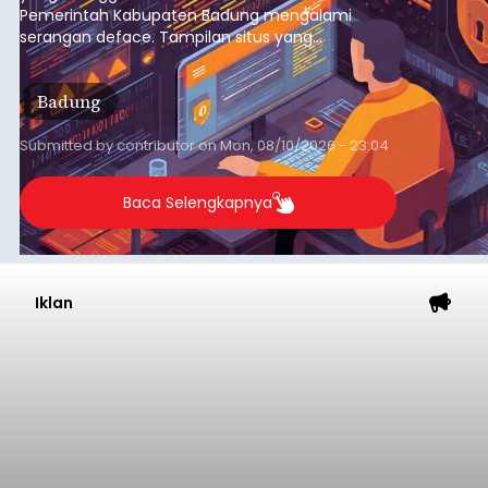
Pemerintah Kabupaten Badung mengalami
serangan deface. Tampilan situs yang
semestinya digunakan untuk menyajikan
informasi pemerintahan justru diubah menjadi
Badung
iklan obat aborsi dan judi online.
Submitted by
contributor
on
Mon, 08/10/2026 - 23:04
Baca Selengkapnya
Iklan