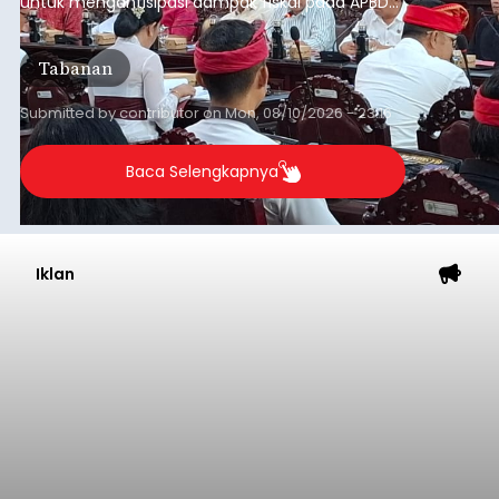
untuk mengantisipasi dampak fiskal pada APBD
2027.
Tabanan
Submitted by
contributor
on
Mon, 08/10/2026 - 23:16
Baca Selengkapnya
Iklan