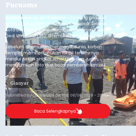
Purnama
balitribune.co.id I Gianyar -
Seorang pria asal
Lingkungan Dalem, Pemogan, Denpasar Selatan,
Kota Denpasar, yang diketahui bernama I Kadek
Dedi Wiranata (35), ditemukan tidak bernyawa di
pesisir Pantai Purnama, Sukawati.
Sebelum ditemukan meninggal dunia, korban
sempat memberitahukan lokasi terakhirnya
melalui pesan singkat WhatsApp dan juga
mengirimkan foto dua botol pembersih lantai ke
istrinya.
Gianyar
Submitted by
contributor
on
Thu, 08/06/2026 - 21:06
Baca Selengkapnya