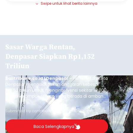
Swipe untuk lihat berita lainnya
Sasar Warga Rentan,
Denpasar Siapkan Rp1,152
Triliun
balitribune.co.id I Denpasar -
Pemerintah Kota
Denpasar mengalokasikan anggaran sebesar
Rp1,152 triliun untuk mengintervensi sekitar 18.000
warga kelompok rentan yang berada di ambang
garis kemiskinan. Langkah strategis ini diambil
guna menjaga masyarakat yang berada pada
Submitted by
contributor
on
Thu, 08/06/2026 - 21:31
kelompok desil 5 dan 6 tersebut agar tidak
merosot ke kategori miskin.
Baca Selengkapnya