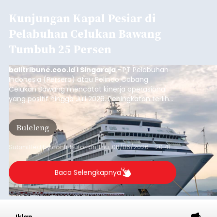
Kunjungan Kapal Pesiar di
Pelabuhan Celukan Bawang
Tumbuh 25 Persen
balitribune.coo.id I Singaraja -
PT Pelabuhan
Indonesia (Persero) atau Pelindo Cabang
Celukan Bawang mencatat kinerja operasional
yang positif hingga Juli 2026. Peningkatan terlihat
dari arus kapal yang mencapai 1,48 juta Gross
Tonnage (GT), atau tumbuh 12,4 persen
Buleleng
dibandingkan periode yang sama tahun lalu
yang tercatat sebesar 1,32 juta GT.
Submitted by
contributor
on
Thu, 08/06/2026 - 20:41
Baca Selengkapnya
Iklan