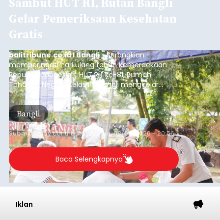
Sambut HUT RI, Rutan Bangli
Gelar Pemeriksaan Kesehatan
Gratis
balitribune.co.id I Bangli -
Serangkian
memperingati hari ulang tahun Kemerdekaan
Republik Indonesia ( HUT RI) ke-81, Rumah
Tahanan Negara Kelas II B Bangli menggelar
kegiatan pemeriksaan kesehatan gratis, Rabu
(6/8/2026).
Bangli
Submitted by
contributor
on
Thu, 08/06/2026 - 20:56
Baca Selengkapnya
Iklan