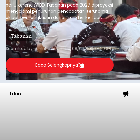
perlu karena APBD Tabanan pada 2027 diproyeksi
mengalami penurunan pendapatan, terutama
akibat pemangkasan dana Transfer Ke Luar
Daerah (TKD) dari pemerintah pusat.
Tabanan
Submitted by
contributor
on
Thu, 08/06/2026 - 20:33
Baca Selengkapnya
Iklan