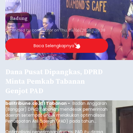
malam.
Badung
Submitted by
contributor
on
Thu, 08/06/2026 - 20:38
Baca Selengkapnya
Dana Pusat Dipangkas, DPRD
Minta Pemkab Tabanan
Genjot PAD
balitribune.co.id I Tabanan -
Badan Anggaran
(Banggar) DPRD Tabanan mendesak pemerintah
daerah setempat untuk melakukan optimalisasi
Pendapatan Asli Daerah (PAD) pada tahun
anggaran 2027.
Optimalisasi penerimaan dari sisi PAD itu dirasa