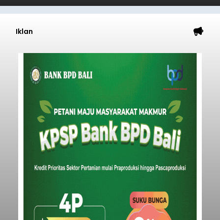
Iklan