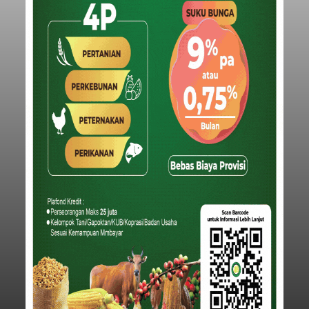
Iklan