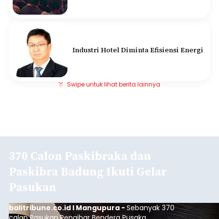
Industri Hotel Diminta Efisiensi Energi
Swipe untuk lihat berita lainnya
370 Calon Paskibraka dan
Paskibra Badung Ikuti Gelar
Pasukan
balitribune.co.id I Mangupura -
Sebanyak 370
calon Pasukan Pengibar Bendera Pusaka