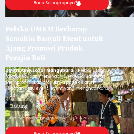
Tokoh Adat Desa Subaya
Tewas Terperosok ke Jurang
Saat Cari Kayu Bakar
balitribune.co.id | Bangli
- Nasib tragis
menimpa Jro Bau Wayan Asung (75), seorang
tokoh masyarakat asal Banjar/Desa Subaya,