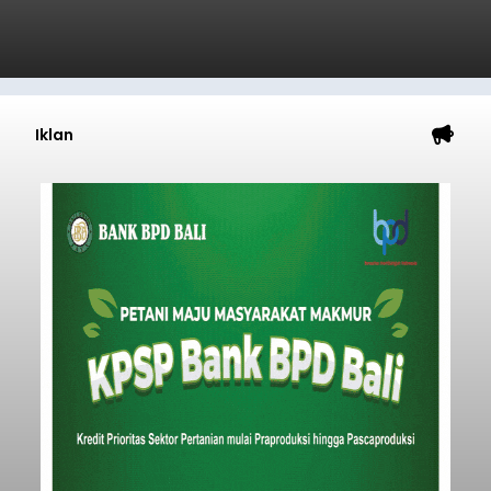
kunjung cair.
Submitted by
contributor
on
Sun, 08/09/2026 - 14:15
Baca Selengkapnya
Iklan