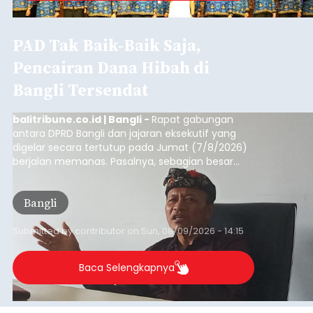
PAW KORPRI Denpasar
Dikukuhkan, DPN Apresiasi
"Sembagi Arutala" untuk
Lindungi Pekerja Rentan
balitribune.co.id | Denpasar
- Ketua Umum
Dewan Pengurus Nasional (DPN) KORPRI, Prof. Dr.
Zudan Arif Fahrulloh, memberikan apresiasi tinggi
atas keberhasilan Pemerintah Kota Denpasar
dan KORPRI Kota Denpasar dalam