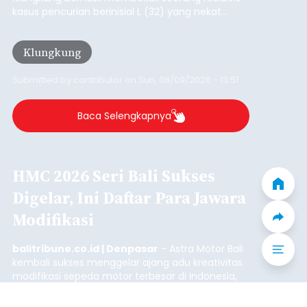
Iklan