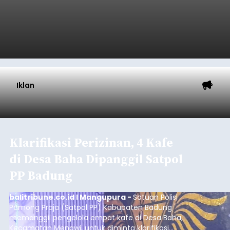
Iklan
Klarifikasi Perizinan, 4 Kafe
di Desa Baha Dipanggil Satpol
PP Badung
balitribune.co.id I Mangupura -
Satuan Polisi
Pamong Praja (Satpol PP) Kabupaten Badung
memanggil pengelola empat kafe di Desa Baha,
Kecamatan Mengwi, untuk diminta klarifikasi