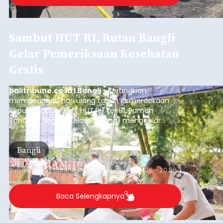
Sambut HUT RI, Rutan Bangli
Gelar Pemeriksaan Kesehatan
Gratis
balitribune.co.id I Bangli -
Serangkian
memperingati hari ulang tahun Kemerdekaan
Republik Indonesia ( HUT RI) ke-81, Rumah
Tahanan Negara Kelas II B Bangli menggelar
kegiatan pemeriksaan kesehatan gratis, Rabu
(6/8/2026).
Bangli
Submitted by
contributor
on
Thu, 08/06/2026 - 20:56
Baca Selengkapnya