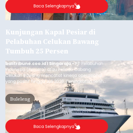
Baca Selengkapnya
Kunjungan Kapal Pesiar di
Pelabuhan Celukan Bawang
Tumbuh 25 Persen
balitribune.coo.id I Singaraja -
PT Pelabuhan
Indonesia (Persero) atau Pelindo Cabang
Celukan Bawang mencatat kinerja operasional
yang positif hingga Juli 2026. Peningkatan terlihat
dari arus kapal yang mencapai 1,48 juta Gross
Tonnage (GT), atau tumbuh 12,4 persen
Buleleng
dibandingkan periode yang sama tahun lalu
yang tercatat sebesar 1,32 juta GT.
Submitted by
contributor
on
Thu, 08/06/2026 - 20:41
Baca Selengkapnya