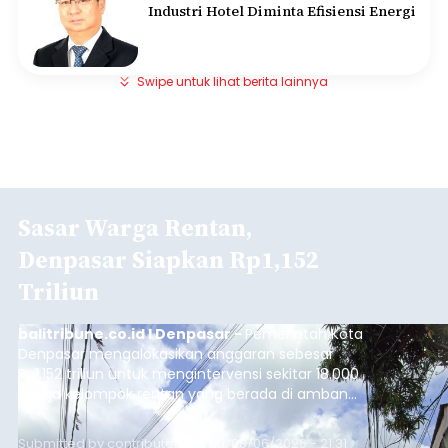
Industri Hotel Diminta Efisiensi Energi
Swipe untuk lihat berita lainnya
Sasar Warga Rentan,
Denpasar Siapkan Rp1,152
Triliun
balitribune.co.id I Denpasar -
Pemerintah Kota
Denpasar mengalokasikan anggaran sebesar
Rp1,152 triliun untuk mengintervensi sekitar 18.000
warga kelompok rentan yang berada di ambang
garis kemiskinan. Langkah strategis ini diambil
guna menjaga masyarakat yang berada pada
Submitted by
contributor
on
Thu, 08/06/2026 - 21:31