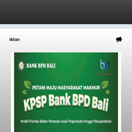
Iklan