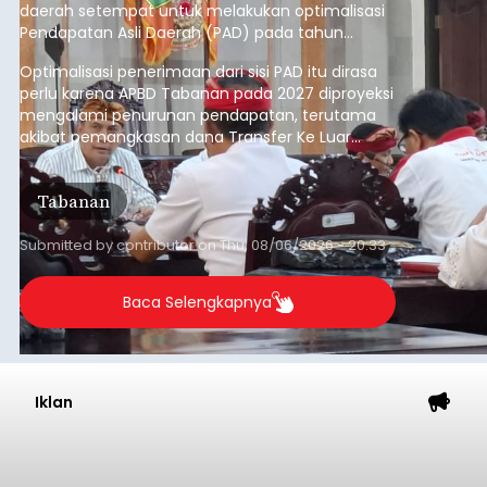
daerah setempat untuk melakukan optimalisasi
Pendapatan Asli Daerah (PAD) pada tahun
anggaran 2027.
Optimalisasi penerimaan dari sisi PAD itu dirasa
perlu karena APBD Tabanan pada 2027 diproyeksi
mengalami penurunan pendapatan, terutama
akibat pemangkasan dana Transfer Ke Luar
Daerah (TKD) dari pemerintah pusat.
Tabanan
Submitted by
contributor
on
Thu, 08/06/2026 - 20:33
Baca Selengkapnya
Iklan