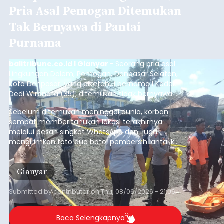
Pria Asal Pemogan Ditemukan
Tak Bernyawa di Pantai
Purnama
balitribune.co.id I Gianyar -
Seorang pria asal
Lingkungan Dalem, Pemogan, Denpasar Selatan,
Kota Denpasar, yang diketahui bernama I Kadek
Dedi Wiranata (35), ditemukan tidak bernyawa di
pesisir Pantai Purnama, Sukawati.
Sebelum ditemukan meninggal dunia, korban
sempat memberitahukan lokasi terakhirnya
melalui pesan singkat WhatsApp dan juga
mengirimkan foto dua botol pembersih lantai ke
istrinya.
Gianyar
Submitted by
contributor
on
Thu, 08/06/2026 - 21:06
Baca Selengkapnya