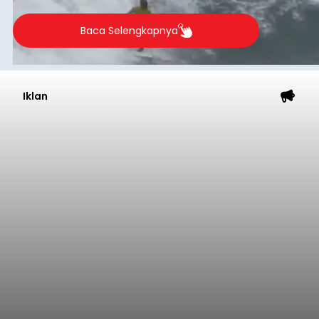
Iklan
Bupati Badung Minta Pejuang
Dialisis Tetap Semangat Jalani
Pengobatan
balitribune.co.id | Mangupura
- Bupati Badung
I Wayan Adi Arnawa meminta pasien yang
menjalani terapi dialisis untuk tetap semangat
dan tidak berputus asa. Pesan itu
disampaikannya saat menghadiri Sarasehan
Pejuang Dialisis yang digelar RSD Mangusada di
Badung
Ruang Kertha Gosana, Puspem Badung, Minggu
(9/8/2026).
Submitted by
contributor
on
Sun, 08/09/2026 - 18:44