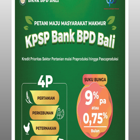
HUT ke-15 Jamkrida Bali
Luncurkan Logo Baru dan
Tegaskan Langkah "Go
Nasional"
balitribune.co.id | Denpasar
- PT Jamkrida Bali
Mandara (Perseroda) atau Jamkrida Bali
merayakan puncak hari jadinya yang ke-15 tahun
sekaligus resmi melakukan rebranding dengan
meluncurkan logo baru perusahaan. Peluncuran