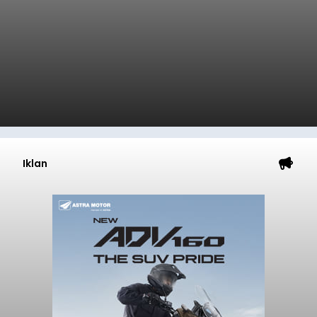
Baca Selengkapnya
Start dari Celukan Bawang, 19
Regu Tantang Rute 45 Km
Gerak Jalan HUT RI ke-81
balitribune.co.id I Singaraja -
Sebanyak 19 regu
mengikuti Lomba Gerak Jalan 45 Kilometer
Tingkat Dewasa Putra yang digelar Pemerintah
Kabupaten Buleleng dalam rangka memperingati
HUT ke-81 Kemerdekaan Republik Indonesia.
Lomba resmi dimulai dari Lapangan Sepak Bola
Buleleng
Desa Celukan Bawang, Sabtu (8/8/2026) malam.
Submitted by
contributor
on
Sun, 08/09/2026 - 18:32
Baca Selengkapnya