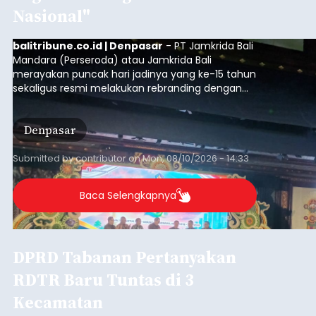
sementara sisanya dinilai mandeg tanpa
kejelasan pasti. Tiga wilayah yang sudah memiliki
RDTR tersebut meliputi Kecamatan Kediri,
Tabanan, dan Selemadeg Barat.
Tabanan
Submitted by
contributor
on
Sun, 08/09/2026 - 21:56
Baca Selengkapnya
Iklan