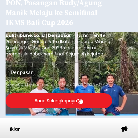
PON, Pasangan Rudy/Agung
Manik Melaju ke Semifinal
IKMS Bali Cup 2026
balitribune.co.id | Denpasar
- Turnamen Tenis
Perorangan Ganda Putra Ikatan Keluarga Minang
Saiyo (IKMS) Bali Cup 2026 kini telah resmi
memasuki babak semifinal. Sejumlah kejutan
mewarnai babak delapan besar yang digelar di
Lapangan Tenis Telkom Denpasar pada Minggu,
Denpasar
9 Agustus 2026.
Submitted by
contributor
on
Mon, 08/10/2026 - 17:02
Baca Selengkapnya
Iklan