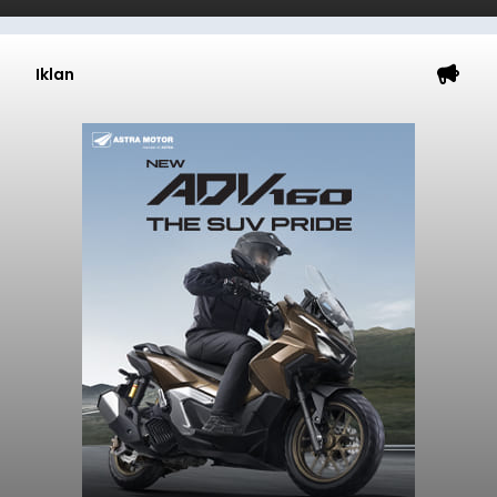
Iklan
DPRD Badung Dorong
Pembinaan Paskibraka, I
Made Rai Wirata Hadiri
Pengarahan Jelang HUT RI
balitribune.co.id | Mangupura
– Dukungan
terhadap pembinaan generasi muda terus
mendapat perhatian DPRD Kabupaten Badung.
Hal itu ditunjukkan anggota DPRD Badung, I Made
Rai Wirata, yang menghadiri kegiatan
pengarahan Paskibraka Kabupaten Badung dan
Badung
Paskibraka Kecamatan se-Kabupaten Badung di
Lapangan Pusat Pemerintahan Mangupraja