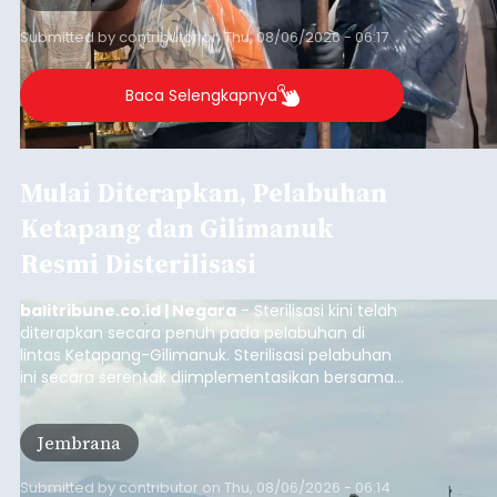
Submitted by
contributor
on
Thu, 08/06/2026 - 06:17
Baca Selengkapnya
Mulai Diterapkan, Pelabuhan
Ketapang dan Gilimanuk
Resmi Disterilisasi
balitribune.co.id | Negara
- Sterilisasi kini telah
diterapkan secara penuh pada pelabuhan di
lintas Ketapang-Gilimanuk. Sterilisasi pelabuhan
ini secara serentak diimplementasikan bersama
empat pelabuhan utama lainnya, yakni
Pelabuhan Merak, Bakauheni, Kayangan, dan
Jembrana
Lembar pada Rabu (5/8/2026).
Submitted by
contributor
on
Thu, 08/06/2026 - 06:14