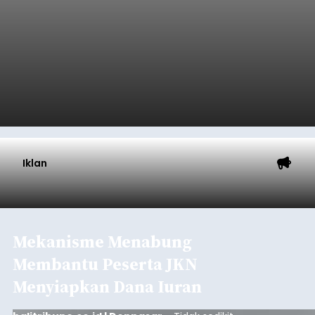
Iklan
Mekanisme Menabung
Membantu Peserta JKN
Menyiapkan Dana Iuran