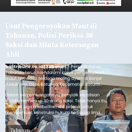
Usut Pengeroyokan Maut di
Tabanan, Polisi Periksa 30
Saksi dan Minta Keterangan
Ahli
balitribune.co.id | Tabanan
- Penyidik Polres
Tabanan terus mendalami kasus pengeroyokan
maut terhadap terduga maling ayam di Banjar
Juwuk Legi, Desa Batunya, Kecamatan Baturiti
yang terjadi beberapa waktu lalu.
Dalam perkembangannya, penyidik kepolisian
sudah memeriksa 30 orang saksi. Tidak hanya itu,
penyidik juga melibatkan ahli pidana untuk
memperkuat konstruksi hukum terhadap lima
orang tersangka yang saat ini ditahan.
Tabanan