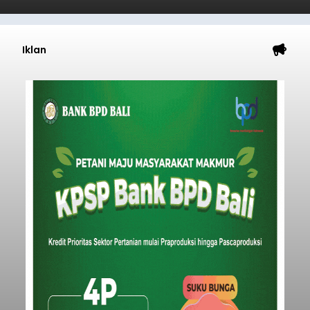
Iklan