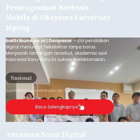
Pemrograman Berbasis
Mobile di Okayama University
Jepang
balitribune.co.id | Denpasar
– Era pendidikan
digital menuntut fleksibilitas tanpa batas.
Menjawab tantangan tersebut, akademisi asal
Indonesia baru-baru ini sukses melaksanakan
program Pengabdian Kepada Masyarakat (PKM)
skala internasional di Distributed Systems
Nasional
Laboratory, Okayama University, Jepang.
Submitted by
contributor
on
Thu, 08/06/2026 - 12:20
Baca Selengkapnya
Ancaman Scam Digital