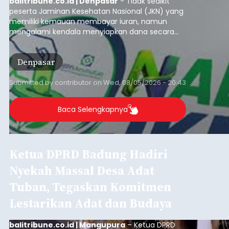
balitribune.co.id | Denpasar
- Tidak sedikit
peserta Jaminan Kesehatan Nasional (JKN) yang
memiliki kemauan membayar iuran, namun
mengalami kendala menyiapkan dana secara
penuh saat jatuh tempo pembayaran iuran.
Kondisi ini terutama dialami oleh peserta
Denpasar
segmen Pekerja Bukan Penerima Upah (PBPU)
yang memiliki penghasilan tidak tetap.
Submitted by
contributor
on
Wed, 08/05/2026 - 20:43
Baca Selengkapnya
Ketua DPRD Badung Hadiri
Nyekah Massal Desa Adat
Tuban, Tegaskan Komitmen
Lestarikan Adat dan Budaya
balitribune.co.id | Mangupura
– Ketua DPRD