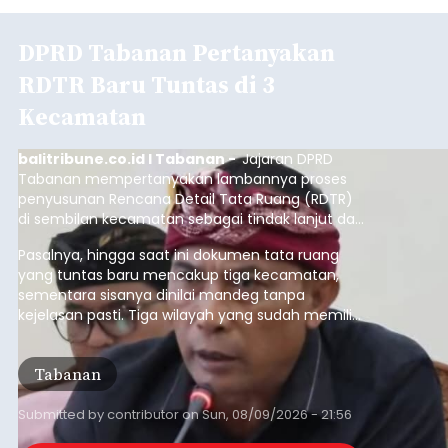
DPRD Tabanan Pertanyakan
RDTR Baru Tuntas di 3
Kecamatan
balitribune.co.id I Tabanan -
Jajaran DPRD
Tabanan mempertanyakan lambannya proses
penyusunan Rencana Detail Tata Ruang (RDTR)
di sembilan kecamatan sebagai tindak lanjut dari
pelaksanaan RTRW.
Pasalnya, hingga saat ini dokumen tata ruang
yang tuntas baru mencakup tiga kecamatan,
sementara sisanya dinilai mandeg tanpa
kejelasan pasti. Tiga wilayah yang sudah memiliki
RDTR tersebut meliputi Kecamatan Kediri,
Tabanan, dan Selemadeg Barat.
Tabanan
Submitted by
contributor
on
Sun, 08/09/2026 - 21:56