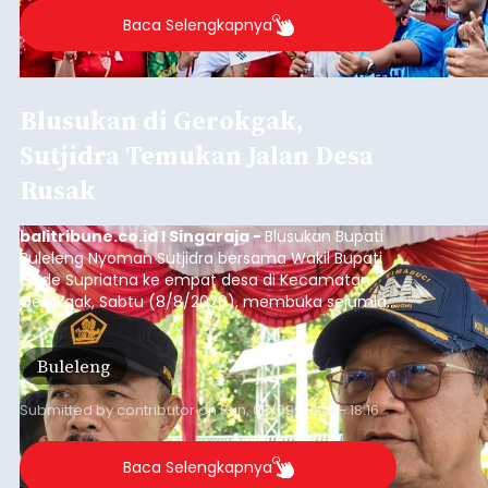
Baca Selengkapnya
Blusukan di Gerokgak,
Sutjidra Temukan Jalan Desa
Rusak
balitribune.co.id I Singaraja -
Blusukan Bupati
Buleleng Nyoman Sutjidra bersama Wakil Bupati
Gede Supriatna ke empat desa di Kecamatan
Gerokgak, Sabtu (8/8/2026), membuka sejumlah
persoalan yang masih dihadapi masyarakat. Dari
jalan desa yang rusak hingga potensi pertanian
Buleleng
yang belum optimal, semuanya menjadi
perhatian pemerintah daerah.
Submitted by
contributor
on
Sun, 08/09/2026 - 18:16
Baca Selengkapnya