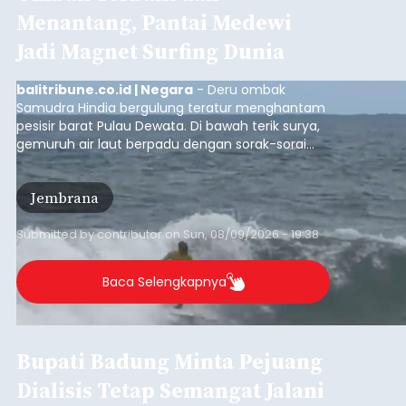
Menantang, Pantai Medewi
Jadi Magnet Surfing Dunia
balitribune.co.id | Negara
- Deru ombak
Samudra Hindia bergulung teratur menghantam
pesisir barat Pulau Dewata. Di bawah terik surya,
gemuruh air laut berpadu dengan sorak-sorai
penonton yang memadati Pantai Medewi,
Kecamatan Pekutatan pada Minggu (9/8/2026).
Jembrana
Ratusan peselancar dari berbagai penjuru
nusantara berkompetisi menaklukan ombak
terbaik dan menantang.
Submitted by
contributor
on
Sun, 08/09/2026 - 19:38
Baca Selengkapnya
Bupati Badung Minta Pejuang
Dialisis Tetap Semangat Jalani