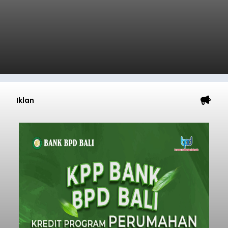
Iklan