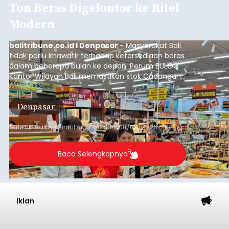
Ton Beras Digelontor ke Ritel
Modern
balitribune.co.id I Denpasar
- Masyarakat Bali
tidak perlu khawatir terhadap ketersediaan beras
dalam beberapa bulan ke depan. Perum BULOG
Kantor Wilayah Bali memastikan stok Cadangan
Beras Pemerintah (CBP) masih dalam kondisi
aman, bahkan diproyeksikan mampu memenuhi
Denpasar
kebutuhan masyarakat hingga sekitar 10 bulan.
Submitted by
contributor
on
Sun, 08/09/2026 - 18:27
Baca Selengkapnya
Iklan