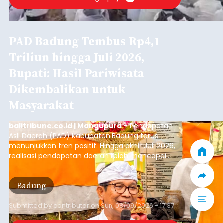
PAD Badung Tembus Rp4,1
Triliun hingga Juli 2026,
Bupati: Hasil Pariwisata
Dikembalikan untuk
Masyarakat
balitribune.co.id | Mangupura
- Pendapatan
Asli Daerah (PAD) Kabupaten Badung terus
menunjukkan tren positif. Hingga akhir Juli 2026,
realisasi pendapatan daerah telah mencapai
Rp4,1 triliun atau rata-rata sekitar Rp730 miliar
per bulan, meningkat signifikan dibandingkan
Badung
rata-rata penerimaan sebelumnya yang berkisar
Rp350 miliar hingga Rp400 miliar per bulan.
Submitted by
contributor
on
Sun, 08/09/2026 - 17:37