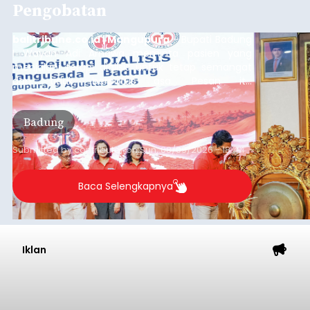
Pengobatan
balitribune.co.id | Mangupura
- Bupati Badung
I Wayan Adi Arnawa meminta pasien yang
menjalani terapi dialisis untuk tetap semangat
dan tidak berputus asa. Pesan itu
disampaikannya saat menghadiri Sarasehan
Pejuang Dialisis yang digelar RSD Mangusada di
Badung
Ruang Kertha Gosana, Puspem Badung, Minggu
(9/8/2026).
Submitted by
contributor
on
Sun, 08/09/2026 - 18:44
Baca Selengkapnya
Iklan