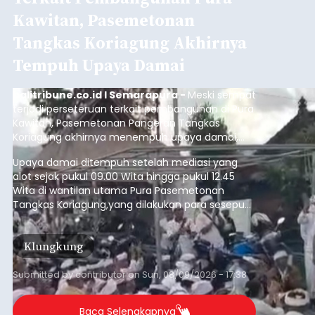
Kawitan, Pasemetonan
Tangkas Koriagung Akhirnya
Tempuh Upaya Damai
balitribune.co.id I Semarapura -
Meski sempat
terjadi perseteruan terkait pembangunan di Pura
Kawitan, Pasemetonan Pangeran Tangkas
Koriagung akhirnya menempuh upaya damai,
pada Minggu (9/8/2026).
Upaya damai ditempuh setelah mediasi yang
alot sejak pukul 09.00 Wita hingga pukul 12.45
Wita di wantilan utama Pura Pasemetonan
Tangkas Koriagung,yang dilakukan para sesepuh
kedua belah pihak yang berseberangan.
Klungkung
Submitted by
contributor
on
Sun, 08/09/2026 - 17:38
Baca Selengkapnya