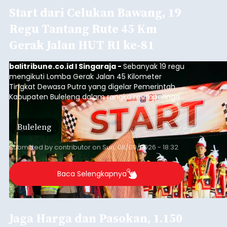
Start dari Celukan Bawang, 19
Regu Tantang Rute 45 Km
Gerak Jalan HUT RI ke-81
balitribune.co.id I Singaraja -
Sebanyak 19 regu
mengikuti Lomba Gerak Jalan 45 Kilometer
Tingkat Dewasa Putra yang digelar Pemerintah
Kabupaten Buleleng dalam rangka memperingati
HUT ke-81 Kemerdekaan Republik Indonesia.
Lomba resmi dimulai dari Lapangan Sepak Bola
Buleleng
Desa Celukan Bawang, Sabtu (8/8/2026) malam.
Submitted by
contributor
on
Sun, 08/09/2026 - 18:32
Baca Selengkapnya
Jaga Harga dan Pasokan, 1.150