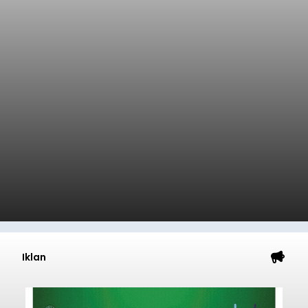
Iklan