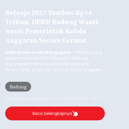
Belanja 2027 Tembus Rp14
Triliun, DPRD Badung Wanti-
wanti Pemerintah Kelola
Anggaran Secara Cermat
balitribune.co.id | Mangupura
- DPRD Badung
bersama Pemerintah Kabupaten Badung
menyepakati Nota Kesepakatan Kebijakan
Umum APBD (KUA) dan Prioritas Plafon Anggaran
Sementara (PPAS) Tahun Anggaran 2027 dalam
rapat paripurna yang digelar di Gedung DPRD
Badung
Badung, Kamis (6/8/2026).
Submitted by
contributor
on
Thu, 08/06/2026 - 20:27
Baca Selengkapnya