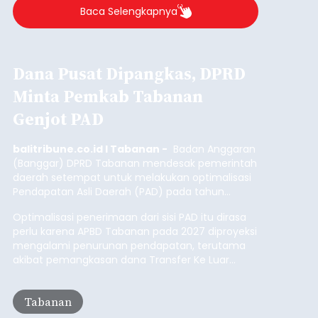
Baca Selengkapnya
Dana Pusat Dipangkas, DPRD
Minta Pemkab Tabanan
Genjot PAD
balitribune.co.id I Tabanan -
Badan Anggaran
(Banggar) DPRD Tabanan mendesak pemerintah
daerah setempat untuk melakukan optimalisasi
Pendapatan Asli Daerah (PAD) pada tahun
anggaran 2027.
Optimalisasi penerimaan dari sisi PAD itu dirasa
perlu karena APBD Tabanan pada 2027 diproyeksi
mengalami penurunan pendapatan, terutama
akibat pemangkasan dana Transfer Ke Luar
Daerah (TKD) dari pemerintah pusat.
Tabanan