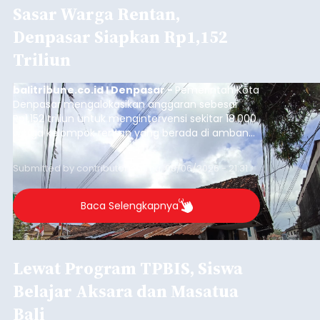
Sasar Warga Rentan,
Denpasar Siapkan Rp1,152
Triliun
balitribune.co.id I Denpasar -
Pemerintah Kota
Denpasar mengalokasikan anggaran sebesar
Rp1,152 triliun untuk mengintervensi sekitar 18.000
warga kelompok rentan yang berada di ambang
garis kemiskinan. Langkah strategis ini diambil
guna menjaga masyarakat yang berada pada
Submitted by
contributor
on
Thu, 08/06/2026 - 21:31
kelompok desil 5 dan 6 tersebut agar tidak
merosot ke kategori miskin.
Baca Selengkapnya
Lewat Program TPBIS, Siswa
Belajar Aksara dan Masatua
Bali