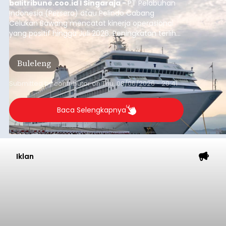
balitribune.coo.id I Singaraja -
PT Pelabuhan
Indonesia (Persero) atau Pelindo Cabang
Celukan Bawang mencatat kinerja operasional
yang positif hingga Juli 2026. Peningkatan terlihat
dari arus kapal yang mencapai 1,48 juta Gross
Tonnage (GT), atau tumbuh 12,4 persen
Buleleng
dibandingkan periode yang sama tahun lalu
yang tercatat sebesar 1,32 juta GT.
Submitted by
contributor
on
Thu, 08/06/2026 - 20:41
Baca Selengkapnya
Iklan