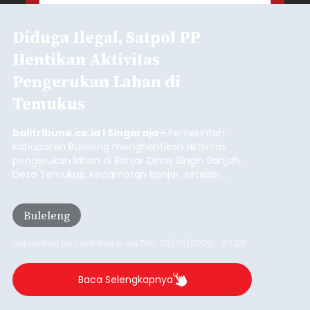
Diduga Ilegal, Satpol PP
Hentikan Aktivitas
Pengerukan Lahan di
Temukus
balitribune.co.id I Singaraja -
Pemerintah
Kabupaten Buleleng menghentikan aktivitas
pengerukan lahan di Banjar Dinas Bingin Banjah,
Desa Temukus, Kecamatan Banjar, setelah
ditemukan indikasi kegiatan pengambilan
material yang tidak sesuai dengan peruntukan
Buleleng
kawasan.
Submitted by
contributor
on
Thu, 08/06/2026 - 20:29
Baca Selengkapnya