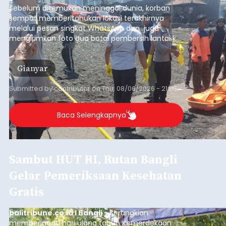
Sebelum ditemukan meninggal dunia, korban
sempat memberitahukan lokasi terakhirnya
melalui pesan singkat WhatsApp dan juga
mengirimkan foto dua botol pembersih lantai ke
istrinya.
Gianyar
Submitted by
contributor
on
Thu, 08/06/2026 - 21:06
Baca Selengkapnya
Sambut HUT RI, Rutan Bangli
Gelar Pemeriksaan Kesehatan
Gratis
balitribune.co.id I Bangli -
Serangkian
memperingati hari ulang tahun Kemerdekaan