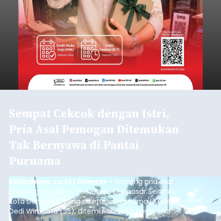
Sempat Cekcok dengan Istri,
Pria Asal Pemogan Ditemukan
Tak Bernyawa di Pantai
Purnama
balitribune.co.id I Gianyar -
Seorang pria asal
Lingkungan Dalem, Pemogan, Denpasar Selatan,
Kota Denpasar, yang diketahui bernama I Kadek
Dedi Wiranata (35), ditemukan tidak bernyawa di
pesisir Pantai Purnama, Sukawati.