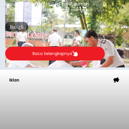
Republik Indonesia ( HUT RI) ke-81, Rumah
Tahanan Negara Kelas II B Bangli menggelar
kegiatan pemeriksaan kesehatan gratis, Rabu
(6/8/2026).
Bangli
Submitted by
contributor
on
Thu, 08/06/2026 - 20:56
Baca Selengkapnya
Iklan