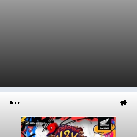
Iklan