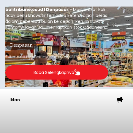
balitribune.co.id I Denpasar
- Masyarakat Bali
tidak perlu khawatir terhadap ketersediaan beras
dalam beberapa bulan ke depan. Perum BULOG
Kantor Wilayah Bali memastikan stok Cadangan
Beras Pemerintah (CBP) masih dalam kondisi
aman, bahkan diproyeksikan mampu memenuhi
Denpasar
kebutuhan masyarakat hingga sekitar 10 bulan.
Submitted by
contributor
on
Sun, 08/09/2026 - 18:27
Baca Selengkapnya
Iklan