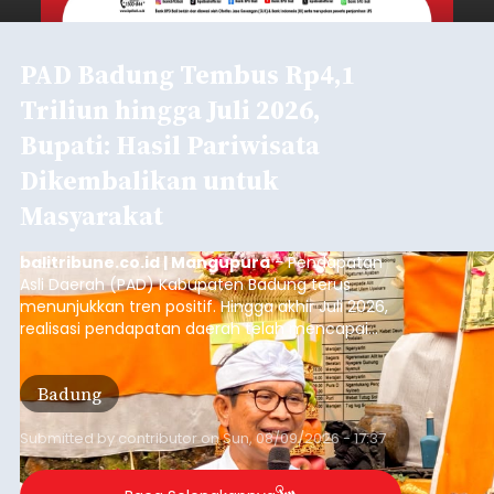
PAD Badung Tembus Rp4,1
Triliun hingga Juli 2026,
Bupati: Hasil Pariwisata
Dikembalikan untuk
Masyarakat
balitribune.co.id | Mangupura
- Pendapatan
Asli Daerah (PAD) Kabupaten Badung terus
menunjukkan tren positif. Hingga akhir Juli 2026,
realisasi pendapatan daerah telah mencapai
Rp4,1 triliun atau rata-rata sekitar Rp730 miliar
per bulan, meningkat signifikan dibandingkan
Badung
rata-rata penerimaan sebelumnya yang berkisar
Rp350 miliar hingga Rp400 miliar per bulan.
Submitted by
contributor
on
Sun, 08/09/2026 - 17:37