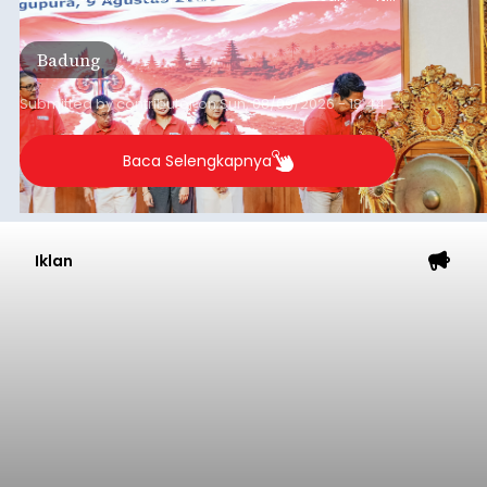
disampaikannya saat menghadiri Sarasehan
Pejuang Dialisis yang digelar RSD Mangusada di
Badung
Ruang Kertha Gosana, Puspem Badung, Minggu
(9/8/2026).
Submitted by
contributor
on
Sun, 08/09/2026 - 18:44
Baca Selengkapnya
Iklan