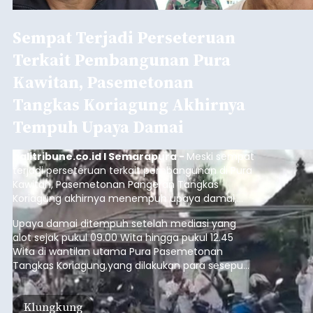
Sempat Terjadi Perseteruan
Terkait Pembangunan Pura
Kawitan, Pasemetonan
Tangkas Koriagung Akhirnya
Tempuh Upaya Damai
balitribune.co.id I Semarapura -
Meski sempat
terjadi perseteruan terkait pembangunan di Pura
Kawitan, Pasemetonan Pangeran Tangkas
Koriagung akhirnya menempuh upaya damai,
pada Minggu (9/8/2026).
Upaya damai ditempuh setelah mediasi yang
alot sejak pukul 09.00 Wita hingga pukul 12.45
Wita di wantilan utama Pura Pasemetonan
Tangkas Koriagung,yang dilakukan para sesepuh
kedua belah pihak yang berseberangan.
Klungkung