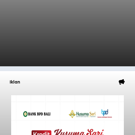
Iklan