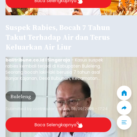
Baca Selengkapnya
Suspek Rabies, Bocah 7 Tahun
Takut Terhadap Air dan Terus
Keluarkan Air Liur
balitribune.co.id I Singaraja
- Kasus suspek
rabies kembali terjadi di Kabupaten Buleleng.
Seorang bocah laki-laki berusia 7 tahun asal
Banjar Kajanan, Desa Bubunan, Kecamatan
Seririt, dilaporkan mengalami gejala khas rabies
setelah sebelumnya digigit anjing pada awal Juni
Buleleng
2026.
Submitted by
contributor
on
Sun, 08/09/2026 - 17:24
Baca Selengkapnya