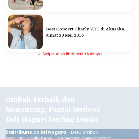
Best Concert Charly VHT di Akasaka,
Jumat 20 Mei 2016
Swipe untuk lihat berita lainnya
Ombak Terbaik dan
Menantang, Pantai Medewi
Jadi Magnet Surfing Dunia
balitribune.co.id | Negara
- Deru ombak
Samudra Hindia bergulung teratur menghantam