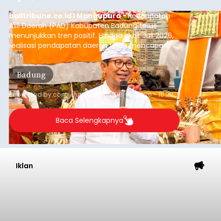
balitribune.co.id I Mangupura -
Pendapatan
Asli Daerah (PAD) Kabupaten Badung terus
menunjukkan tren positif. Hingga akhir Juli 2026,
realisasi pendapatan daerah telah mencapai
Rp4,1 triliun atau rata-rata sekitar Rp730 miliar
per bulan, meningkat signifikan dibandingkan
Badung
rata-rata penerimaan sebelumnya yang berkisar
Rp350 miliar hingga Rp400 miliar per bulan.
Submitted by
contributor
on
Sun, 08/09/2026 - 18:22
Baca Selengkapnya
Iklan