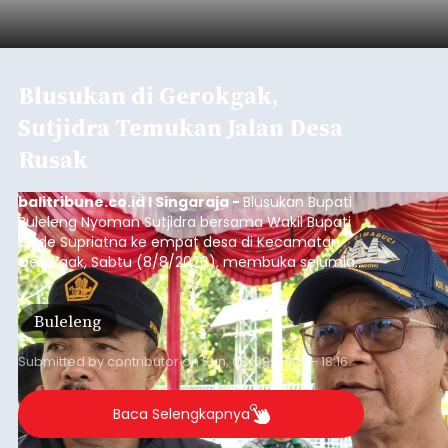
Blusukan di Gerokgak,
Sutjidra Temukan Jalan Desa
Rusak
balitribune.co.id I Singaraja -
Blusukan Bupati
Buleleng Nyoman Sutjidra bersama Wakil Bupati
Gede Supriatna ke empat desa di Kecamatan
Gerokgak, Sabtu (8/8/2026), membuka sejumlah
persoalan yang masih dihadapi masyarakat. Dari
jalan desa yang rusak hingga potensi pertanian
Buleleng
yang belum optimal, semuanya menjadi
perhatian pemerintah daerah.
Submitted by
contributor
on
Sun, 08/09/2026 - 18:16
Baca Selengkapnya