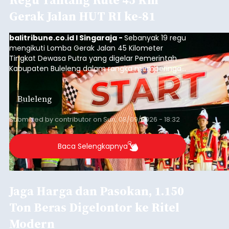
Gerak Jalan HUT RI ke-81
balitribune.co.id I Singaraja -
Sebanyak 19 regu
mengikuti Lomba Gerak Jalan 45 Kilometer
Tingkat Dewasa Putra yang digelar Pemerintah
Kabupaten Buleleng dalam rangka memperingati
HUT ke-81 Kemerdekaan Republik Indonesia.
Lomba resmi dimulai dari Lapangan Sepak Bola
Buleleng
Desa Celukan Bawang, Sabtu (8/8/2026) malam.
Submitted by
contributor
on
Sun, 08/09/2026 - 18:32
Baca Selengkapnya
Jaga Harga dan Pasokan, 1.150
Ton Beras Digelontor ke Ritel
Modern