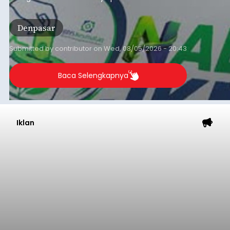
Iklan
Ketua DPRD Badung Hadiri
Nyekah Massal Desa Adat
Tuban, Tegaskan Komitmen
Lestarikan Adat dan Budaya
balitribune.co.id | Mangupura
– Ketua DPRD