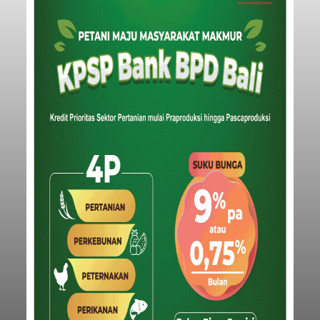
Penopang Utama
balitribune.co.id I Denpasar -
Bank Indonesia
(BI) memastikan stabilitas sistem keuangan di
Provinsi Bali tetap terjaga pada triwulan I 2026.
Kondisi tersebut ditopang oleh pertumbuhan
penyaluran kredit yang masih positif, terutama
pada sektor-sektor utama penggerak ekonomi
Denpasar
daerah, dengan risiko kredit yang tetap
terkendali.
Submitted by
contributor
on
Wed, 08/05/2026 - 18:15
Baca Selengkapnya
Iklan