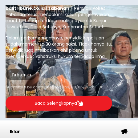
balitribune.co.id | Tabanan
- Penyidik Polres
Tabanan terus mendalami kasus pengeroyokan
maut terhadap terduga maling ayam di Banjar
Juwuk Legi, Desa Batunya, Kecamatan Baturiti
yang terjadi beberapa waktu lalu.
Dalam perkembangannya, penyidik kepolisian
sudah memeriksa 30 orang saksi. Tidak hanya itu,
penyidik juga melibatkan ahli pidana untuk
memperkuat konstruksi hukum terhadap lima
orang tersangka yang saat ini ditahan.
Tabanan
Submitted by
contributor
on
Thu, 08/06/2026 - 06:17
Baca Selengkapnya
Iklan