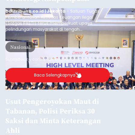
balitribune.co.id | Jakarta
- Satuan Tugas
Pemberantasan Aktivitas Keuangan Ilegal
(Satgas PASTI) terus memperkuat upaya
pelindungan masyarakat di tengah
meningkatnya ancaman penipuan digital yang
semakin kompleks.
Nasional
Submitted by
contributor
on
Thu, 08/06/2026 - 09:45
Baca Selengkapnya
Usut Pengeroyokan Maut di
Tabanan, Polisi Periksa 30
Saksi dan Minta Keterangan
Ahli