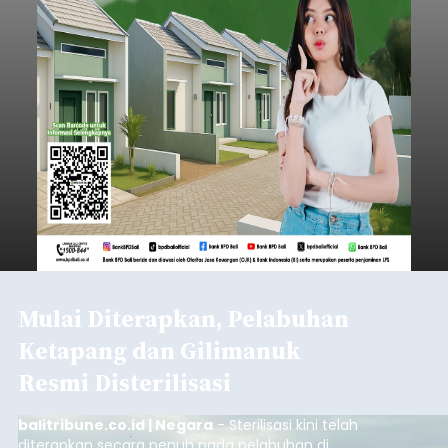
Baca Selengkapnya
Mekanisme Menabung
Membantu Peserta JKN
Menyiapkan Dana Iuran
balitribune.co.id | Denpasar
- Tidak sedikit
peserta Jaminan Kesehatan Nasional (JKN) yang
memiliki kemauan membayar iuran, namun
mengalami kendala menyiapkan dana secara
penuh saat jatuh tempo pembayaran iuran.
Kondisi ini terutama dialami oleh peserta
Denpasar
segmen Pekerja Bukan Penerima Upah (PBPU)
yang memiliki penghasilan tidak tetap.
Submitted by
contributor
on
Wed, 08/05/2026 - 20:43
Baca Selengkapnya