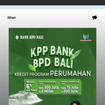
Iklan
Mulai Diterapkan, Pelabuhan
Ketapang dan Gilimanuk
Resmi Disterilisasi
balitribune.co.id | Negara
- Sterilisasi kini telah
diterapkan secara penuh pada pelabuhan di
lintas Ketapang-Gilimanuk. Sterilisasi pelabuhan
ini secara serentak diimplementasikan bersama
empat pelabuhan utama lainnya, yakni
Pelabuhan Merak, Bakauheni, Kayangan, dan
Jembrana
Lembar pada Rabu (5/8/2026).
Submitted by
contributor
on
Thu, 08/06/2026 - 06:14