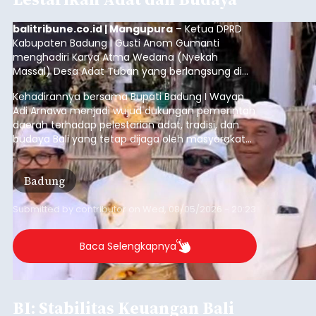
Iklan
Sempat Lumpuhkan Jaringan
Internet, Pencuri Modul BTS
Tower Seluler Akhirnya
Dibekuk
balitribune.co.id I Amlapura -
Lumpuhnya
jaringan internet di wilayah Kota Amlapura
selama berhari-hari pada beberapa waktu lalu
akhirnya terjawab sudah. Ternyata empat Tower
BTS Seluler yang berada di lokasi berbeda di
wilayah Karangasem telah dibobol maling,
Karangasem
dimana bagian modul penguat signal yang
berada di Tower BTS Seluler itu hilang dicuri.
Submitted by
contributor
on
Wed, 08/05/2026 - 18:03