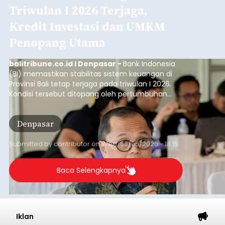
Baca Selengkapnya
Ketua TP PKK Denpasar Ajak
Anak PAUD Panen Bawang
Merah di Subak Intaran Barat
balitribune.co.id I Denpasar -
Ketua TP PKK
Kota Denpasar, Antari Jaya Negara, didampingi
Ketua Gabungan Organisasi Wanita (GOW) Kota
Denpasar, Ayu Kristi Arya Wibawa melaksanakan
panen bawang merah dan jagung manis
bersama anak-anak Pendidikan Anak Usia Dini
Denpasar
(PAUD) di Subak Intaran Barat, Rabu (5/8/2026).
Submitted by
contributor
on
Wed, 08/05/2026 - 18:00
Baca Selengkapnya