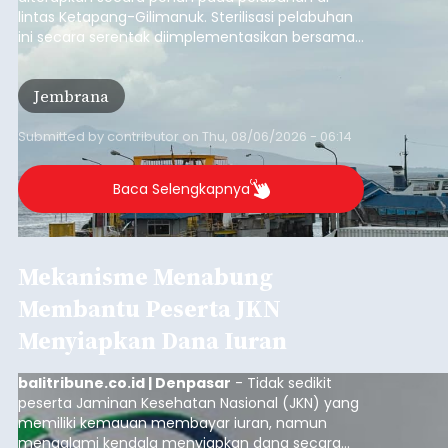
Iklan