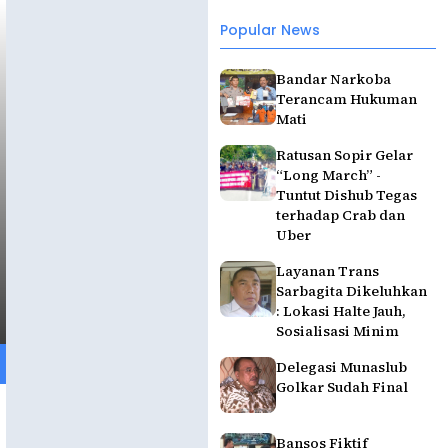
Popular News
Bandar Narkoba
Terancam Hukuman
Mati
Ratusan Sopir Gelar
“Long March” -
Tuntut Dishub Tegas
terhadap Crab dan
Uber
Layanan Trans
Sarbagita Dikeluhkan
: Lokasi Halte Jauh,
Sosialisasi Minim
Delegasi Munaslub
Golkar Sudah Final
Bansos Fiktif