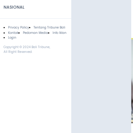
NASIONAL
Privacy Policy
Tentang Tribune Bali
Footer
Kontak
Pedoman Media
Info Iklan
Login
Copyright © 2024 Bali Tribune,
All Right Reserved.