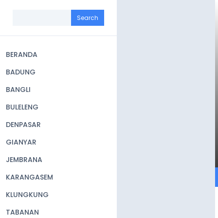
Skip
to
Search
main
content
BERANDA
Main
BADUNG
navigation
BANGLI
BULELENG
DENPASAR
GIANYAR
JEMBRANA
KARANGASEM
KLUNGKUNG
TABANAN