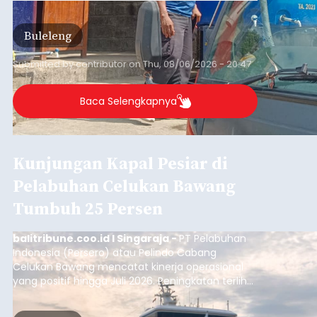
Buleleng
Submitted by
contributor
on
Thu, 08/06/2026 - 20:47
Baca Selengkapnya
Kunjungan Kapal Pesiar di
Pelabuhan Celukan Bawang
Tumbuh 25 Persen
balitribune.coo.id I Singaraja -
PT Pelabuhan
Indonesia (Persero) atau Pelindo Cabang
Celukan Bawang mencatat kinerja operasional
yang positif hingga Juli 2026. Peningkatan terlihat
dari arus kapal yang mencapai 1,48 juta Gross
Tonnage (GT), atau tumbuh 12,4 persen