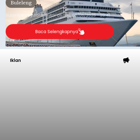
Buleleng
dibandingkan periode yang sama tahun lalu
yang tercatat sebesar 1,32 juta GT.
Submitted by
contributor
on
Thu, 08/06/2026 - 20:41
Baca Selengkapnya
Iklan