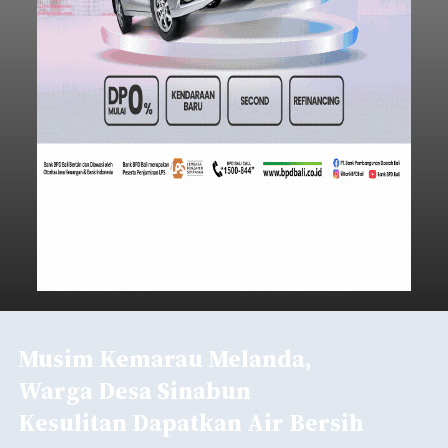
Musim Kemarau Melanda,
Warga Desa Sinabun
Kesulitan Dapatkan Air Bersih