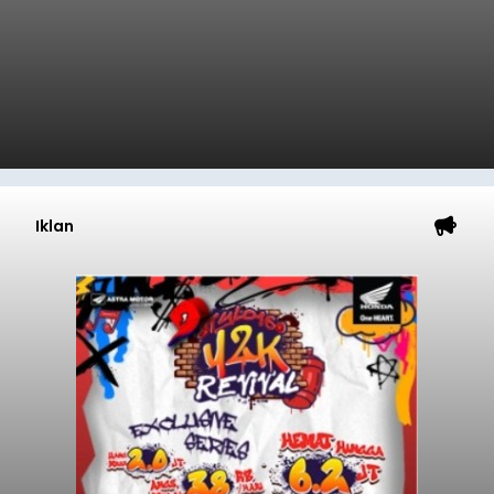
Iklan