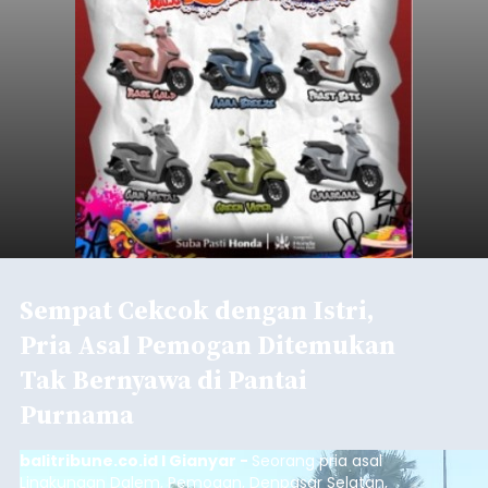
Sempat Cekcok dengan Istri,
Pria Asal Pemogan Ditemukan
Tak Bernyawa di Pantai
Purnama
balitribune.co.id I Gianyar -
Seorang pria asal
Lingkungan Dalem, Pemogan, Denpasar Selatan,