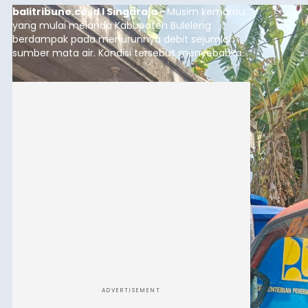
balitribune.co.id I Singaraja -
Musim kemarau
yang mulai melanda Kabupaten Buleleng
berdampak pada menurunnya debit sejumlah
sumber mata air. Kondisi tersebut menyebabkan
warga di beberapa desa mulai mengalami
kesulitan mendapatkan air bersih, terutama
untuk memenuhi kebutuhan mandi, cuci, dan
kakus (MCK). Seperti yang dialami warga Desa
Sinabun, Kecamatan Sawan, Kabupaten
Buleleng.
ADVERTISEMENT