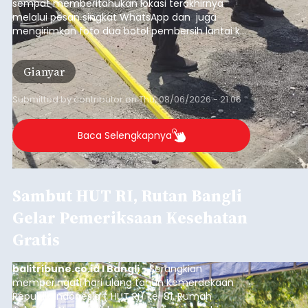
sempat memberitahukan lokasi terakhirnya
melalui pesan singkat WhatsApp dan juga
mengirimkan foto dua botol pembersih lantai ke
istrinya.
Gianyar
Submitted by
contributor
on
Thu, 08/06/2026 - 21:06
Baca Selengkapnya
Sambut HUT RI, Rutan Bangli
Gelar Pemeriksaan Kesehatan
Gratis
balitribune.co.id I Bangli -
Serangkian
memperingati hari ulang tahun Kemerdekaan
Republik Indonesia ( HUT RI) ke-81, Rumah