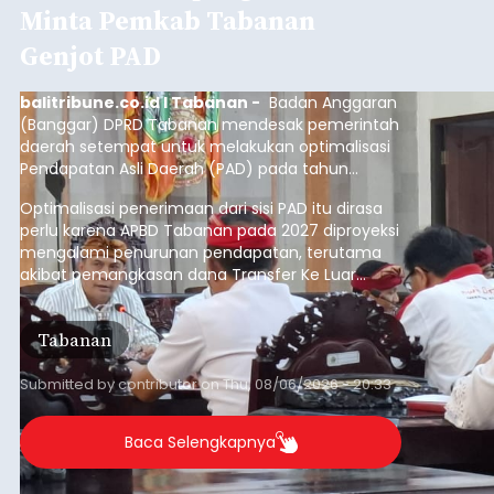
Minta Pemkab Tabanan
Genjot PAD
balitribune.co.id I Tabanan -
Badan Anggaran
(Banggar) DPRD Tabanan mendesak pemerintah
daerah setempat untuk melakukan optimalisasi
Pendapatan Asli Daerah (PAD) pada tahun
anggaran 2027.
Optimalisasi penerimaan dari sisi PAD itu dirasa
perlu karena APBD Tabanan pada 2027 diproyeksi
mengalami penurunan pendapatan, terutama
akibat pemangkasan dana Transfer Ke Luar
Daerah (TKD) dari pemerintah pusat.
Tabanan
Submitted by
contributor
on
Thu, 08/06/2026 - 20:33
Baca Selengkapnya