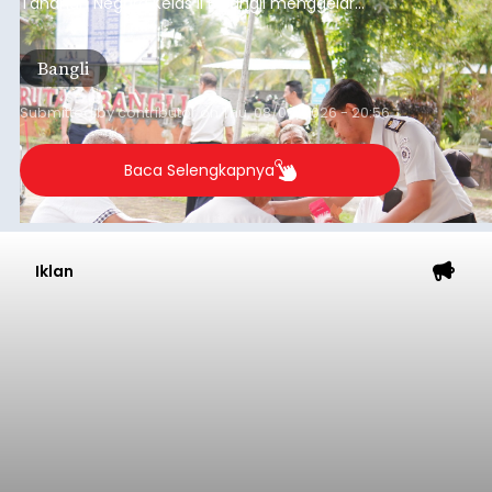
Tahanan Negara Kelas II B Bangli menggelar
kegiatan pemeriksaan kesehatan gratis, Rabu
(6/8/2026).
Bangli
Submitted by
contributor
on
Thu, 08/06/2026 - 20:56
Baca Selengkapnya
Iklan