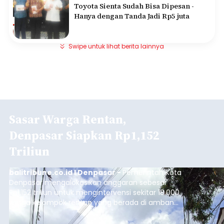
Toyota Sienta Sudah Bisa Dipesan -
Hanya dengan Tanda Jadi Rp5 juta
Swipe untuk lihat berita lainnya
Sasar Warga Rentan,
Denpasar Siapkan Rp1,152
Triliun
balitribune.co.id I Denpasar -
Pemerintah Kota
Denpasar mengalokasikan anggaran sebesar
Rp1,152 triliun untuk mengintervensi sekitar 18.000
warga kelompok rentan yang berada di ambang
garis kemiskinan. Langkah strategis ini diambil
guna menjaga masyarakat yang berada pada