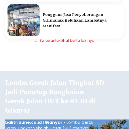
Pengguna Jasa Penyeberangan
Gilimanuk Keluhkan Lambatnya
Manifest
Swipe untuk lihat berita lainnya
Lomba Gerak Jalan Tingkat SD
Jadi Penutup Rangkaian
Gerak Jalan HUT ke-81 RI di
Gianyar
balitribune.co.id I Gianyar -
Lomba Gerak
Jalan Tingkat Sekolah Dasar (SD) menjadi