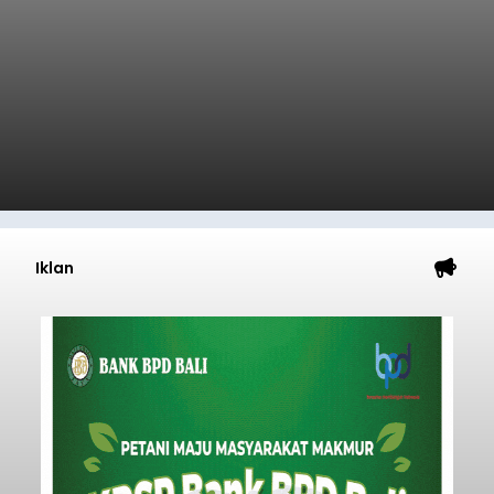
Iklan