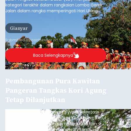
kategori terakhir dalam rangkaian Lomba Gerak
Jalan dalam rangka memperingati Hari Ulang
Tahun (HUT) ke-81 Kemerdekaan Republik
Indonesia Tahun 2026 di Kabupaten Gianyar.
Gianyar
Submitted by
contributor
on
Sun, 08/09/2026 - 17:18
Baca Selengkapnya
Pembangunan Pura Kawitan
Pangeran Tangkas Kori Agung
Tetap Dilanjutkan
balitribune.co.id I Gianyar -
Wakil Sekretaris
Pratisentana Pangeran Tangkas Kori Agung, Ketut
Sudarsana, menegaskan pembangunan dan
pemugaran Pura Kawitan Pangeran Tangkas Kori