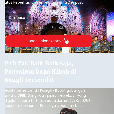
atas keberhasilan Pemerintah Kota Denpasar
dan KORPRI Kota Denpasar dalam
mengimplementasikan program gotong royong
Denpasar
kepedulian sosial bertajuk "Sembagi Arutala".
Submitted by
contributor
on
Sun, 08/09/2026 - 14:22
Baca Selengkapnya
PAD Tak Baik-Baik Saja,
Pencairan Dana Hibah di
Bangli Tersendat
balitribune.co.id | Bangli -
Rapat gabungan
antara DPRD Bangli dan jajaran eksekutif yang
digelar secara tertutup pada Jumat (7/8/2026)
berjalan memanas. Pasalnya, sebagian besar
dana hibah yang bersumber dari pokok-pokok