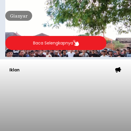
Agung tetap dilanjutkan.
Gianyar
Submitted by
contributor
on
Sun, 08/09/2026 - 17:13
Baca Selengkapnya
Iklan