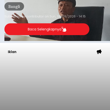
pikiran (pokok-pokok pikiran/pokir) dewan hasil
Bangli
penjaringan aspirasi masyarakat saat reses tak
kunjung cair.
Submitted by
contributor
on
Sun, 08/09/2026 - 14:15
Baca Selengkapnya
Iklan