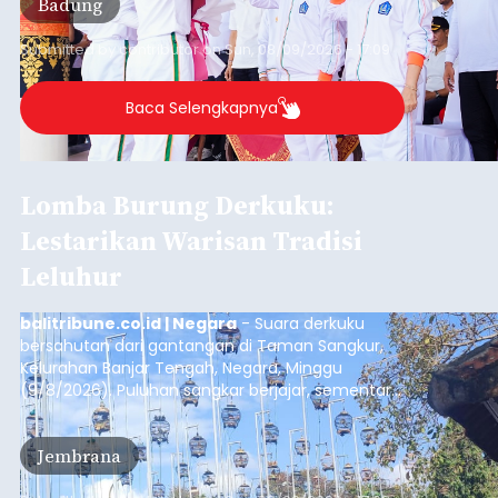
Badung
Submitted by
contributor
on
Sun, 08/09/2026 - 17:09
Baca Selengkapnya
Lomba Burung Derkuku:
Lestarikan Warisan Tradisi
Leluhur
balitribune.co.id | Negara
- Suara derkuku
bersahutan dari gantangan di Taman Sangkur,
Kelurahan Banjar Tengah, Negara, Minggu
(9/8/2026). Puluhan sangkar berjajar, sementara
para penghobi menunggu suara burung masing-
masing mengalun. Bukan sekadar ramai oleh
Jembrana
bunyi, setiap suara yang terdengar menjadi
bagian dari penilaian untuk menentukan kualitas