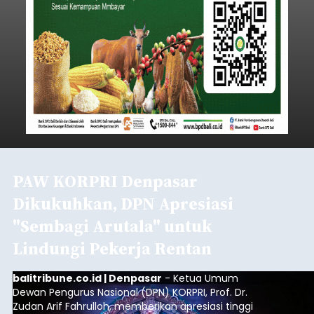
PAW KORPRI Denpasar
Dikukuhkan, DPN Apresiasi
"Sembagi Arutala" untuk
Lindungi Pekerja Rentan
balitribune.co.id | Denpasar
- Ketua Umum
Dewan Pengurus Nasional (DPN) KORPRI, Prof. Dr.
Zudan Arif Fahrulloh, memberikan apresiasi tinggi