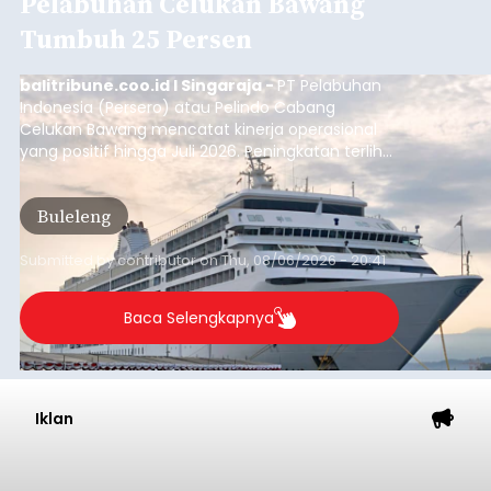
Pelabuhan Celukan Bawang
Tumbuh 25 Persen
balitribune.coo.id I Singaraja -
PT Pelabuhan
Indonesia (Persero) atau Pelindo Cabang
Celukan Bawang mencatat kinerja operasional
yang positif hingga Juli 2026. Peningkatan terlihat
dari arus kapal yang mencapai 1,48 juta Gross
Tonnage (GT), atau tumbuh 12,4 persen
Buleleng
dibandingkan periode yang sama tahun lalu
yang tercatat sebesar 1,32 juta GT.
Submitted by
contributor
on
Thu, 08/06/2026 - 20:41
Baca Selengkapnya
Iklan