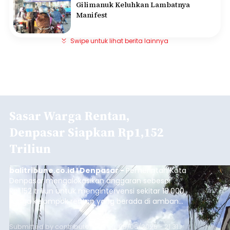
Gilimanuk Keluhkan Lambatnya
Manifest
Swipe untuk lihat berita lainnya
Sasar Warga Rentan,
Denpasar Siapkan Rp1,152
Triliun
balitribune.co.id I Denpasar -
Pemerintah Kota
Denpasar mengalokasikan anggaran sebesar
Rp1,152 triliun untuk mengintervensi sekitar 18.000
warga kelompok rentan yang berada di ambang
garis kemiskinan. Langkah strategis ini diambil
guna menjaga masyarakat yang berada pada
Submitted by
contributor
on
Thu, 08/06/2026 - 21:31