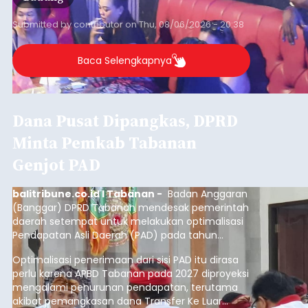
Submitted by
contributor
on
Thu, 08/06/2026 - 20:38
Baca Selengkapnya
Dana Pusat Dipangkas, DPRD
Minta Pemkab Tabanan
Genjot PAD
balitribune.co.id I Tabanan -
Badan Anggaran
(Banggar) DPRD Tabanan mendesak pemerintah
daerah setempat untuk melakukan optimalisasi
Pendapatan Asli Daerah (PAD) pada tahun
anggaran 2027.
Optimalisasi penerimaan dari sisi PAD itu dirasa
perlu karena APBD Tabanan pada 2027 diproyeksi
mengalami penurunan pendapatan, terutama
akibat pemangkasan dana Transfer Ke Luar