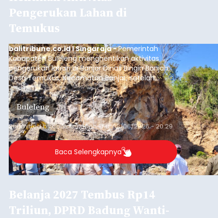
Pengerukan Lahan di
Temukus
balitribune.co.id I Singaraja -
Pemerintah
Kabupaten Buleleng menghentikan aktivitas
pengerukan lahan di Banjar Dinas Bingin Banjah,
Desa Temukus, Kecamatan Banjar, setelah
ditemukan indikasi kegiatan pengambilan
material yang tidak sesuai dengan peruntukan
Buleleng
kawasan.
Submitted by
contributor
on
Thu, 08/06/2026 - 20:29
Baca Selengkapnya
Belanja 2027 Tembus Rp14
Triliun, DPRD Badung Wanti-