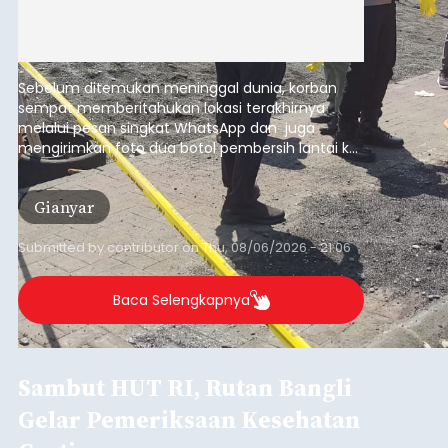
Sebelum ditemukan meninggal dunia, korban
sempat memberitahukan lokasi terakhirnya
melalui pesan singkat WhatsApp dan juga
mengirimkan foto dua botol pembersih lantai ke
istrinya.
Gianyar
Submitted by
contributor
on
Thu, 08/06/2026 - 21:06
Baca Selengkapnya
Sambut HUT RI, Rutan Bangli
Gelar Pemeriksaan Kesehatan