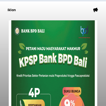
Iklan