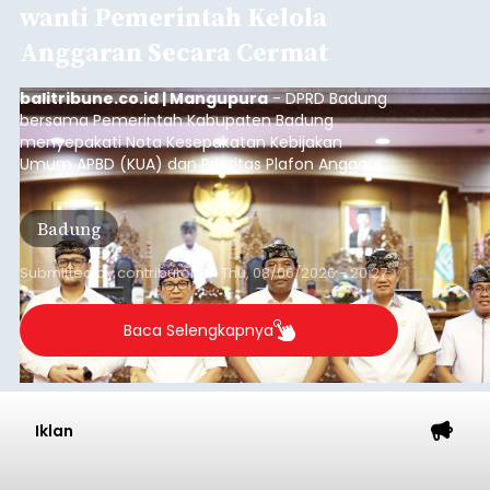
wanti Pemerintah Kelola
Anggaran Secara Cermat
balitribune.co.id | Mangupura
- DPRD Badung
bersama Pemerintah Kabupaten Badung
menyepakati Nota Kesepakatan Kebijakan
Umum APBD (KUA) dan Prioritas Plafon Anggaran
Sementara (PPAS) Tahun Anggaran 2027 dalam
rapat paripurna yang digelar di Gedung DPRD
Badung
Badung, Kamis (6/8/2026).
Submitted by
contributor
on
Thu, 08/06/2026 - 20:27
Baca Selengkapnya
Iklan