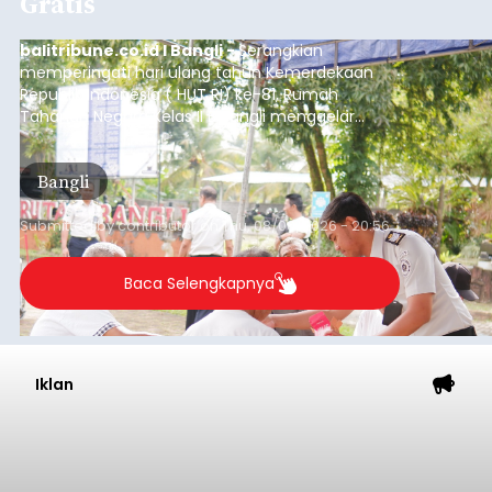
Gratis
balitribune.co.id I Bangli -
Serangkian
memperingati hari ulang tahun Kemerdekaan
Republik Indonesia ( HUT RI) ke-81, Rumah
Tahanan Negara Kelas II B Bangli menggelar
kegiatan pemeriksaan kesehatan gratis, Rabu
(6/8/2026).
Bangli
Submitted by
contributor
on
Thu, 08/06/2026 - 20:56
Baca Selengkapnya
Iklan