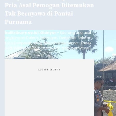
Pria Asal Pemogan Ditemukan
Tak Bernyawa di Pantai
Purnama
balitribune.co.id I Gianyar -
Seorang pria asal
Lingkungan Dalem, Pemogan, Denpasar Selatan,
Kota Denpasar, yang diketahui bernama I Kadek
Dedi Wiranata (35), ditemukan tidak bernyawa di
pesisir Pantai Purnama, Sukawati.
ADVERTISEMENT