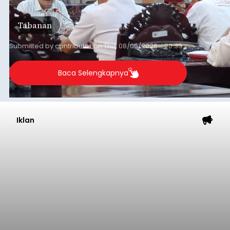
Daerah (TKD) dari pemerintah pusat.
Tabanan
Submitted by
contributor
on
Thu, 08/06/2026 - 20:33
Baca Selengkapnya
Iklan