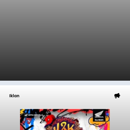
Iklan