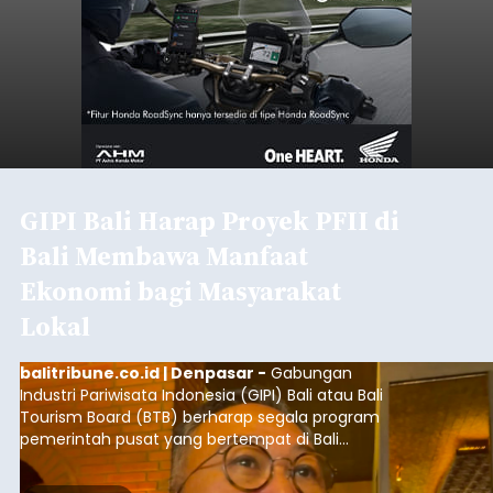
GIPI Bali Harap Proyek PFII di
Bali Membawa Manfaat
Ekonomi bagi Masyarakat
Lokal
balitribune.co.id | Denpasar -
Gabungan
Industri Pariwisata Indonesia (GIPI) Bali atau Bali
Tourism Board (BTB) berharap segala program
pemerintah pusat yang bertempat di Bali
membawa dampak positif bagi masyarakat lokal.
"Program pemerintah ini (Bali sebagai Pusat