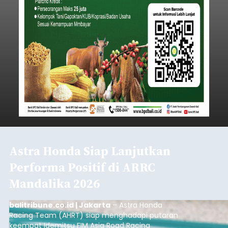
Astra Honda Siap Lanjutkan
Performa Positif di ARRC
Mandalika 2026
balitribune.co.id | Jakarta
– Astra Honda
Racing Team (AHRT) siap menghadapi putaran
keempat Idemitsu FIM Asia Road Racing