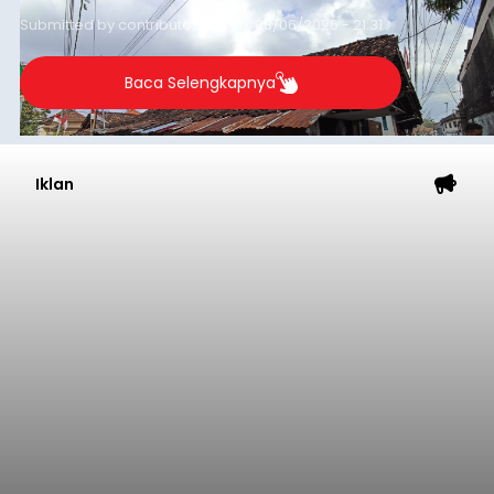
guna menjaga masyarakat yang berada pada
Submitted by
contributor
on
Thu, 08/06/2026 - 21:31
kelompok desil 5 dan 6 tersebut agar tidak
merosot ke kategori miskin.
Baca Selengkapnya
Iklan