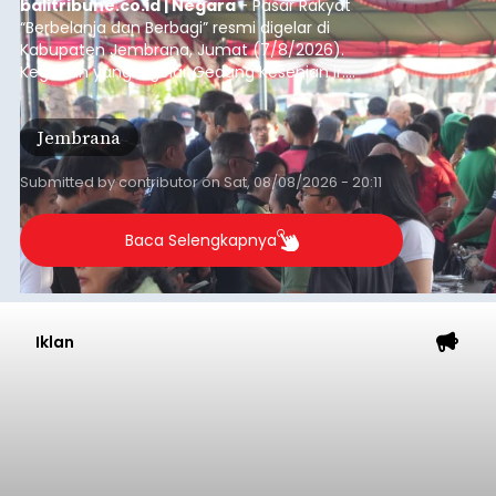
balitribune.co.id | Negara
- Pasar Rakyat
“Berbelanja dan Berbagi” resmi digelar di
Kabupaten Jembrana, Jumat (7/8/2026).
Kegiatan yang digelar Gedung Kesenian Ir.
Soekarno ini memadukan pemberdayaan
ekonomi masyarakat dengan aksi sosial tersebut
Jembrana
mendapat antusiasme tinggi dan mencatat nilai
transaksi mencapai Rp672.733.200.
Submitted by
contributor
on
Sat, 08/08/2026 - 20:11
Baca Selengkapnya
Iklan