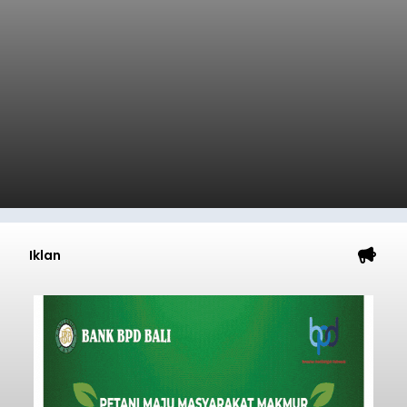
Iklan