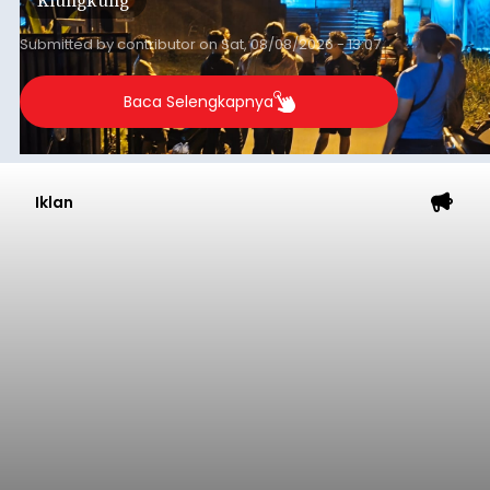
Klungkung
Sumba Barat Daya (SBD), Nusa Tenggara Timur
(NTT).
Submitted by
contributor
on
Sat, 08/08/2026 - 13:07
Baca Selengkapnya
Iklan