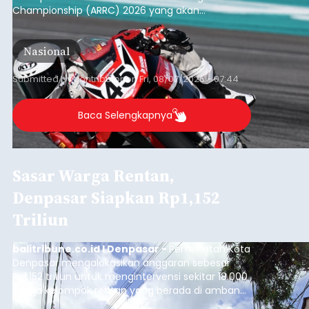
Championship (ARRC) 2026 yang akan
berlangsung di Pertamina Mandalika
International Circuit, Lombok, Nusa Tenggara
Nasional
Barat, pada 7–9 Agustus 2026.
Submitted by
contributor
on
Fri, 08/07/2026 - 07:44
Baca Selengkapnya
Sasar Warga Rentan,
Denpasar Siapkan Rp1,152
Triliun
balitribune.co.id I Denpasar -
Pemerintah Kota
Denpasar mengalokasikan anggaran sebesar
Rp1,152 triliun untuk mengintervensi sekitar 18.000
warga kelompok rentan yang berada di ambang
garis kemiskinan. Langkah strategis ini diambil