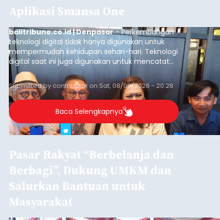
Aplikasi Smansa One
balitribune.co.id | Denpasar
- Perkembangan
teknologi digital tidak hanya digunakan untuk
mempermudah kehidupan sehari-hari. Teknologi
digital saat ini juga digunakan untuk mencatat
dan mengelola data base alumni dari suatu
sekolah, salah satunya adalah alumni SMA 1
Submitted by
contributor
on
Sat, 08/08/2026 - 20:28
Denpasar.
Baca Selengkapnya
Pasar Rakyat “Berbelanja dan
Berbagi”, Dukung UMKM dan
Salurkan Bantuan untuk
Masyarakat