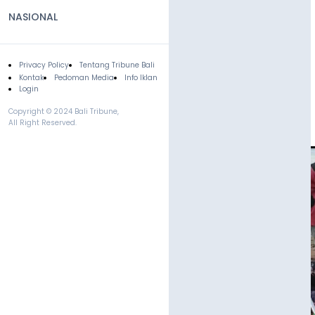
NASIONAL
Privacy Policy
Tentang Tribune Bali
Footer
Kontak
Pedoman Media
Info Iklan
Login
Copyright © 2024 Bali Tribune,
All Right Reserved.