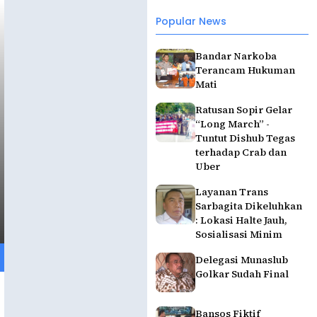
Popular News
Bandar Narkoba
Terancam Hukuman
Mati
Ratusan Sopir Gelar
“Long March” -
Tuntut Dishub Tegas
terhadap Crab dan
Uber
Layanan Trans
Sarbagita Dikeluhkan
: Lokasi Halte Jauh,
Sosialisasi Minim
Delegasi Munaslub
Golkar Sudah Final
Bansos Fiktif