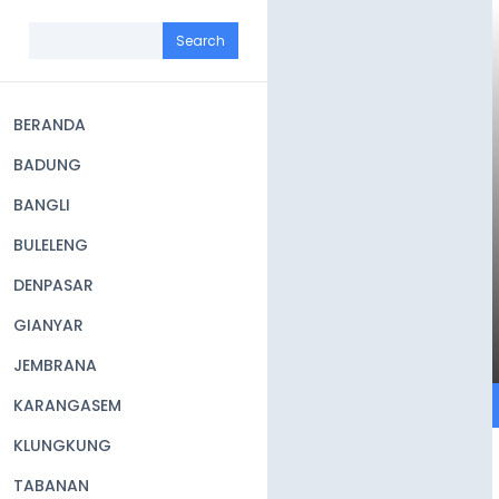
Skip
to
Search
main
content
BERANDA
Main
BADUNG
navigation
BANGLI
BULELENG
DENPASAR
GIANYAR
JEMBRANA
KARANGASEM
KLUNGKUNG
TABANAN