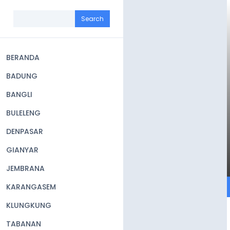
Skip
to
Search
main
content
BERANDA
Main
BADUNG
navigation
BANGLI
BULELENG
DENPASAR
GIANYAR
JEMBRANA
KARANGASEM
KLUNGKUNG
TABANAN