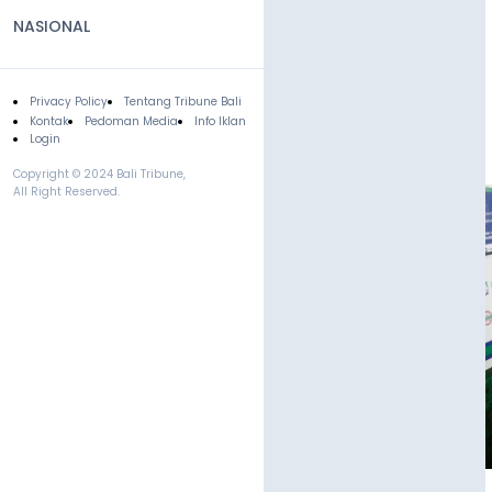
NASIONAL
Privacy Policy
Tentang Tribune Bali
Footer
Kontak
Pedoman Media
Info Iklan
Login
Copyright © 2024 Bali Tribune,
All Right Reserved.