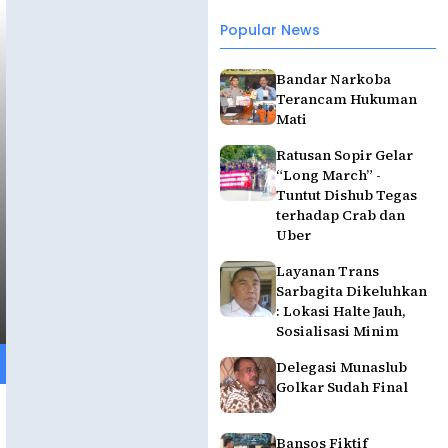
Popular News
Bandar Narkoba
Terancam Hukuman
Mati
Ratusan Sopir Gelar
“Long March” -
Tuntut Dishub Tegas
terhadap Crab dan
Uber
Layanan Trans
Sarbagita Dikeluhkan
: Lokasi Halte Jauh,
Sosialisasi Minim
Delegasi Munaslub
Golkar Sudah Final
Bansos Fiktif