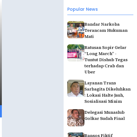
Popular News
Bandar Narkoba
Terancam Hukuman
Mati
Ratusan Sopir Gelar
“Long March” -
Tuntut Dishub Tegas
terhadap Crab dan
Uber
Layanan Trans
Sarbagita Dikeluhkan
: Lokasi Halte Jauh,
Sosialisasi Minim
Delegasi Munaslub
Golkar Sudah Final
Bansos Fiktif