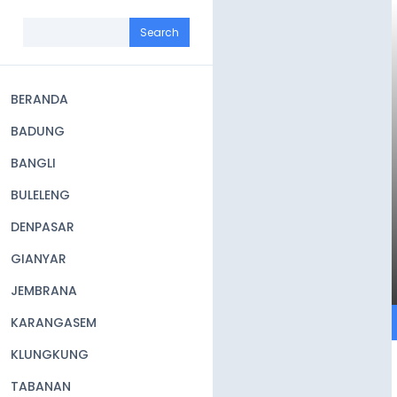
Skip
to
Search
main
content
BERANDA
Main
BADUNG
navigation
BANGLI
BULELENG
DENPASAR
GIANYAR
JEMBRANA
KARANGASEM
KLUNGKUNG
TABANAN