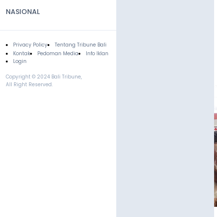
NASIONAL
Privacy Policy
Tentang Tribune Bali
Footer
Kontak
Pedoman Media
Info Iklan
Login
Copyright © 2024 Bali Tribune,
All Right Reserved.