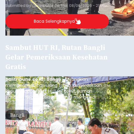
Sempat Cekcok dengan Istri,
Pria Asal Pemogan Ditemukan
Tak Bernyawa di Pantai
Purnama
balitribune.co.id I Gianyar -
Seorang pria asal
Lingkungan Dalem, Pemogan, Denpasar Selatan,
Kota Denpasar, yang diketahui bernama I Kadek
Dedi Wiranata (35), ditemukan tidak bernyawa di
pesisir Pantai Purnama, Sukawati.