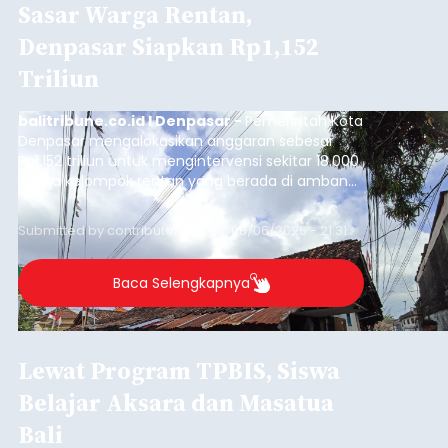
Sasar Warga Rentan,
Denpasar Siapkan Rp1,152
Triliun
balitribune.co.id I Denpasar -
Pemerintah Kota
Denpasar mengalokasikan anggaran sebesar
Rp1,152 triliun untuk mengintervensi sekitar 18.000
warga kelompok rentan yang berada di ambang
garis kemiskinan. Langkah strategis ini diambil
guna menjaga masyarakat yang berada pada
Submitted by
contributor
on
Thu, 08/06/2026 - 21:31
kelompok desil 5 dan 6 tersebut agar tidak
merosot ke kategori miskin.
Baca Selengkapnya
Lewat Program TPBIS, Siswa
Belajar Aksara dan Masatua
Bali