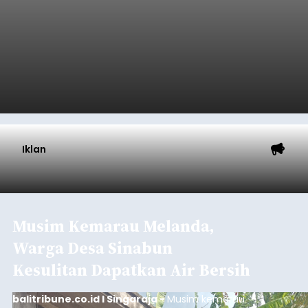
Republik Indonesia ( HUT RI) ke-81, Rumah
Tahanan Negara Kelas II B Bangli menggelar
kegiatan pemeriksaan kesehatan gratis, Rabu
(6/8/2026).
Bangli
Submitted by
contributor
on
Thu, 08/06/2026 - 20:56
Baca Selengkapnya
Iklan