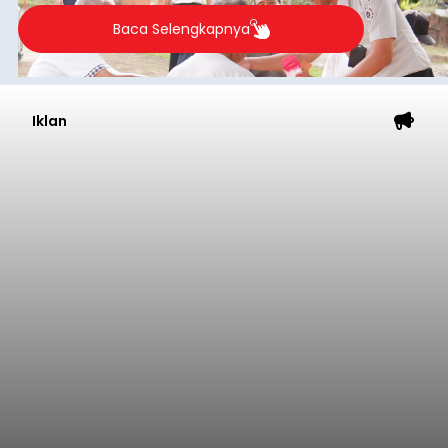
Sebelum ditemukan meninggal dunia, korban
sempat memberitahukan lokasi terakhirnya
melalui pesan singkat WhatsApp dan juga
mengirimkan foto dua botol pembersih lantai ke
istrinya.
Gianyar
Submitted by
contributor
on
Thu, 08/06/2026 - 21:06
Baca Selengkapnya
Sambut HUT RI, Rutan Bangli
Gelar Pemeriksaan Kesehatan
Gratis
balitribune.co.id I Bangli -
Serangkian
memperingati hari ulang tahun Kemerdekaan