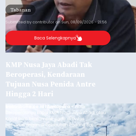
Tabanan, dan Selemadeg Barat.
Tabanan
Submitted by
contributor
on
Sun, 08/09/2026 - 21:56
Baca Selengkapnya
KMP Nusa Jaya Abadi Tak
Beroperasi, Kendaraan
Tujuan Nusa Penida Antre
Hingga 2 Hari
balitribune.co.id I Amlapura -
Tidak
beroperasinya kapal KMP. Nusa Jaya Abadi atau
Kapal Roro berdampak pada aktivitas
penyeberangan di Pelabuhan Padang Bai,
Karangasem. Puluhan kendaraan truk, Pick Up