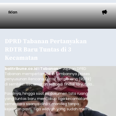
Iklan
DPRD Tabanan Pertanyakan
RDTR Baru Tuntas di 3
Kecamatan
balitribune.co.id I Tabanan -
Jajaran DPRD
Tabanan mempertanyakan lambannya proses
penyusunan Rencana Detail Tata Ruang (RDTR)
di sembilan kecamatan sebagai tindak lanjut dari
pelaksanaan RTRW.
Pasalnya, hingga saat ini dokumen tata ruang
yang tuntas baru mencakup tiga kecamatan,
sementara sisanya dinilai mandeg tanpa
kejelasan pasti. Tiga wilayah yang sudah memiliki
RDTR tersebut meliputi Kecamatan Kediri,