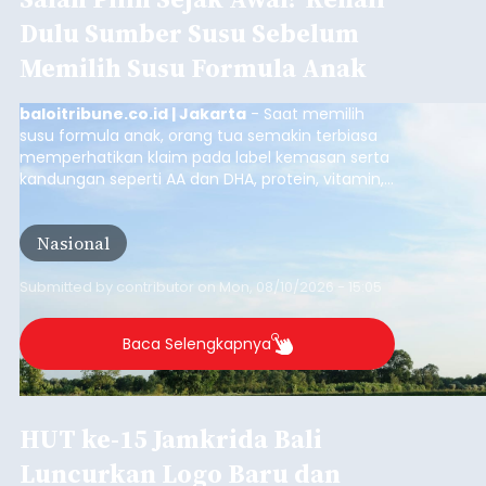
Dulu Sumber Susu Sebelum
Memilih Susu Formula Anak
baloitribune.co.id | Jakarta
- Saat memilih
susu formula anak, orang tua semakin terbiasa
memperhatikan klaim pada label kemasan serta
kandungan seperti AA dan DHA, protein, vitamin,
mineral, hingga gula tambahan. Namun, satu hal
yang belum banyak dicermati adalah dari mana
Nasional
sumber susu yang digunakan.
Submitted by
contributor
on
Mon, 08/10/2026 - 15:05
Baca Selengkapnya
HUT ke-15 Jamkrida Bali
Luncurkan Logo Baru dan