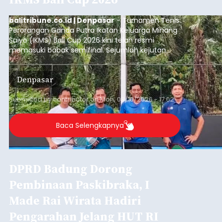
balitribune.co.id | Denpasar
- Turnamen Tenis
Perorangan Ganda Putra Ikatan Keluarga Minang
Saiyo (IKMS) Bali Cup 2026 kini telah resmi
memasuki babak semifinal. Sejumlah kejutan
mewarnai babak delapan besar yang digelar di
Lapangan Tenis Telkom Denpasar pada Minggu,
Denpasar
9 Agustus 2026.
Submitted by
contributor
on
Mon, 08/10/2026 - 17:02
Baca Selengkapnya
DPRD Badung Dorong
Pembinaan Paskibraka, I
Made Rai Wirata Hadiri
Pengarahan Jelang HUT RI