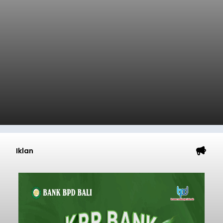
Iklan