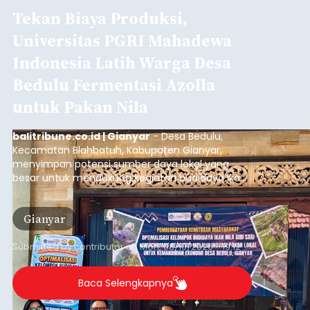
Tekan Biaya Produksi,
Universitas PGRI Mahadewa
Indonesia Latih Warga Desa
Bedulu Fermentasi Azolla
untuk Pakan Nila
balitribune.co.id | Gianyar
- Desa Bedulu,
Kecamatan Blahbatuh, Kabupaten Gianyar,
menyimpan potensi sumber daya lokal yang
besar untuk mendukung kegiatan budidaya ikan
nila.
Gianyar
Submitted by
contributor
on
Mon, 08/10/2026 - 19:12
Baca Selengkapnya