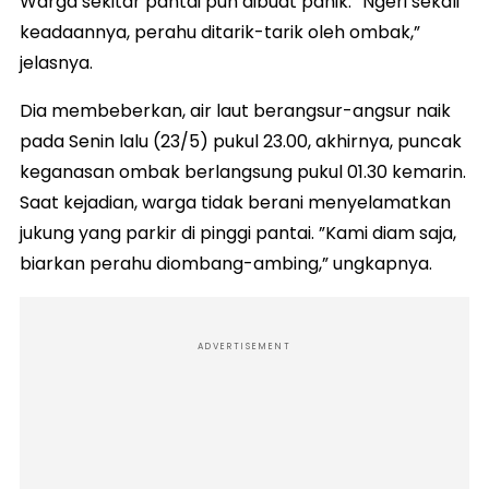
Warga sekitar pantai pun dibuat panik. ”Ngeri sekali
keadaannya, perahu ditarik-tarik oleh ombak,”
jelasnya.
Dia membeberkan, air laut berangsur-angsur naik
pada Senin lalu (23/5) pukul 23.00, akhirnya, puncak
keganasan ombak berlangsung pukul 01.30 kemarin.
Saat kejadian, warga tidak berani menyelamatkan
jukung yang parkir di pinggi pantai. ”Kami diam saja,
biarkan perahu diombang-ambing,” ungkapnya.
ADVERTISEMENT