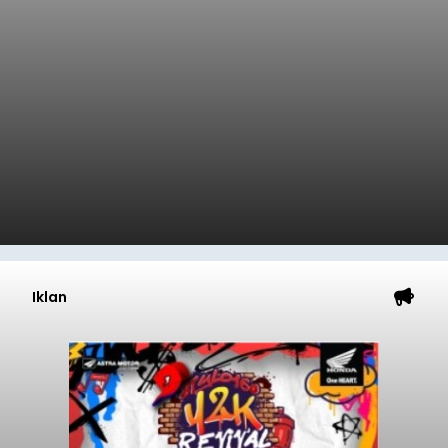
Iklan