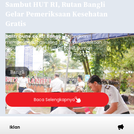
Sambut HUT RI, Rutan Bangli
Gelar Pemeriksaan Kesehatan
Gratis
balitribune.co.id I Bangli -
Serangkian
memperingati hari ulang tahun Kemerdekaan
Republik Indonesia ( HUT RI) ke-81, Rumah
Tahanan Negara Kelas II B Bangli menggelar
kegiatan pemeriksaan kesehatan gratis, Rabu
(6/8/2026).
Bangli
Submitted by
contributor
on
Thu, 08/06/2026 - 20:56
Baca Selengkapnya
Iklan