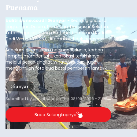
Purnama
balitribune.co.id I Gianyar -
Seorang pria asal
Lingkungan Dalem, Pemogan, Denpasar Selatan,
Kota Denpasar, yang diketahui bernama I Kadek
Dedi Wiranata (35), ditemukan tidak bernyawa di
pesisir Pantai Purnama, Sukawati.
Sebelum ditemukan meninggal dunia, korban
sempat memberitahukan lokasi terakhirnya
melalui pesan singkat WhatsApp dan juga
mengirimkan foto dua botol pembersih lantai ke
istrinya.
Gianyar
Submitted by
contributor
on
Thu, 08/06/2026 - 21:06
Baca Selengkapnya