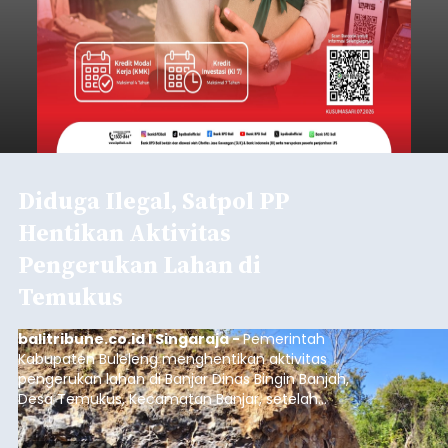
Diduga Ilegal, Satpol PP
Hentikan Aktivitas
Pengerukan Lahan di
Temukus
balitribune.co.id I Singaraja -
Pemerintah
Kabupaten Buleleng menghentikan aktivitas
pengerukan lahan di Banjar Dinas Bingin Banjah,
Desa Temukus, Kecamatan Banjar, setelah
ditemukan indikasi kegiatan pengambilan
material yang tidak sesuai dengan peruntukan