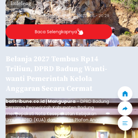
Buleleng
kawasan.
Submitted by
contributor
on
Thu, 08/06/2026 - 20:29
Baca Selengkapnya
Belanja 2027 Tembus Rp14
Triliun, DPRD Badung Wanti-
wanti Pemerintah Kelola
Anggaran Secara Cermat
balitribune.co.id | Mangupura
- DPRD Badung
bersama Pemerintah Kabupaten Badung
menyepakati Nota Kesepakatan Kebijakan
Umum APBD (KUA) dan Prioritas Plafon Anggaran
Sementara (PPAS) Tahun Anggaran 2027 dalam
rapat paripurna yang digelar di Gedung DPRD