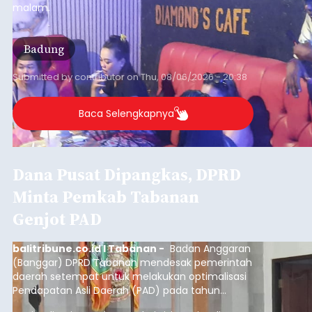
malam.
Badung
Submitted by
contributor
on
Thu, 08/06/2026 - 20:38
Baca Selengkapnya
Dana Pusat Dipangkas, DPRD
Minta Pemkab Tabanan
Genjot PAD
balitribune.co.id I Tabanan -
Badan Anggaran
(Banggar) DPRD Tabanan mendesak pemerintah
daerah setempat untuk melakukan optimalisasi
Pendapatan Asli Daerah (PAD) pada tahun
anggaran 2027.