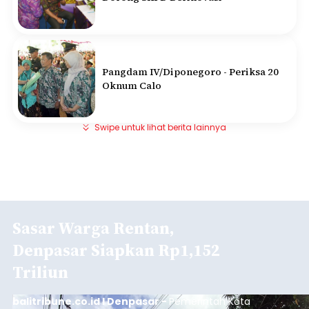
Pangdam IV/Diponegoro - Periksa 20
Oknum Calo
Swipe untuk lihat berita lainnya
Sasar Warga Rentan,
Denpasar Siapkan Rp1,152
Triliun
balitribune.co.id I Denpasar -
Pemerintah Kota