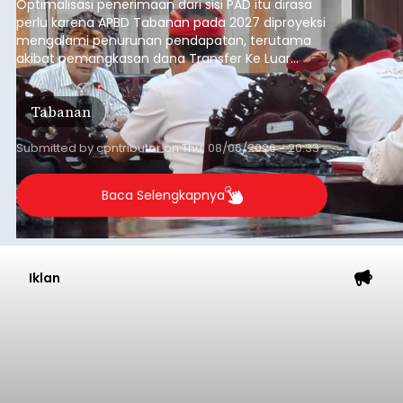
Optimalisasi penerimaan dari sisi PAD itu dirasa
perlu karena APBD Tabanan pada 2027 diproyeksi
mengalami penurunan pendapatan, terutama
akibat pemangkasan dana Transfer Ke Luar
Daerah (TKD) dari pemerintah pusat.
Tabanan
Submitted by
contributor
on
Thu, 08/06/2026 - 20:33
Baca Selengkapnya
Iklan