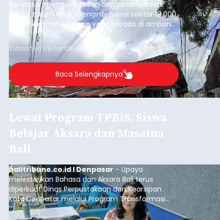
Denpasar mengalokasikan anggaran sebesar
Rp1,152 triliun untuk mengintervensi sekitar 18.000
warga kelompok rentan yang berada di ambang
garis kemiskinan. Langkah strategis ini diambil
guna menjaga masyarakat yang berada pada
Submitted by
contributor
on
Thu, 08/06/2026 - 21:31
kelompok desil 5 dan 6 tersebut agar tidak
merosot ke kategori miskin.
Baca Selengkapnya
Lewat Program TPBIS, Siswa
Belajar Aksara dan Masatua
Bali
balitribune.co.id I Denpasar
– Upaya
melestarikan Bahasa dan Aksara Bali terus
diperkuat Dinas Perpustakaan dan Kearsipan
Kota Denpasar melalui Program Transformasi
Perpustakaan Berbasis Inklusi Sosial (TPBIS).
Tahun ini, sebanyak 63 siswa kelas IV dan V SD