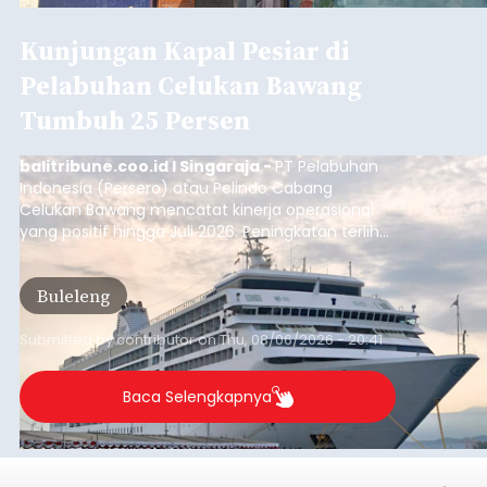
Kunjungan Kapal Pesiar di
Pelabuhan Celukan Bawang
Tumbuh 25 Persen
balitribune.coo.id I Singaraja -
PT Pelabuhan
Indonesia (Persero) atau Pelindo Cabang
Celukan Bawang mencatat kinerja operasional
yang positif hingga Juli 2026. Peningkatan terlihat
dari arus kapal yang mencapai 1,48 juta Gross
Tonnage (GT), atau tumbuh 12,4 persen
Buleleng
dibandingkan periode yang sama tahun lalu
yang tercatat sebesar 1,32 juta GT.
Submitted by
contributor
on
Thu, 08/06/2026 - 20:41
Baca Selengkapnya