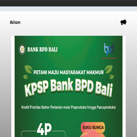
Iklan