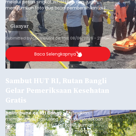
melalui pesan singkat WhatsApp dan juga
mengirimkan foto dua botol pembersih lantai ke
istrinya.
Gianyar
Submitted by
contributor
on
Thu, 08/06/2026 - 21:06
Baca Selengkapnya
Sambut HUT RI, Rutan Bangli
Gelar Pemeriksaan Kesehatan
Gratis
balitribune.co.id I Bangli -
Serangkian
memperingati hari ulang tahun Kemerdekaan
Republik Indonesia ( HUT RI) ke-81, Rumah
Tahanan Negara Kelas II B Bangli menggelar