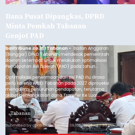
Dana Pusat Dipangkas, DPRD
Minta Pemkab Tabanan
Genjot PAD
balitribune.co.id I Tabanan -
Badan Anggaran
(Banggar) DPRD Tabanan mendesak pemerintah
daerah setempat untuk melakukan optimalisasi
Pendapatan Asli Daerah (PAD) pada tahun
anggaran 2027.
Optimalisasi penerimaan dari sisi PAD itu dirasa
perlu karena APBD Tabanan pada 2027 diproyeksi
mengalami penurunan pendapatan, terutama
akibat pemangkasan dana Transfer Ke Luar
Daerah (TKD) dari pemerintah pusat.
Tabanan
Submitted by
contributor
on
Thu, 08/06/2026 - 20:33