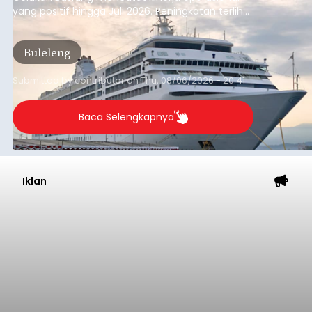
yang positif hingga Juli 2026. Peningkatan terlihat
dari arus kapal yang mencapai 1,48 juta Gross
Tonnage (GT), atau tumbuh 12,4 persen
Buleleng
dibandingkan periode yang sama tahun lalu
yang tercatat sebesar 1,32 juta GT.
Submitted by
contributor
on
Thu, 08/06/2026 - 20:41
Baca Selengkapnya
Iklan