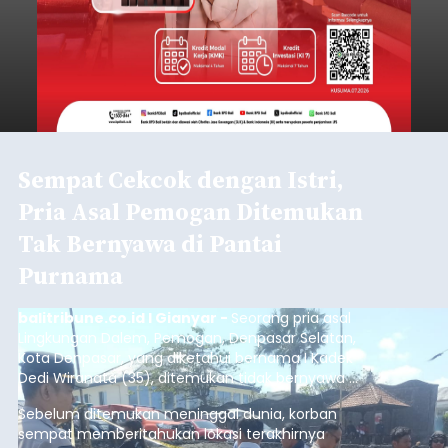
Sempat Cekcok dengan Istri,
Pria Asal Pemogan Ditemukan
Tak Bernyawa di Pantai
Purnama
balitribune.co.id I Gianyar -
Seorang pria asal
Lingkungan Dalem, Pemogan, Denpasar Selatan,
Kota Denpasar, yang diketahui bernama I Kadek
Dedi Wiranata (35), ditemukan tidak bernyawa di
pesisir Pantai Purnama, Sukawati.
Sebelum ditemukan meninggal dunia, korban
sempat memberitahukan lokasi terakhirnya