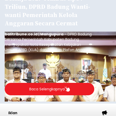
Triliun, DPRD Badung Wanti-
wanti Pemerintah Kelola
Anggaran Secara Cermat
balitribune.co.id | Mangupura
- DPRD Badung
bersama Pemerintah Kabupaten Badung
menyepakati Nota Kesepakatan Kebijakan
Umum APBD (KUA) dan Prioritas Plafon Anggaran
Sementara (PPAS) Tahun Anggaran 2027 dalam
rapat paripurna yang digelar di Gedung DPRD
Badung
Badung, Kamis (6/8/2026).
Submitted by
contributor
on
Thu, 08/06/2026 - 20:27
Baca Selengkapnya
Iklan