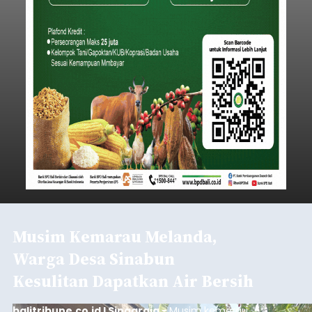
Musim Kemarau Melanda,
Warga Desa Sinabun
Kesulitan Dapatkan Air Bersih
balitribune.co.id I Singaraja -
Musim kemarau