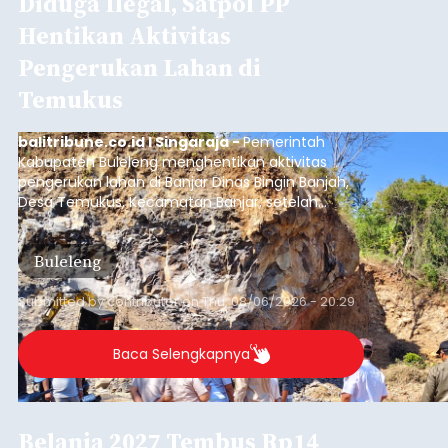
Diduga Ilegal, Satpol PP
Hentikan Aktivitas
Pengerukan Lahan di
Temukus
balitribune.co.id I Singaraja -
Pemerintah
Kabupaten Buleleng menghentikan aktivitas
pengerukan lahan di Banjar Dinas Bingin Banjah,
Desa Temukus, Kecamatan Banjar, setelah
ditemukan indikasi kegiatan pengambilan
material yang tidak sesuai dengan peruntukan
Buleleng
kawasan.
Submitted by
contributor
on
Thu, 08/06/2026 - 20:29
Baca Selengkapnya
Belanja 2027 Tembus Rp14