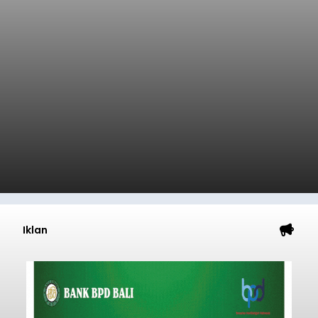
Iklan