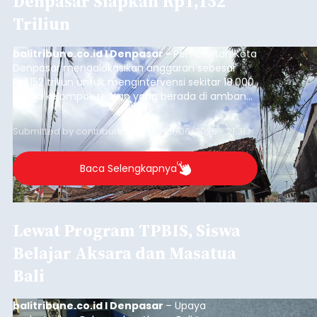
Denpasar Siapkan Rp1,152
Triliun
balitribune.co.id I Denpasar -
Pemerintah Kota
Denpasar mengalokasikan anggaran sebesar
Rp1,152 triliun untuk mengintervensi sekitar 18.000
warga kelompok rentan yang berada di ambang
garis kemiskinan. Langkah strategis ini diambil
guna menjaga masyarakat yang berada pada
Submitted by
contributor
on
Thu, 08/06/2026 - 21:31
kelompok desil 5 dan 6 tersebut agar tidak
merosot ke kategori miskin.
Baca Selengkapnya
Lewat Program TPBIS, Siswa
Belajar Aksara dan Masatua
Bali
balitribune.co.id I Denpasar
– Upaya