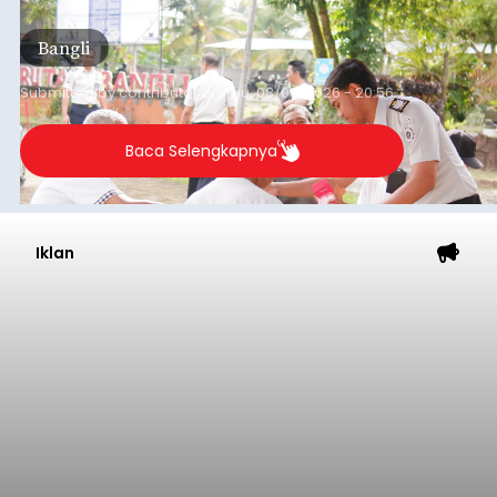
kegiatan pemeriksaan kesehatan gratis, Rabu
(6/8/2026).
Bangli
Submitted by
contributor
on
Thu, 08/06/2026 - 20:56
Baca Selengkapnya
Iklan