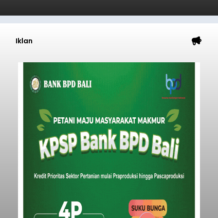
Iklan