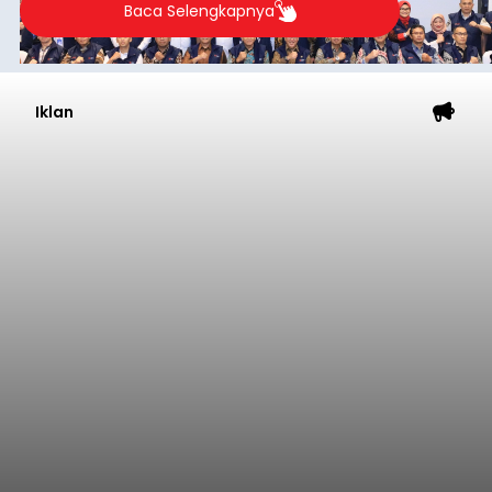
Menjawab tantangan tersebut, akademisi asal
Indonesia baru-baru ini sukses melaksanakan
program Pengabdian Kepada Masyarakat (PKM)
skala internasional di Distributed Systems
Nasional
Laboratory, Okayama University, Jepang.
Submitted by
contributor
on
Thu, 08/06/2026 - 12:20
Baca Selengkapnya
Ancaman Scam Digital
Meningkat, Satgas PASTI
Perkuat Sinergi dan
Teknologi Antipenipuan
balitribune.co.id | Jakarta
- Satuan Tugas
Pemberantasan Aktivitas Keuangan Ilegal
(Satgas PASTI) terus memperkuat upaya