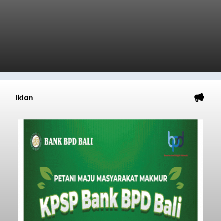
pelindungan masyarakat di tengah
meningkatnya ancaman penipuan digital yang
semakin kompleks.
Nasional
Submitted by
contributor
on
Thu, 08/06/2026 - 09:45
Baca Selengkapnya
Iklan