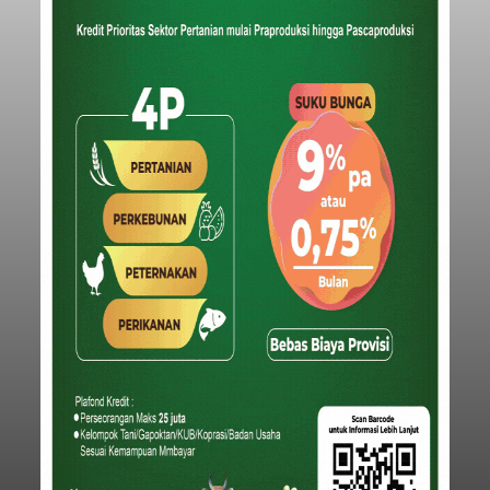
Iklan