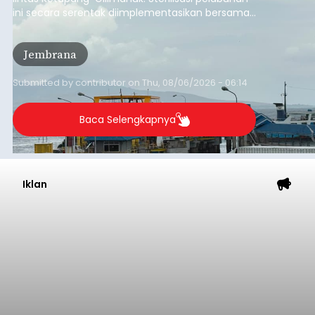
Ahli
balitribune.co.id | Tabanan
- Penyidik Polres
Tabanan terus mendalami kasus pengeroyokan
maut terhadap terduga maling ayam di Banjar
Juwuk Legi, Desa Batunya, Kecamatan Baturiti
yang terjadi beberapa waktu lalu.
Dalam perkembangannya, penyidik kepolisian
sudah memeriksa 30 orang saksi. Tidak hanya itu,
penyidik juga melibatkan ahli pidana untuk
memperkuat konstruksi hukum terhadap lima
orang tersangka yang saat ini ditahan.
Tabanan
Submitted by
contributor
on
Thu, 08/06/2026 - 06:17
Baca Selengkapnya