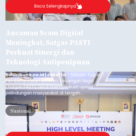
Inovasi Lintas Negara:
Akademisi INSTIKI
Kembangkan Aplikasi Belajar
Pemrograman Berbasis
Mobile di Okayama University
Jepang
balitribune.co.id | Denpasar
– Era pendidikan
digital menuntut fleksibilitas tanpa batas.