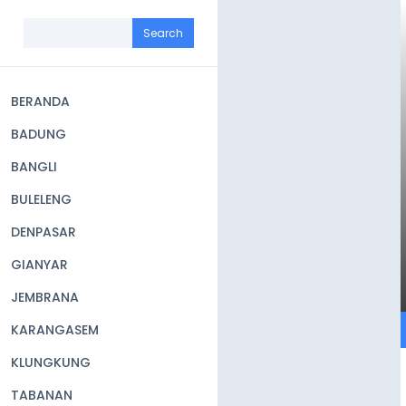
Skip
to
Search
main
content
BERANDA
Main
BADUNG
navigation
BANGLI
BULELENG
DENPASAR
GIANYAR
JEMBRANA
KARANGASEM
KLUNGKUNG
TABANAN