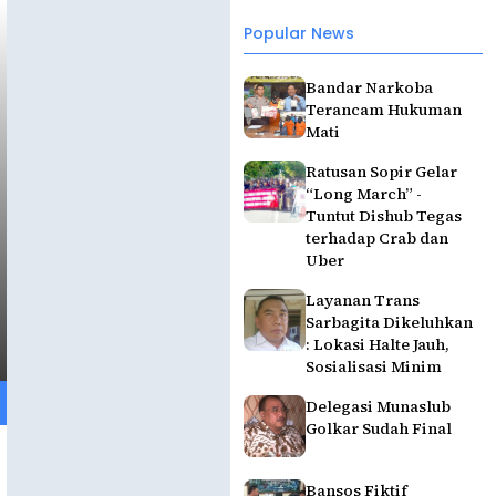
Popular News
Bandar Narkoba
Terancam Hukuman
Mati
Ratusan Sopir Gelar
“Long March” -
Tuntut Dishub Tegas
terhadap Crab dan
Uber
Layanan Trans
Sarbagita Dikeluhkan
: Lokasi Halte Jauh,
Sosialisasi Minim
Delegasi Munaslub
Golkar Sudah Final
Bansos Fiktif