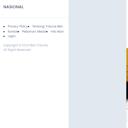
NASIONAL
Privacy Policy
Tentang Tribune Bali
Footer
Kontak
Pedoman Media
Info Iklan
Login
Copyright © 2024 Bali Tribune,
All Right Reserved.