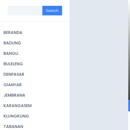
Skip
to
Search
main
content
BERANDA
Main
BADUNG
navigation
BANGLI
BULELENG
DENPASAR
GIANYAR
JEMBRANA
KARANGASEM
KLUNGKUNG
TABANAN