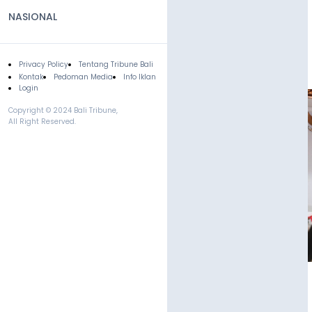
NASIONAL
Privacy Policy
Tentang Tribune Bali
Footer
Kontak
Pedoman Media
Info Iklan
Login
Copyright © 2024 Bali Tribune,
All Right Reserved.