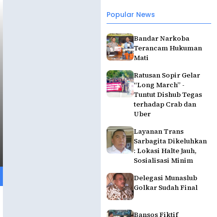
Popular News
Bandar Narkoba
Terancam Hukuman
Mati
Ratusan Sopir Gelar
“Long March” -
Tuntut Dishub Tegas
terhadap Crab dan
Uber
Layanan Trans
Sarbagita Dikeluhkan
: Lokasi Halte Jauh,
Sosialisasi Minim
Delegasi Munaslub
Golkar Sudah Final
Bansos Fiktif