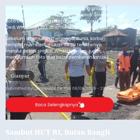
balitribune.co.id I Gianyar -
Seorang pria asal
Lingkungan Dalem, Pemogan, Denpasar Selatan,
Kota Denpasar, yang diketahui bernama I Kadek
Dedi Wiranata (35), ditemukan tidak bernyawa di
pesisir Pantai Purnama, Sukawati.
Sebelum ditemukan meninggal dunia, korban
sempat memberitahukan lokasi terakhirnya
melalui pesan singkat WhatsApp dan juga
mengirimkan foto dua botol pembersih lantai ke
istrinya.
Gianyar
Submitted by
contributor
on
Thu, 08/06/2026 - 21:06
Baca Selengkapnya
Sambut HUT RI, Rutan Bangli