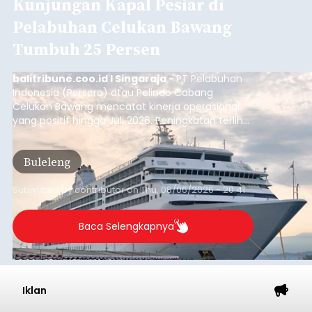
Kunjungan Kapal Pesiar di
Pelabuhan Celukan Bawang
Tumbuh 25 Persen
balitribune.coo.id I Singaraja -
PT Pelabuhan
Indonesia (Persero) atau Pelindo Cabang
Celukan Bawang mencatat kinerja operasional
yang positif hingga Juli 2026. Peningkatan terlihat
dari arus kapal yang mencapai 1,48 juta Gross
Tonnage (GT), atau tumbuh 12,4 persen
Buleleng
dibandingkan periode yang sama tahun lalu
yang tercatat sebesar 1,32 juta GT.
Submitted by
contributor
on
Thu, 08/06/2026 - 20:41
Baca Selengkapnya
Iklan