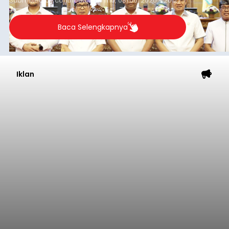
Submitted by
contributor
on
Thu, 08/06/2026 - 20:27
Baca Selengkapnya
Iklan