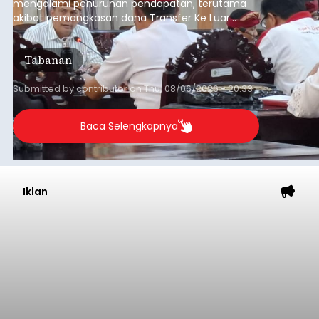
mengalami penurunan pendapatan, terutama
akibat pemangkasan dana Transfer Ke Luar
Daerah (TKD) dari pemerintah pusat.
Tabanan
Submitted by
contributor
on
Thu, 08/06/2026 - 20:33
Baca Selengkapnya
Iklan