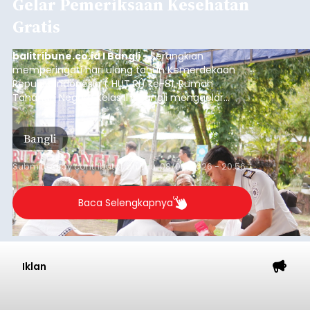
Gelar Pemeriksaan Kesehatan
Gratis
balitribune.co.id I Bangli -
Serangkian
memperingati hari ulang tahun Kemerdekaan
Republik Indonesia ( HUT RI) ke-81, Rumah
Tahanan Negara Kelas II B Bangli menggelar
kegiatan pemeriksaan kesehatan gratis, Rabu
(6/8/2026).
Bangli
Submitted by
contributor
on
Thu, 08/06/2026 - 20:56
Baca Selengkapnya
Iklan