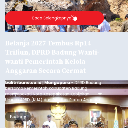
Submitted by
contributor
on
Thu, 08/06/2026 - 20:29
Baca Selengkapnya
Belanja 2027 Tembus Rp14
Triliun, DPRD Badung Wanti-
wanti Pemerintah Kelola
Anggaran Secara Cermat
balitribune.co.id | Mangupura
- DPRD Badung
bersama Pemerintah Kabupaten Badung
menyepakati Nota Kesepakatan Kebijakan
Umum APBD (KUA) dan Prioritas Plafon Anggaran
Sementara (PPAS) Tahun Anggaran 2027 dalam
rapat paripurna yang digelar di Gedung DPRD
Badung
Badung, Kamis (6/8/2026).