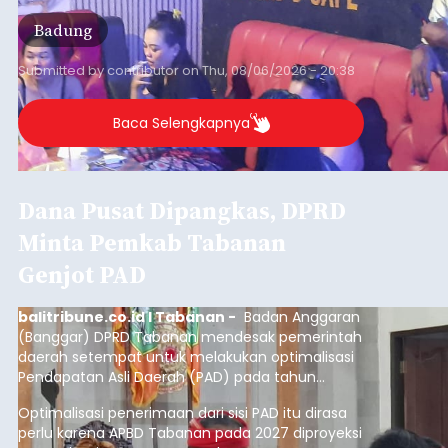
Badung
Submitted by
contributor
on
Thu, 08/06/2026 - 20:38
Baca Selengkapnya
Dana Pusat Dipangkas, DPRD
Minta Pemkab Tabanan
Genjot PAD
balitribune.co.id I Tabanan -
Badan Anggaran
(Banggar) DPRD Tabanan mendesak pemerintah
daerah setempat untuk melakukan optimalisasi
Pendapatan Asli Daerah (PAD) pada tahun
anggaran 2027.
Optimalisasi penerimaan dari sisi PAD itu dirasa
perlu karena APBD Tabanan pada 2027 diproyeksi