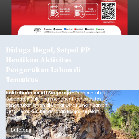
Diduga Ilegal, Satpol PP
Hentikan Aktivitas
Pengerukan Lahan di
Temukus
balitribune.co.id I Singaraja -
Pemerintah
Kabupaten Buleleng menghentikan aktivitas
pengerukan lahan di Banjar Dinas Bingin Banjah,
Desa Temukus, Kecamatan Banjar, setelah
ditemukan indikasi kegiatan pengambilan
material yang tidak sesuai dengan peruntukan
Buleleng
kawasan.