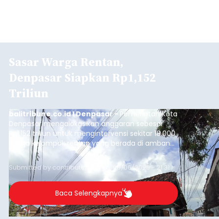
Sasar Warga Rentan,
Denpasar Siapkan Rp1,152
Triliun
balitribune.co.id I Denpasar -
Pemerintah Kota
Denpasar mengalokasikan anggaran sebesar
Rp1,152 triliun untuk mengintervensi sekitar 18.000
warga kelompok rentan yang berada di ambang
garis kemiskinan. Langkah strategis ini diambil
guna menjaga masyarakat yang berada pada
Submitted by
contributor
on
Thu, 08/06/2026 - 21:31
kelompok desil 5 dan 6 tersebut agar tidak
merosot ke kategori miskin.
Baca Selengkapnya