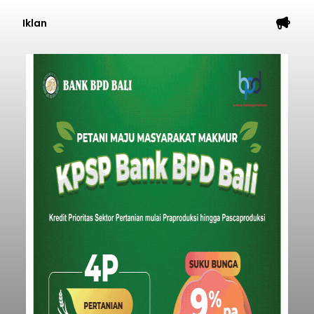
Iklan