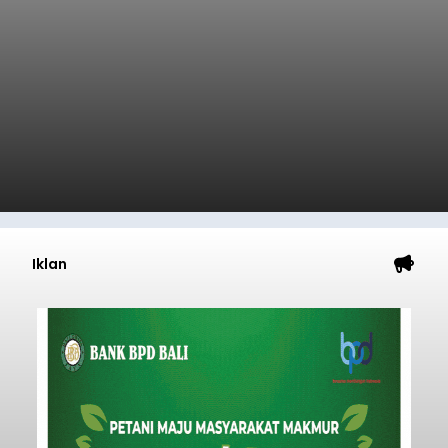
Iklan