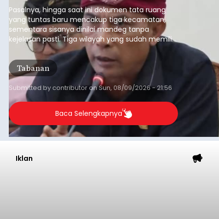
pelaksanaan RTRW.
Pasalnya, hingga saat ini dokumen tata ruang
yang tuntas baru mencakup tiga kecamatan,
sementara sisanya dinilai mandeg tanpa
kejelasan pasti. Tiga wilayah yang sudah memiliki
RDTR tersebut meliputi Kecamatan Kediri,
Tabanan, dan Selemadeg Barat.
Tabanan
Submitted by
contributor
on
Sun, 08/09/2026 - 21:56
Baca Selengkapnya
Iklan