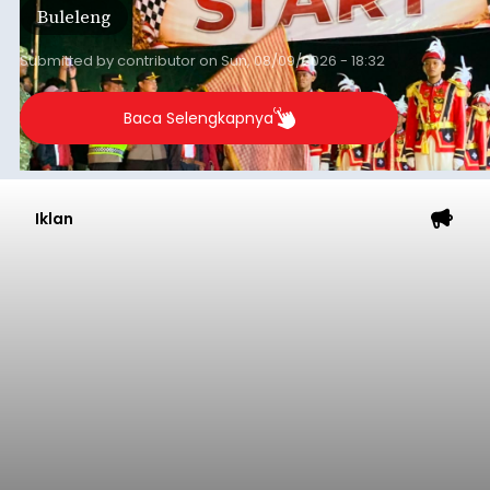
Buleleng
Desa Celukan Bawang, Sabtu (8/8/2026) malam.
Submitted by
contributor
on
Sun, 08/09/2026 - 18:32
Baca Selengkapnya
Iklan