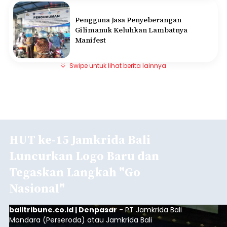
Pengguna Jasa Penyeberangan
Gilimanuk Keluhkan Lambatnya
Manifest
Swipe untuk lihat berita lainnya
HUT ke-15 Jamkrida Bali
Luncurkan Logo Baru dan
Tegaskan Langkah "Go
Nasional"
balitribune.co.id | Denpasar
- PT Jamkrida Bali
Mandara (Perseroda) atau Jamkrida Bali