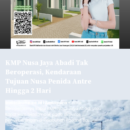
KMP Nusa Jaya Abadi Tak
Beroperasi, Kendaraan
Tujuan Nusa Penida Antre
Hingga 2 Hari
balitribune.co.id I Amlapura -
Tidak
beroperasinya kapal KMP. Nusa Jaya Abadi atau
Kapal Roro berdampak pada aktivitas
penyeberangan di Pelabuhan Padang Bai,
Karangasem. Puluhan kendaraan truk, Pick Up