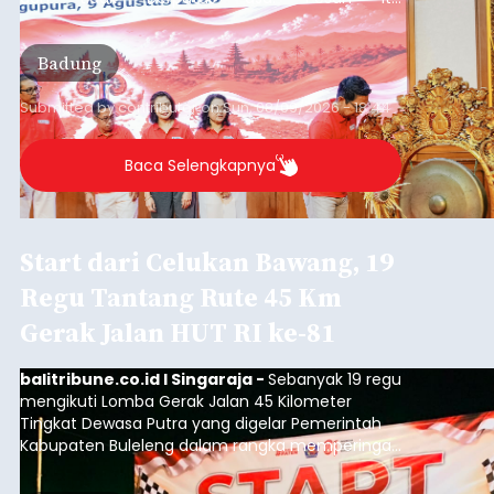
disampaikannya saat menghadiri Sarasehan
Pejuang Dialisis yang digelar RSD Mangusada di
Badung
Ruang Kertha Gosana, Puspem Badung, Minggu
(9/8/2026).
Submitted by
contributor
on
Sun, 08/09/2026 - 18:44
Baca Selengkapnya
Start dari Celukan Bawang, 19
Regu Tantang Rute 45 Km
Gerak Jalan HUT RI ke-81
balitribune.co.id I Singaraja -
Sebanyak 19 regu
mengikuti Lomba Gerak Jalan 45 Kilometer
Tingkat Dewasa Putra yang digelar Pemerintah
Kabupaten Buleleng dalam rangka memperingati
HUT ke-81 Kemerdekaan Republik Indonesia.
Lomba resmi dimulai dari Lapangan Sepak Bola