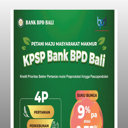
Saksi dan Minta Keterangan
Ahli
balitribune.co.id | Tabanan
- Penyidik Polres
Tabanan terus mendalami kasus pengeroyokan
maut terhadap terduga maling ayam di Banjar
Juwuk Legi, Desa Batunya, Kecamatan Baturiti
yang terjadi beberapa waktu lalu.
Dalam perkembangannya, penyidik kepolisian
sudah memeriksa 30 orang saksi. Tidak hanya itu,
penyidik juga melibatkan ahli pidana untuk
memperkuat konstruksi hukum terhadap lima
orang tersangka yang saat ini ditahan.
Tabanan
Submitted by
contributor
on
Thu, 08/06/2026 - 06:17
Baca Selengkapnya