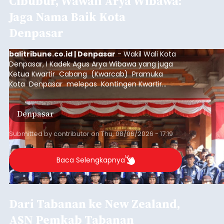
Cibubur, Wawali Arya Wibawa:
Jaga Nama Baik Kota
Denpasar
balitribune.co.id | Denpasar
- Wakil Wali Kota
Denpasar, I Kadek Agus Arya Wibawa yang juga
Ketua Kwartir Cabang (Kwarcab) Pramuka
Kota Denpasar melepas Kontingen Kwartir
Cabang Gerakan Pramuka Denpasar yang akan
mengikuti Jambore Nasional Pramuka ke-12
Denpasar
Tahun 2026 di Bumi Perkemahan Cibubur,
Jakarta Timur.
Submitted by
contributor
on
Thu, 08/06/2026 - 17:19
Baca Selengkapnya
Dari Tabanan ke New Zealand,
ASN Pemkab Tabanan