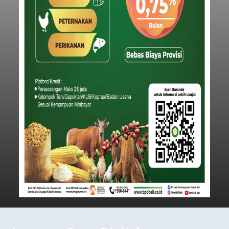
Iklan