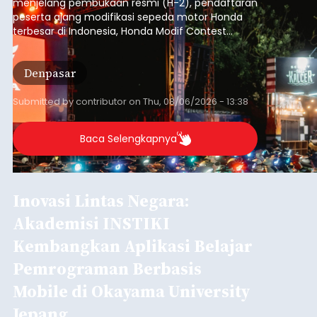
Nasional
Laboratory, Okayama University, Jepang.
Submitted by
contributor
on
Thu, 08/06/2026 - 12:20
Baca Selengkapnya
Iklan