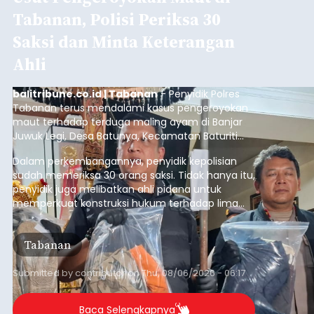
Jembrana
Lembar pada Rabu (5/8/2026).
Submitted by
contributor
on
Thu, 08/06/2026 - 06:14
Baca Selengkapnya
Mekanisme Menabung
Membantu Peserta JKN
Menyiapkan Dana Iuran
balitribune.co.id | Denpasar
- Tidak sedikit
peserta Jaminan Kesehatan Nasional (JKN) yang
memiliki kemauan membayar iuran, namun
mengalami kendala menyiapkan dana secara
penuh saat jatuh tempo pembayaran iuran.
Kondisi ini terutama dialami oleh peserta
Denpasar
segmen Pekerja Bukan Penerima Upah (PBPU)
yang memiliki penghasilan tidak tetap.