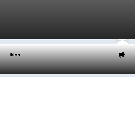
Iklan
Ketua DPRD Badung Hadiri
Nyekah Massal Desa Adat
Tuban, Tegaskan Komitmen
Lestarikan Adat dan Budaya