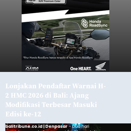
Baca Selengkapnya
Inovasi Lintas Negara:
Akademisi INSTIKI
Kembangkan Aplikasi Belajar
Pemrograman Berbasis
Mobile di Okayama University
Jepang
balitribune.co.id | Denpasar
– Era pendidikan
digital menuntut fleksibilitas tanpa batas.
Menjawab tantangan tersebut, akademisi asal
Indonesia baru-baru ini sukses melaksanakan
program Pengabdian Kepada Masyarakat (PKM)
skala internasional di Distributed Systems