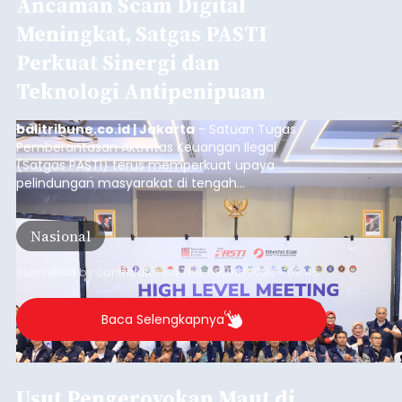
Iklan
Mulai Diterapkan, Pelabuhan
Ketapang dan Gilimanuk
Resmi Disterilisasi
balitribune.co.id | Negara
- Sterilisasi kini telah
diterapkan secara penuh pada pelabuhan di
lintas Ketapang-Gilimanuk. Sterilisasi pelabuhan
ini secara serentak diimplementasikan bersama
empat pelabuhan utama lainnya, yakni
Pelabuhan Merak, Bakauheni, Kayangan, dan