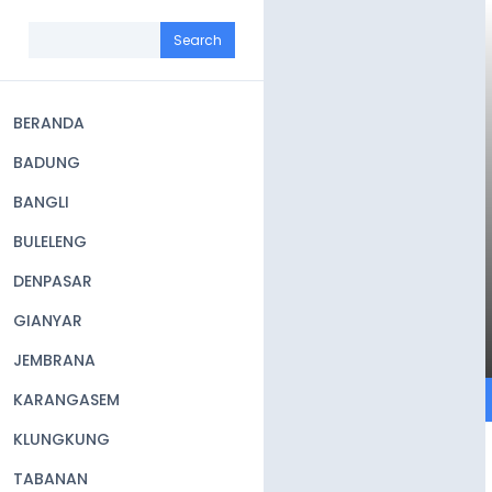
Skip
to
Search
main
content
BERANDA
Main
BADUNG
navigation
BANGLI
BULELENG
DENPASAR
GIANYAR
JEMBRANA
KARANGASEM
KLUNGKUNG
TABANAN