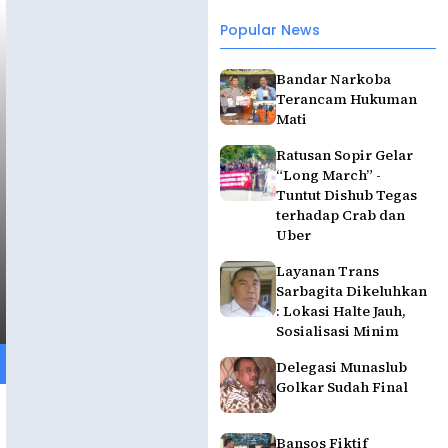
Popular News
Bandar Narkoba
Terancam Hukuman
Mati
Ratusan Sopir Gelar
“Long March” -
Tuntut Dishub Tegas
terhadap Crab dan
Uber
Layanan Trans
Sarbagita Dikeluhkan
: Lokasi Halte Jauh,
Sosialisasi Minim
Delegasi Munaslub
Golkar Sudah Final
Bansos Fiktif