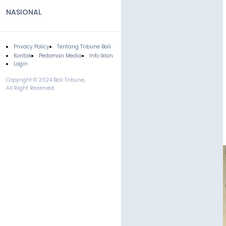
NASIONAL
Privacy Policy
Tentang Tribune Bali
Footer
Kontak
Pedoman Media
Info Iklan
Login
Copyright © 2024 Bali Tribune,
All Right Reserved.