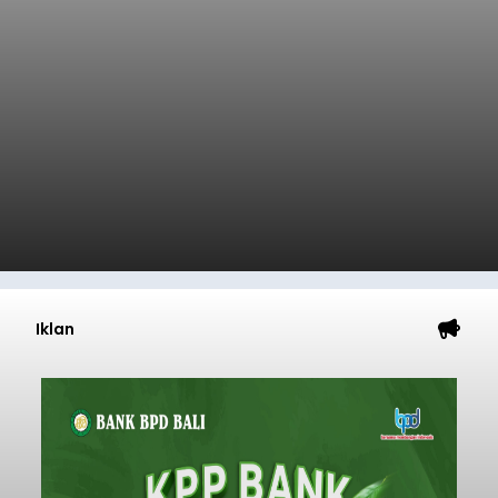
Iklan