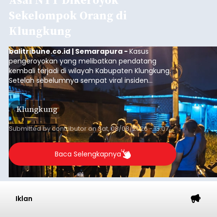
Sekelompok Orang di
Klungkung
balitribune.co.id | Semarapura -
Kasus
pengeroyokan yang melibatkan pendatang
kembali terjadi di wilayah Kabupaten Klungkung.
Setelah sebelumnya sempat viral insiden
keributan di barat Pasar Galiran, peristiwa serupa
kini menimpa seorang pemuda asal Kabupaten
Klungkung
Sumba Barat Daya (SBD), Nusa Tenggara Timur
(NTT).
Submitted by
contributor
on
Sat, 08/08/2026 - 13:07
Baca Selengkapnya
Iklan