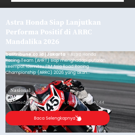
Astra Honda Siap Lanjutkan
Performa Positif di ARRC
Mandalika 2026
balitribune.co.id | Jakarta
– Astra Honda
Racing Team (AHRT) siap menghadapi putaran
keempat Idemitsu FIM Asia Road Racing
Championship (ARRC) 2026 yang akan
berlangsung di Pertamina Mandalika
International Circuit, Lombok, Nusa Tenggara
Nasional
Barat, pada 7–9 Agustus 2026.
Submitted by
contributor
on
Fri, 08/07/2026 - 07:44
Baca Selengkapnya