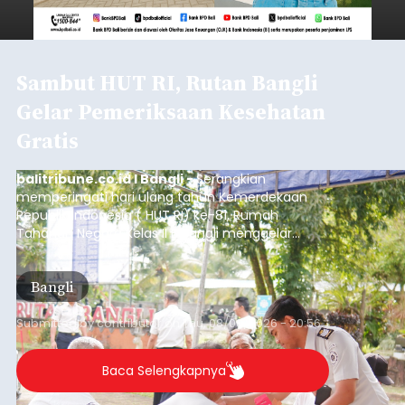
Sambut HUT RI, Rutan Bangli
Gelar Pemeriksaan Kesehatan
Gratis
balitribune.co.id I Bangli -
Serangkian
memperingati hari ulang tahun Kemerdekaan
Republik Indonesia ( HUT RI) ke-81, Rumah
Tahanan Negara Kelas II B Bangli menggelar
kegiatan pemeriksaan kesehatan gratis, Rabu
(6/8/2026).
Bangli
Submitted by
contributor
on
Thu, 08/06/2026 - 20:56
Baca Selengkapnya