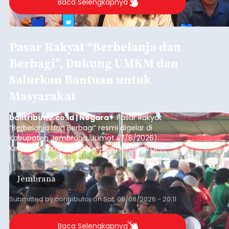
Baca Selengkapnya
Pasar Rakyat “Berbelanja dan
Berbagi”, Dukung UMKM dan
Salurkan Bantuan untuk
Masyarakat
balitribune.co.id | Negara
- Pasar Rakyat
“Berbelanja dan Berbagi” resmi digelar di
Kabupaten Jembrana, Jumat (7/8/2026).
Kegiatan yang digelar Gedung Kesenian Ir.
Soekarno ini memadukan pemberdayaan
ekonomi masyarakat dengan aksi sosial tersebut
Jembrana
mendapat antusiasme tinggi dan mencatat nilai
transaksi mencapai Rp672.733.200.
Submitted by
contributor
on
Sat, 08/08/2026 - 20:11
Baca Selengkapnya