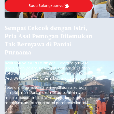
2026.
Baca Selengkapnya
Sempat Cekcok dengan Istri,
Pria Asal Pemogan Ditemukan
Tak Bernyawa di Pantai
Purnama
balitribune.co.id I Gianyar -
Seorang pria asal
Lingkungan Dalem, Pemogan, Denpasar Selatan,
Kota Denpasar, yang diketahui bernama I Kadek
Dedi Wiranata (35), ditemukan tidak bernyawa di
pesisir Pantai Purnama, Sukawati.
Sebelum ditemukan meninggal dunia, korban
sempat memberitahukan lokasi terakhirnya
melalui pesan singkat WhatsApp dan juga
mengirimkan foto dua botol pembersih lantai ke
istrinya.