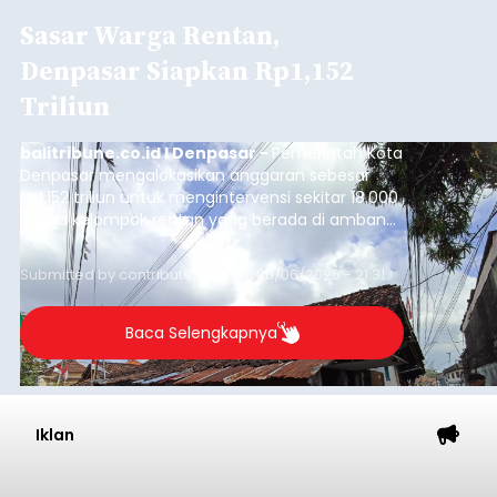
Sasar Warga Rentan,
Denpasar Siapkan Rp1,152
Triliun
balitribune.co.id I Denpasar -
Pemerintah Kota
Denpasar mengalokasikan anggaran sebesar
Rp1,152 triliun untuk mengintervensi sekitar 18.000
warga kelompok rentan yang berada di ambang
garis kemiskinan. Langkah strategis ini diambil
guna menjaga masyarakat yang berada pada
Submitted by
contributor
on
Thu, 08/06/2026 - 21:31
kelompok desil 5 dan 6 tersebut agar tidak
merosot ke kategori miskin.
Baca Selengkapnya
Iklan