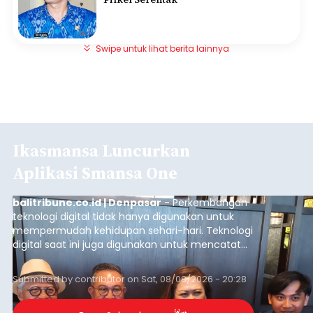
Swipe untuk lihat berita lainnya
Ikasmansa Luncurkan
Aplikasi Smansa One
balitribune.co.id | Denpasar
- Perkembangan
teknologi digital tidak hanya digunakan untuk
mempermudah kehidupan sehari-hari. Teknologi
digital saat ini juga digunakan untuk mencatat
dan mengelola data base alumni dari suatu
sekolah, salah satunya adalah alumni SMA 1
Submitted by
contributor
on
Sat, 08/08/2026 - 20:28
Denpasar.