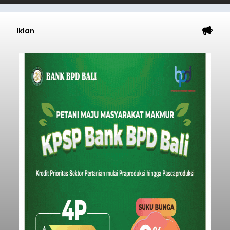
Iklan