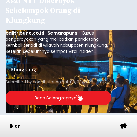
Asal NTT Dikeroyok
Sekelompok Orang di
Klungkung
balitribune.co.id | Semarapura -
Kasus
pengeroyokan yang melibatkan pendatang
kembali terjadi di wilayah Kabupaten Klungkung.
Setelah sebelumnya sempat viral insiden
keributan di barat Pasar Galiran, peristiwa serupa
kini menimpa seorang pemuda asal Kabupaten
Klungkung
Sumba Barat Daya (SBD), Nusa Tenggara Timur
(NTT).
Submitted by
contributor
on
Sat, 08/08/2026 - 13:07
Baca Selengkapnya
Iklan