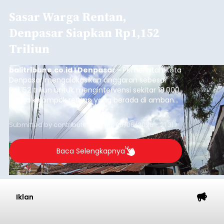
Sasar Warga Rentan,
Denpasar Siapkan Rp1,152
Triliun
balitribune.co.id I Denpasar -
Pemerintah Kota
Denpasar mengalokasikan anggaran sebesar
Rp1,152 triliun untuk mengintervensi sekitar 18.000
warga kelompok rentan yang berada di ambang
garis kemiskinan. Langkah strategis ini diambil
guna menjaga masyarakat yang berada pada
Submitted by
contributor
on
Thu, 08/06/2026 - 21:31
kelompok desil 5 dan 6 tersebut agar tidak
merosot ke kategori miskin.
Baca Selengkapnya
Iklan