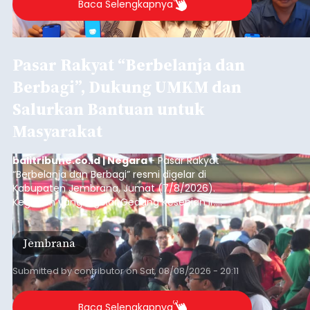
Baca Selengkapnya
Pasar Rakyat “Berbelanja dan
Berbagi”, Dukung UMKM dan
Salurkan Bantuan untuk
Masyarakat
balitribune.co.id | Negara
- Pasar Rakyat
“Berbelanja dan Berbagi” resmi digelar di
Kabupaten Jembrana, Jumat (7/8/2026).
Kegiatan yang digelar Gedung Kesenian Ir.
Soekarno ini memadukan pemberdayaan
ekonomi masyarakat dengan aksi sosial tersebut
Jembrana
mendapat antusiasme tinggi dan mencatat nilai
transaksi mencapai Rp672.733.200.
Submitted by
contributor
on
Sat, 08/08/2026 - 20:11
Baca Selengkapnya