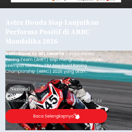
Astra Honda Siap Lanjutkan
Performa Positif di ARRC
Mandalika 2026
balitribune.co.id | Jakarta
– Astra Honda
Racing Team (AHRT) siap menghadapi putaran
keempat Idemitsu FIM Asia Road Racing
Championship (ARRC) 2026 yang akan
berlangsung di Pertamina Mandalika
International Circuit, Lombok, Nusa Tenggara
Nasional
Barat, pada 7–9 Agustus 2026.
Submitted by
contributor
on
Fri, 08/07/2026 - 07:44
Baca Selengkapnya