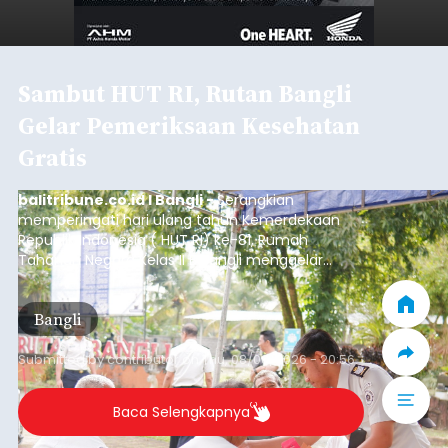
Sambut HUT RI, Rutan Bangli
Gelar Pemeriksaan Kesehatan
Gratis
balitribune.co.id I Bangli -
Serangkian
memperingati hari ulang tahun Kemerdekaan
Republik Indonesia ( HUT RI) ke-81, Rumah
Tahanan Negara Kelas II B Bangli menggelar
kegiatan pemeriksaan kesehatan gratis, Rabu
(6/8/2026).
Bangli
Submitted by
contributor
on
Thu, 08/06/2026 - 20:56
Baca Selengkapnya