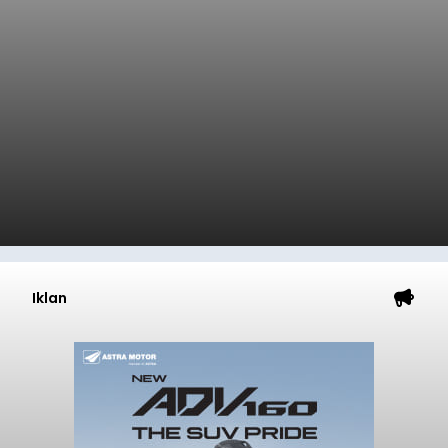
Iklan