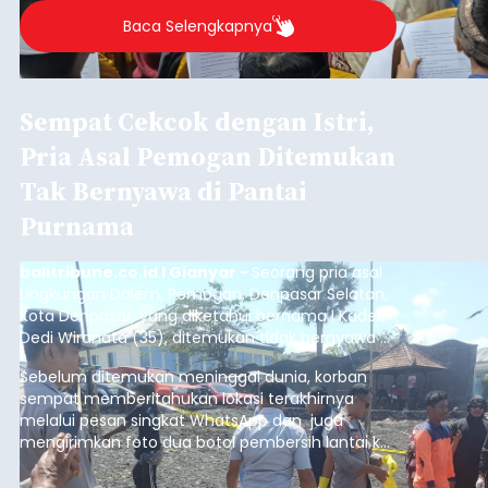
2026.
Baca Selengkapnya
Sempat Cekcok dengan Istri,
Pria Asal Pemogan Ditemukan
Tak Bernyawa di Pantai
Purnama
balitribune.co.id I Gianyar -
Seorang pria asal
Lingkungan Dalem, Pemogan, Denpasar Selatan,
Kota Denpasar, yang diketahui bernama I Kadek
Dedi Wiranata (35), ditemukan tidak bernyawa di
pesisir Pantai Purnama, Sukawati.
Sebelum ditemukan meninggal dunia, korban
sempat memberitahukan lokasi terakhirnya
melalui pesan singkat WhatsApp dan juga
mengirimkan foto dua botol pembersih lantai ke
istrinya.