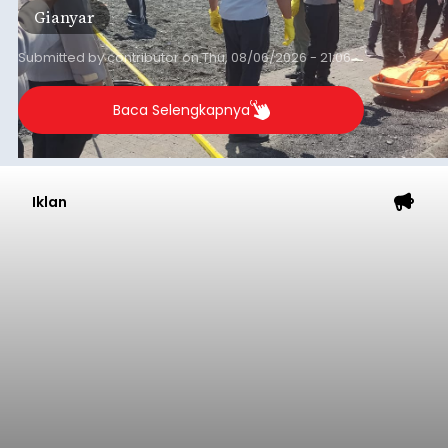
Gianyar
Submitted by
contributor
on
Thu, 08/06/2026 - 21:06
Baca Selengkapnya
Iklan