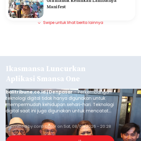
Gilimanuk Keluhkan Lambatnya
Manifest
Swipe untuk lihat berita lainnya
Ikasmansa Luncurkan
Aplikasi Smansa One
balitribune.co.id | Denpasar
- Perkembangan
teknologi digital tidak hanya digunakan untuk
mempermudah kehidupan sehari-hari. Teknologi
digital saat ini juga digunakan untuk mencatat
dan mengelola data base alumni dari suatu
sekolah, salah satunya adalah alumni SMA 1
Submitted by
contributor
on
Sat, 08/08/2026 - 20:28
Denpasar.