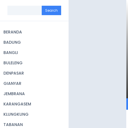
Skip
to
Search
main
content
BERANDA
Main
BADUNG
navigation
BANGLI
BULELENG
DENPASAR
GIANYAR
JEMBRANA
KARANGASEM
KLUNGKUNG
TABANAN