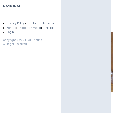
NASIONAL
Privacy Policy
Tentang Tribune Bali
Footer
Kontak
Pedoman Media
Info Iklan
Login
Copyright © 2024 Bali Tribune,
All Right Reserved.