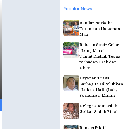
Popular News
Bandar Narkoba
Terancam Hukuman
Mati
Ratusan Sopir Gelar
“Long March” -
Tuntut Dishub Tegas
terhadap Crab dan
Uber
Layanan Trans
Sarbagita Dikeluhkan
: Lokasi Halte Jauh,
Sosialisasi Minim
Delegasi Munaslub
Golkar Sudah Final
Bansos Fiktif