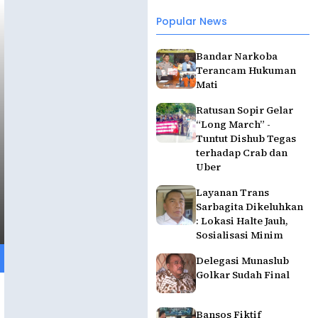
Popular News
Bandar Narkoba
Terancam Hukuman
Mati
Ratusan Sopir Gelar
“Long March” -
Tuntut Dishub Tegas
terhadap Crab dan
Uber
Layanan Trans
Sarbagita Dikeluhkan
: Lokasi Halte Jauh,
Sosialisasi Minim
Delegasi Munaslub
Golkar Sudah Final
Bansos Fiktif