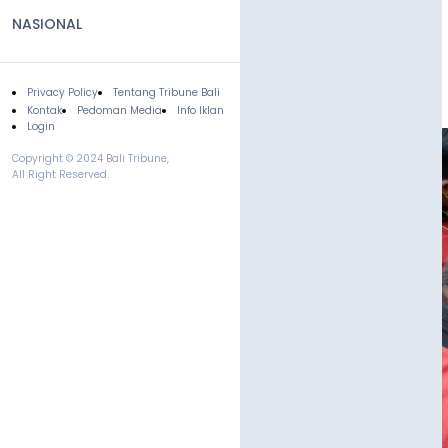
NASIONAL
Privacy Policy
Tentang Tribune Bali
Footer
Kontak
Pedoman Media
Info Iklan
Login
Copyright © 2024 Bali Tribune,
All Right Reserved.