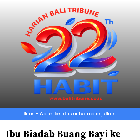
Iklan - Geser ke atas untuk melanjutkan.
Ibu Biadab Buang Bayi ke