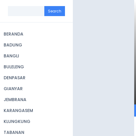
Skip
to
Search
main
content
BERANDA
Main
BADUNG
navigation
BANGLI
BULELENG
DENPASAR
GIANYAR
JEMBRANA
KARANGASEM
KLUNGKUNG
TABANAN