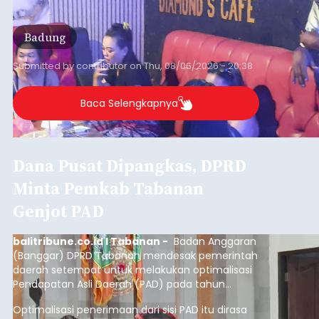
Badung
Submitted by
contributor
on
Thu, 08/06/2026 - 20:38
Baca Selengkapnya
Dana Pusat Dipangkas, DPRD
Minta Pemkab Tabanan
Genjot PAD
balitribune.co.id I Tabanan -
Badan Anggaran
(Banggar) DPRD Tabanan mendesak pemerintah
daerah setempat untuk melakukan optimalisasi
Pendapatan Asli Daerah (PAD) pada tahun
anggaran 2027.
Optimalisasi penerimaan dari sisi PAD itu dirasa