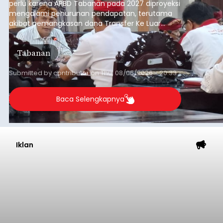
perlu karena APBD Tabanan pada 2027 diproyeksi
mengalami penurunan pendapatan, terutama
akibat pemangkasan dana Transfer Ke Luar
Daerah (TKD) dari pemerintah pusat.
Tabanan
Submitted by
contributor
on
Thu, 08/06/2026 - 20:33
Baca Selengkapnya
Iklan