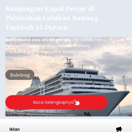
Kunjungan Kapal Pesiar di
Pelabuhan Celukan Bawang
Tumbuh 25 Persen
balitribune.coo.id I Singaraja -
PT Pelabuhan
Indonesia (Persero) atau Pelindo Cabang
Celukan Bawang mencatat kinerja operasional
yang positif hingga Juli 2026. Peningkatan terlihat
dari arus kapal yang mencapai 1,48 juta Gross
Tonnage (GT), atau tumbuh 12,4 persen
Buleleng
dibandingkan periode yang sama tahun lalu
yang tercatat sebesar 1,32 juta GT.
Submitted by
contributor
on
Thu, 08/06/2026 - 20:41
Baca Selengkapnya
Iklan