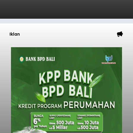
Iklan