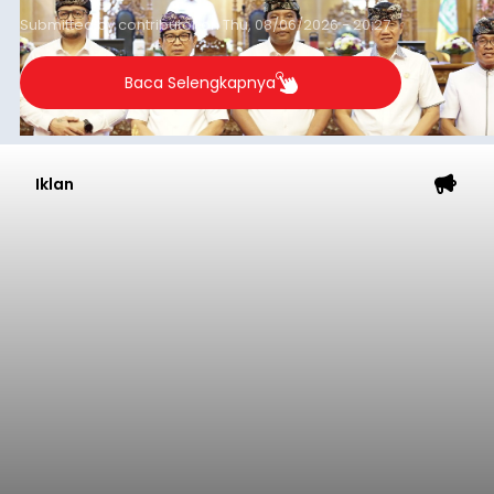
Submitted by
contributor
on
Thu, 08/06/2026 - 20:27
Baca Selengkapnya
Iklan