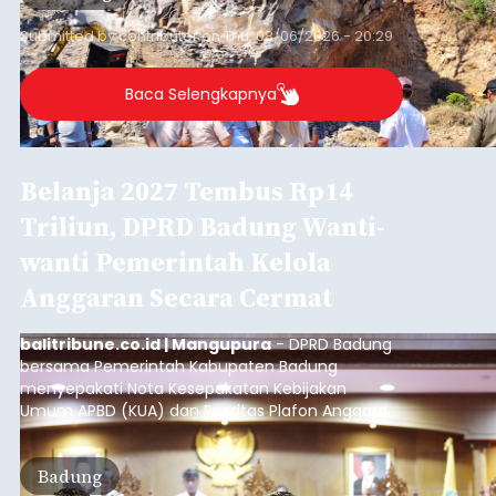
Submitted by
contributor
on
Thu, 08/06/2026 - 20:29
Baca Selengkapnya
Belanja 2027 Tembus Rp14
Triliun, DPRD Badung Wanti-
wanti Pemerintah Kelola
Anggaran Secara Cermat
balitribune.co.id | Mangupura
- DPRD Badung
bersama Pemerintah Kabupaten Badung
menyepakati Nota Kesepakatan Kebijakan
Umum APBD (KUA) dan Prioritas Plafon Anggaran
Sementara (PPAS) Tahun Anggaran 2027 dalam
rapat paripurna yang digelar di Gedung DPRD
Badung
Badung, Kamis (6/8/2026).