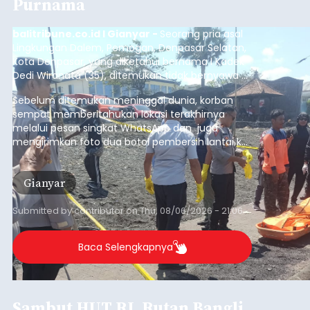
Purnama
balitribune.co.id I Gianyar -
Seorang pria asal
Lingkungan Dalem, Pemogan, Denpasar Selatan,
Kota Denpasar, yang diketahui bernama I Kadek
Dedi Wiranata (35), ditemukan tidak bernyawa di
pesisir Pantai Purnama, Sukawati.
Sebelum ditemukan meninggal dunia, korban
sempat memberitahukan lokasi terakhirnya
melalui pesan singkat WhatsApp dan juga
mengirimkan foto dua botol pembersih lantai ke
istrinya.
Gianyar
Submitted by
contributor
on
Thu, 08/06/2026 - 21:06
Baca Selengkapnya
Sambut HUT RI, Rutan Bangli