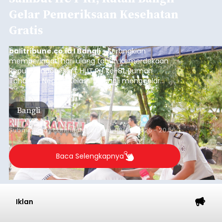
Gelar Pemeriksaan Kesehatan
Gratis
balitribune.co.id I Bangli -
Serangkian
memperingati hari ulang tahun Kemerdekaan
Republik Indonesia ( HUT RI) ke-81, Rumah
Tahanan Negara Kelas II B Bangli menggelar
kegiatan pemeriksaan kesehatan gratis, Rabu
(6/8/2026).
Bangli
Submitted by
contributor
on
Thu, 08/06/2026 - 20:56
Baca Selengkapnya
Iklan