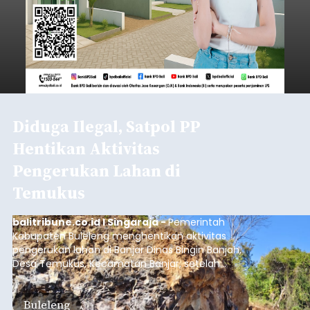
Diduga Ilegal, Satpol PP
Hentikan Aktivitas
Pengerukan Lahan di
Temukus
balitribune.co.id I Singaraja -
Pemerintah
Kabupaten Buleleng menghentikan aktivitas
pengerukan lahan di Banjar Dinas Bingin Banjah,
Desa Temukus, Kecamatan Banjar, setelah
ditemukan indikasi kegiatan pengambilan
material yang tidak sesuai dengan peruntukan
Buleleng
kawasan.