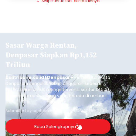
Swipe untuk lihat berita lainnya
Sasar Warga Rentan,
Denpasar Siapkan Rp1,152
Triliun
balitribune.co.id I Denpasar -
Pemerintah Kota
Denpasar mengalokasikan anggaran sebesar
Rp1,152 triliun untuk mengintervensi sekitar 18.000
warga kelompok rentan yang berada di ambang
garis kemiskinan. Langkah strategis ini diambil
guna menjaga masyarakat yang berada pada
Submitted by
contributor
on
Thu, 08/06/2026 - 21:31
kelompok desil 5 dan 6 tersebut agar tidak
merosot ke kategori miskin.
Baca Selengkapnya