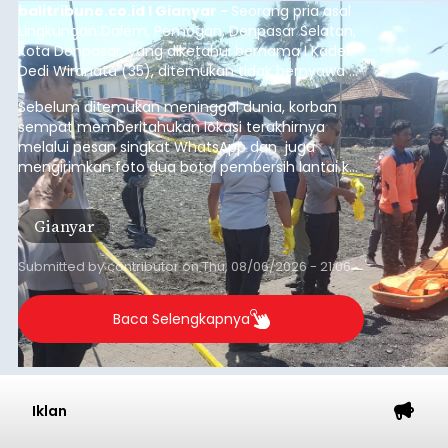
balitribune.co.id I Gianyar -
Seorang pria asal
Lingkungan Dalem, Pemogan, Denpasar Selatan,
Kota Denpasar, yang diketahui bernama I Kadek
Dedi Wiranata (35), ditemukan tidak bernyawa di
pesisir Pantai Purnama, Sukawati.
Sebelum ditemukan meninggal dunia, korban
sempat memberitahukan lokasi terakhirnya
melalui pesan singkat WhatsApp dan juga
mengirimkan foto dua botol pembersih lantai ke
istrinya.
Gianyar
Submitted by
contributor
on
Thu, 08/06/2026 - 21:06
Baca Selengkapnya
Iklan