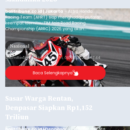
balitribune.co.id | Jakarta
– Astra Honda
Racing Team (AHRT) siap menghadapi putaran
keempat Idemitsu FIM Asia Road Racing
Championship (ARRC) 2026 yang akan
berlangsung di Pertamina Mandalika
International Circuit, Lombok, Nusa Tenggara
Nasional
Barat, pada 7–9 Agustus 2026.
Submitted by
contributor
on
Fri, 08/07/2026 - 07:44
Baca Selengkapnya
Sasar Warga Rentan,
Denpasar Siapkan Rp1,152
Triliun
balitribune.co.id I Denpasar -
Pemerintah Kota