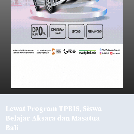
Lewat Program TPBIS, Siswa
Belajar Aksara dan Masatua
Bali