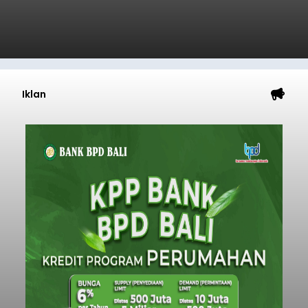
Iklan