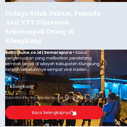
Diduga Salah Paham, Pemuda
Asal NTT Dikeroyok
Sekelompok Orang di
Klungkung
balitribune.co.id | Semarapura -
Kasus
pengeroyokan yang melibatkan pendatang
kembali terjadi di wilayah Kabupaten Klungkung.
Setelah sebelumnya sempat viral insiden
keributan di barat Pasar Galiran, peristiwa serupa
kini menimpa seorang pemuda asal Kabupaten
Klungkung
Sumba Barat Daya (SBD), Nusa Tenggara Timur
(NTT).
Submitted by
contributor
on
Sat, 08/08/2026 - 13:07
Baca Selengkapnya