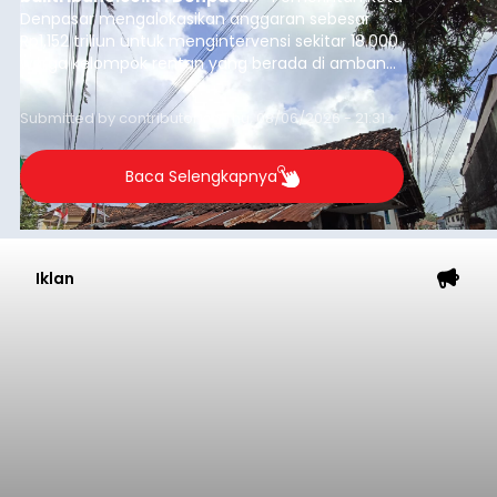
Denpasar mengalokasikan anggaran sebesar
Rp1,152 triliun untuk mengintervensi sekitar 18.000
warga kelompok rentan yang berada di ambang
garis kemiskinan. Langkah strategis ini diambil
guna menjaga masyarakat yang berada pada
Submitted by
contributor
on
Thu, 08/06/2026 - 21:31
kelompok desil 5 dan 6 tersebut agar tidak
merosot ke kategori miskin.
Baca Selengkapnya
Iklan