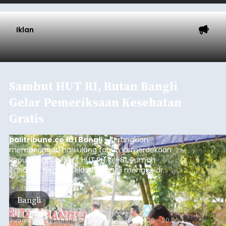
Iklan
Sambut HUT RI, Rutan Bangli
Gelar Pemeriksaan Kesehatan
Gratis
balitribune.co.id I Bangli -
Serangkian
memperingati hari ulang tahun Kemerdekaan
Republik Indonesia ( HUT RI) ke-81, Rumah
Tahanan Negara Kelas II B Bangli menggelar
kegiatan pemeriksaan kesehatan gratis, Rabu
(6/8/2026).
Bangli
Submitted by
contributor
on
Thu, 08/06/2026 - 20:56