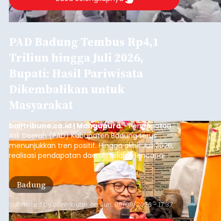
PAD Badung Tembus Rp4,1
Triliun hingga Juli 2026,
Bupati: Hasil Pariwisata
Dikembalikan untuk
Masyarakat
balitribune.co.id | Mangupura
- Pendapatan
Asli Daerah (PAD) Kabupaten Badung terus
menunjukkan tren positif. Hingga akhir Juli 2026,
realisasi pendapatan daerah telah mencapai
Rp4,1 triliun atau rata-rata sekitar Rp730 miliar
per bulan, meningkat signifikan dibandingkan
Badung
rata-rata penerimaan sebelumnya yang berkisar
Rp350 miliar hingga Rp400 miliar per bulan.
Submitted by
contributor
on
Sun, 08/09/2026 - 17:37