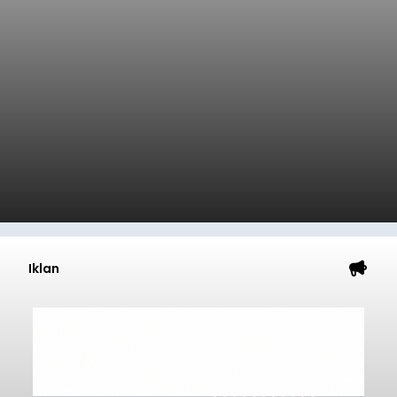
Iklan