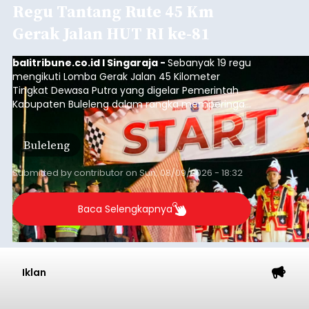
Regu Tantang Rute 45 Km
Gerak Jalan HUT RI ke-81
balitribune.co.id I Singaraja -
Sebanyak 19 regu
mengikuti Lomba Gerak Jalan 45 Kilometer
Tingkat Dewasa Putra yang digelar Pemerintah
Kabupaten Buleleng dalam rangka memperingati
HUT ke-81 Kemerdekaan Republik Indonesia.
Lomba resmi dimulai dari Lapangan Sepak Bola
Buleleng
Desa Celukan Bawang, Sabtu (8/8/2026) malam.
Submitted by
contributor
on
Sun, 08/09/2026 - 18:32
Baca Selengkapnya
Iklan