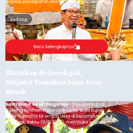
realisasi pendapatan daerah telah mencapai
Rp4,1 triliun atau rata-rata sekitar Rp730 miliar
per bulan, meningkat signifikan dibandingkan
Badung
rata-rata penerimaan sebelumnya yang berkisar
Rp350 miliar hingga Rp400 miliar per bulan.
Submitted by
contributor
on
Sun, 08/09/2026 - 18:22
Baca Selengkapnya
Blusukan di Gerokgak,
Sutjidra Temukan Jalan Desa
Rusak
balitribune.co.id I Singaraja -
Blusukan Bupati
Buleleng Nyoman Sutjidra bersama Wakil Bupati
Gede Supriatna ke empat desa di Kecamatan
Gerokgak, Sabtu (8/8/2026), membuka sejumlah
persoalan yang masih dihadapi masyarakat. Dari