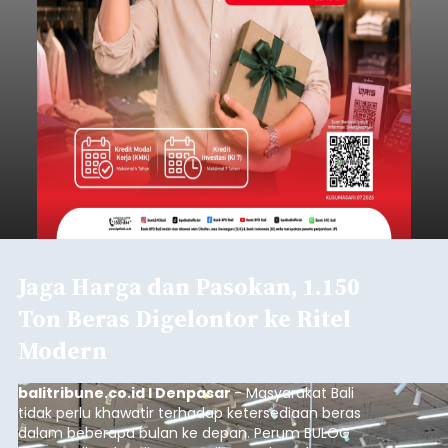
Jaga Harga dan Pasokan, 1.150
Ton Beras Digelontor ke Ritel
Modern
balitribune.co.id I Denpasar
- Masyarakat Bali
tidak perlu khawatir terhadap ketersediaan beras
dalam beberapa bulan ke depan. Perum BULOG