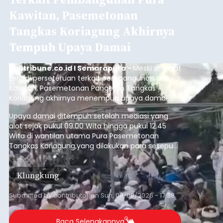
Kawitan, Pasemetonan
Tangkas Koriagung Akhirnya
Tempuh Upaya Damai
balitribune.co.id I Semarapura -
Meski sempat
terjadi perseteruan terkait pembangunan di Pura
Kawitan, Pasemetonan Pangeran Tangkas
Koriagung akhirnya menempuh upaya damai,
pada Minggu (9/8/2026).
Upaya damai ditempuh setelah mediasi yang
alot sejak pukul 09.00 Wita hingga pukul 12.45
Wita di wantilan utama Pura Pasemetonan
Tangkas Koriagung,yang dilakukan para sesepuh
kedua belah pihak yang berseberangan.
Klungkung
Submitted by
contributor
on
Sun, 08/09/2026 - 17:38
Baca Selengkapnya