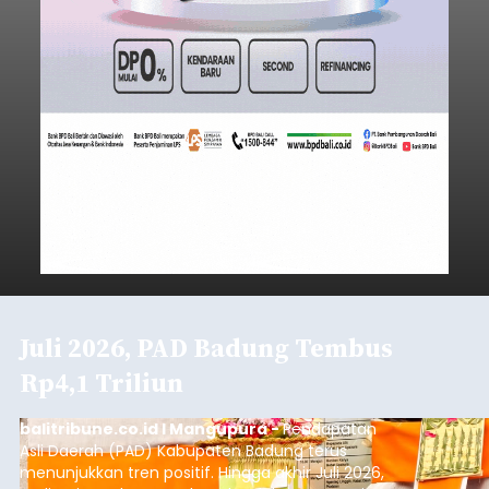
Juli 2026, PAD Badung Tembus
Rp4,1 Triliun
balitribune.co.id I Mangupura -
Pendapatan
Asli Daerah (PAD) Kabupaten Badung terus
menunjukkan tren positif. Hingga akhir Juli 2026,