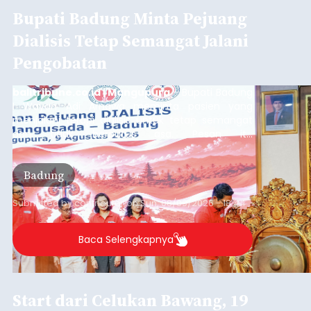
Bupati Badung Minta Pejuang
Dialisis Tetap Semangat Jalani
Pengobatan
balitribune.co.id | Mangupura
- Bupati Badung
I Wayan Adi Arnawa meminta pasien yang
menjalani terapi dialisis untuk tetap semangat
dan tidak berputus asa. Pesan itu
disampaikannya saat menghadiri Sarasehan
Pejuang Dialisis yang digelar RSD Mangusada di
Badung
Ruang Kertha Gosana, Puspem Badung, Minggu
(9/8/2026).
Submitted by
contributor
on
Sun, 08/09/2026 - 18:44
Baca Selengkapnya
Start dari Celukan Bawang, 19