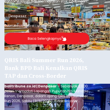
Kantor Wilayah Bali memastikan stok Cadangan
Beras Pemerintah (CBP) masih dalam kondisi
aman, bahkan diproyeksikan mampu memenuhi
Denpasar
kebutuhan masyarakat hingga sekitar 10 bulan.
Submitted by
contributor
on
Sun, 08/09/2026 - 18:27
Baca Selengkapnya
QRIS Bali Summer Run 2026,
Bank BPD Bali Kenalkan QRIS
TAP dan Cross-Border
balitribune.co.id | Denpasar
- Sebanyak 2.000
pelari memadati Lapangan Puputan Niti Mandala
Renon, Denpasar, dalam ajang QRIS Bali Summer
Run 2026, Sabtu (8/8/2026). Tidak sekadar
menjadi arena olahraga dengan kategori 5K dan