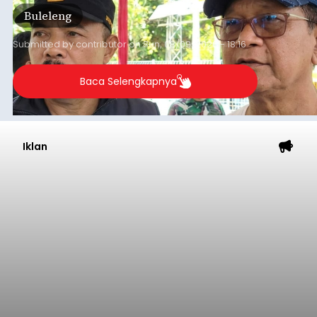
jalan desa yang rusak hingga potensi pertanian
Buleleng
yang belum optimal, semuanya menjadi
perhatian pemerintah daerah.
Submitted by
contributor
on
Sun, 08/09/2026 - 18:16
Baca Selengkapnya
Iklan