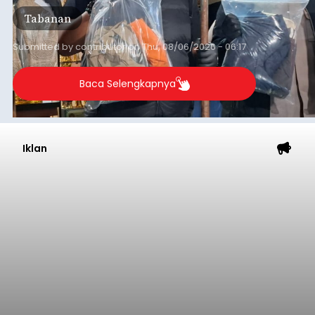
Tabanan
Submitted by
contributor
on
Thu, 08/06/2026 - 06:17
Baca Selengkapnya
Iklan