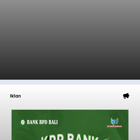
Iklan