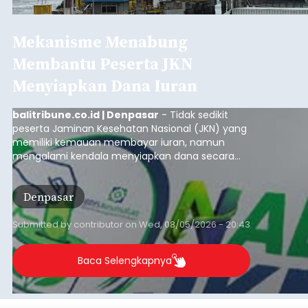
Mekanisme Menabung
Membantu Peserta JKN
Menyiapkan Dana Iuran
balitribune.co.id | Denpasar
- Tidak sedikit
peserta Jaminan Kesehatan Nasional (JKN) yang
memiliki kemauan membayar iuran, namun
mengalami kendala menyiapkan dana secara
penuh saat jatuh tempo pembayaran iuran.
Kondisi ini terutama dialami oleh peserta
Denpasar
segmen Pekerja Bukan Penerima Upah (PBPU)
yang memiliki penghasilan tidak tetap.
Submitted by
contributor
on
Wed, 08/05/2026 - 20:43
Baca Selengkapnya