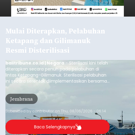
Mulai Diterapkan, Pelabuhan
Ketapang dan Gilimanuk
Resmi Disterilisasi
balitribune.co.id | Negara
- Sterilisasi kini telah
diterapkan secara penuh pada pelabuhan di
lintas Ketapang-Gilimanuk. Sterilisasi pelabuhan
ini secara serentak diimplementasikan bersama
empat pelabuhan utama lainnya, yakni
Pelabuhan Merak, Bakauheni, Kayangan, dan
Jembrana
Lembar pada Rabu (5/8/2026).
Submitted by
contributor
on
Thu, 08/06/2026 - 06:14
Baca Selengkapnya