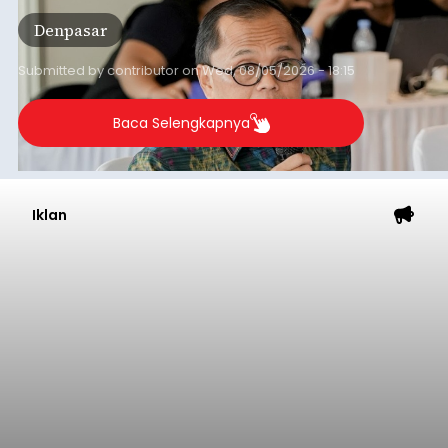
pada sektor-sektor utama penggerak ekonomi
Denpasar
daerah, dengan risiko kredit yang tetap
terkendali.
Submitted by
contributor
on
Wed, 08/05/2026 - 18:15
Baca Selengkapnya
Iklan