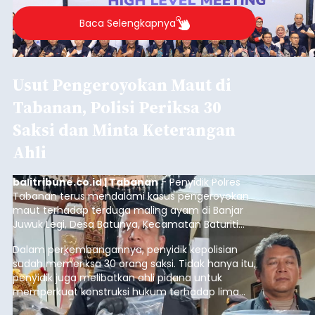
Baca Selengkapnya
Usut Pengeroyokan Maut di
Tabanan, Polisi Periksa 30
Saksi dan Minta Keterangan
Ahli
balitribune.co.id | Tabanan
- Penyidik Polres
Tabanan terus mendalami kasus pengeroyokan
maut terhadap terduga maling ayam di Banjar
Juwuk Legi, Desa Batunya, Kecamatan Baturiti
yang terjadi beberapa waktu lalu.
Dalam perkembangannya, penyidik kepolisian
sudah memeriksa 30 orang saksi. Tidak hanya itu,
penyidik juga melibatkan ahli pidana untuk
memperkuat konstruksi hukum terhadap lima
orang tersangka yang saat ini ditahan.