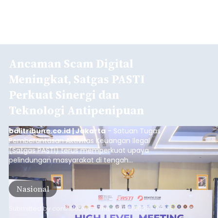
Ancaman Scam Digital
Meningkat, Satgas PASTI
Perkuat Sinergi dan
Teknologi Antipenipuan
balitribune.co.id | Jakarta
- Satuan Tugas
Pemberantasan Aktivitas Keuangan Ilegal
(Satgas PASTI) terus memperkuat upaya
pelindungan masyarakat di tengah
meningkatnya ancaman penipuan digital yang
semakin kompleks.
Nasional
Submitted by
contributor
on
Thu, 08/06/2026 - 09:45