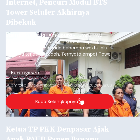
Internet, Pencuri Modul BTS
Tower Seluler Akhirnya
Dibekuk
balitribune.co.id I Amlapura -
Lumpuhnya
jaringan internet di wilayah Kota Amlapura
selama berhari-hari pada beberapa waktu lalu
akhirnya terjawab sudah. Ternyata empat Tower
BTS Seluler yang berada di lokasi berbeda di
wilayah Karangasem telah dibobol maling,
Karangasem
dimana bagian modul penguat signal yang
berada di Tower BTS Seluler itu hilang dicuri.
Submitted by
contributor
on
Wed, 08/05/2026 - 18:03
Baca Selengkapnya
Ketua TP PKK Denpasar Ajak
Anak PAUD Panen Bawang