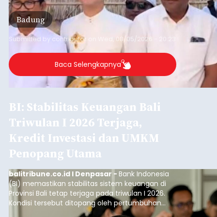
desa adat.
Badung
Submitted by
contributor
on
Wed, 08/05/2026 - 20:23
Baca Selengkapnya
BI: Stabilitas Keuangan Bali
Triwulan I 2026 Terjaga,
Kredit Investasi dan UMKM
Penopang Utama
balitribune.co.id I Denpasar -
Bank Indonesia
(BI) memastikan stabilitas sistem keuangan di
Provinsi Bali tetap terjaga pada triwulan I 2026.
Kondisi tersebut ditopang oleh pertumbuhan
penyaluran kredit yang masih positif, terutama