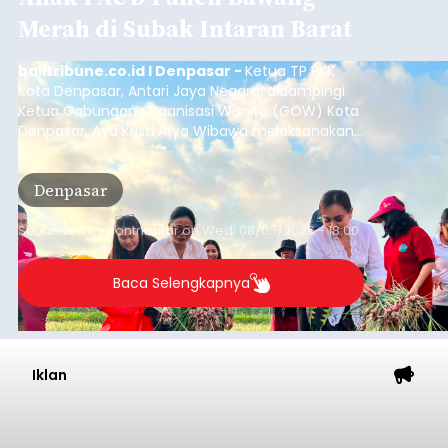
Merah di Subak Intaran Barat
balitribune.co.id I Denpasar -
Ketua TP PKK
Kota Denpasar, Antari Jaya Negara, didampingi
Ketua Gabungan Organisasi Wanita (GOW) Kota
Denpasar, Ayu Kristi Arya Wibawa melaksanakan
panen bawang merah dan jagung manis
bersama anak-anak Pendidikan Anak Usia Dini
Denpasar
(PAUD) di Subak Intaran Barat, Rabu (5/8/2026).
Submitted by
contributor
on
Wed, 08/05/2026 - 18:00
Baca Selengkapnya
Iklan