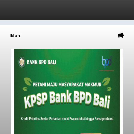
Iklan