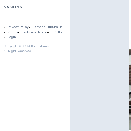
NASIONAL
Privacy Policy
Tentang Tribune Bali
Footer
Kontak
Pedoman Media
Info Iklan
Login
Copyright © 2024 Bali Tribune,
All Right Reserved.