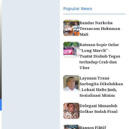
Popular News
Bandar Narkoba
Terancam Hukuman
Mati
Ratusan Sopir Gelar
“Long March” -
Tuntut Dishub Tegas
terhadap Crab dan
Uber
Layanan Trans
Sarbagita Dikeluhkan
: Lokasi Halte Jauh,
Sosialisasi Minim
Delegasi Munaslub
Golkar Sudah Final
Bansos Fiktif