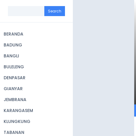
Skip
to
Search
main
content
BERANDA
Main
BADUNG
navigation
BANGLI
BULELENG
DENPASAR
GIANYAR
JEMBRANA
KARANGASEM
KLUNGKUNG
TABANAN