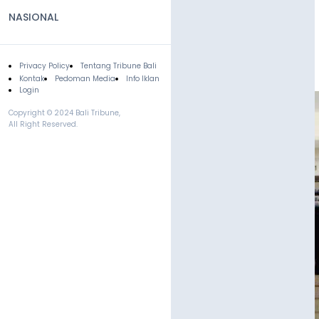
NASIONAL
Privacy Policy
Tentang Tribune Bali
Footer
Kontak
Pedoman Media
Info Iklan
Login
Copyright © 2024 Bali Tribune,
All Right Reserved.