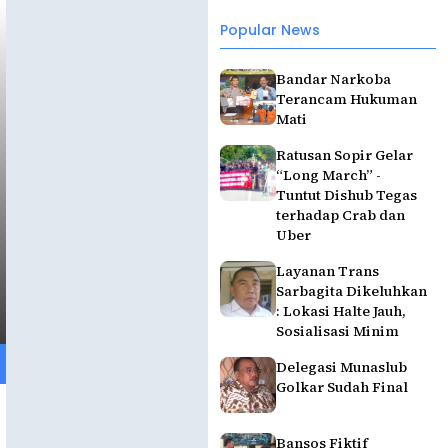
Popular News
Bandar Narkoba
Terancam Hukuman
Mati
Ratusan Sopir Gelar
“Long March” -
Tuntut Dishub Tegas
terhadap Crab dan
Uber
Layanan Trans
Sarbagita Dikeluhkan
: Lokasi Halte Jauh,
Sosialisasi Minim
Delegasi Munaslub
Golkar Sudah Final
Bansos Fiktif