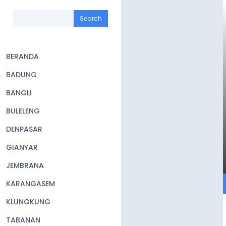
Skip
to
Search
main
content
BERANDA
Main
BADUNG
navigation
BANGLI
BULELENG
DENPASAR
GIANYAR
JEMBRANA
KARANGASEM
KLUNGKUNG
TABANAN