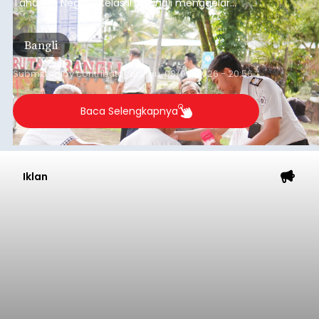
Tahanan Negara Kelas II B Bangli menggelar
kegiatan pemeriksaan kesehatan gratis, Rabu
(6/8/2026).
Bangli
Submitted by
contributor
on
Thu, 08/06/2026 - 20:56
Baca Selengkapnya
Iklan