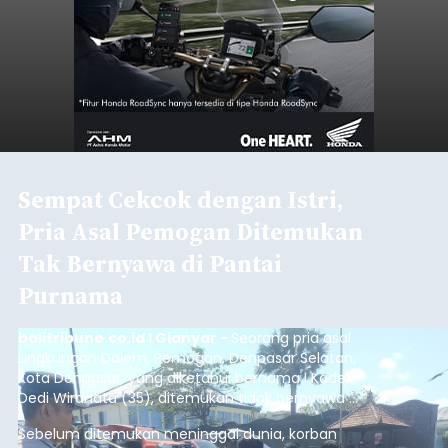
Sempat Cekcok dengan Istri,
Pria Asal Pemogan Ditemukan
Tak Bernyawa di Pantai
Purnama
balitribune.co.id I Gianyar -
Seorang pria asal
Lingkungan Dalem, Pemogan, Denpasar Selatan,
Kota Denpasar, yang diketahui bernama I Kadek
Dedi Wiranata (35), ditemukan tidak bernyawa di
pesisir Pantai Purnama, Sukawati.
Sebelum ditemukan meninggal dunia, korban