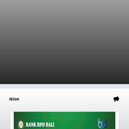
Iklan