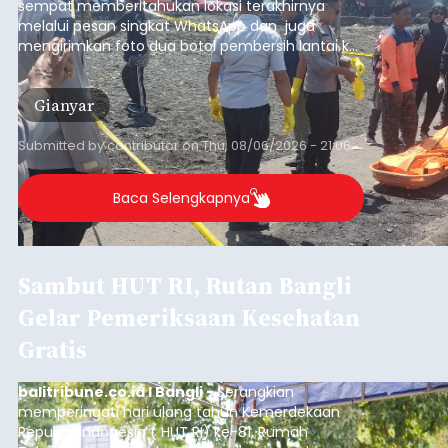
sempat memberitahukan lokasi terakhirnya
melalui pesan singkat WhatsApp dan juga
mengirimkan foto dua botol pembersih lantai ke
istrinya.
Gianyar
Submitted by
contributor
on
Thu, 08/06/2026 - 21:06
Baca Selengkapnya
Sambut HUT RI, Rutan Bangli
Gelar Pemeriksaan Kesehatan
Gratis
balitribune.co.id I Bangli -
Serangkian
memperingati hari ulang tahun Kemerdekaan
Republik Indonesia ( HUT RI) ke-81, Rumah