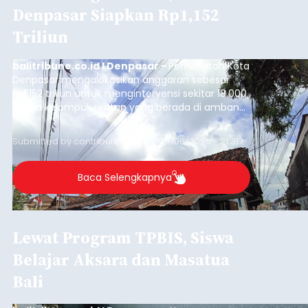
Denpasar Siapkan Rp1,152
Triliun
balitribune.co.id I Denpasar -
Pemerintah Kota
Denpasar mengalokasikan anggaran sebesar
Rp1,152 triliun untuk mengintervensi sekitar 18.000
warga kelompok rentan yang berada di ambang
garis kemiskinan. Langkah strategis ini diambil
guna menjaga masyarakat yang berada pada
Submitted by
contributor
on
Thu, 08/06/2026 - 21:31
kelompok desil 5 dan 6 tersebut agar tidak
merosot ke kategori miskin.
Baca Selengkapnya
Lewat Program TPBIS, Siswa
Belajar Aksara dan Masatua
Bali