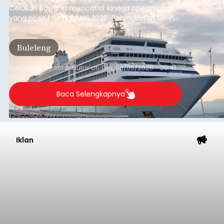
Celukan Bawang mencatat kinerja operasional
yang positif hingga Juli 2026. Peningkatan terlihat
dari arus kapal yang mencapai 1,48 juta Gross
Tonnage (GT), atau tumbuh 12,4 persen
Buleleng
dibandingkan periode yang sama tahun lalu
yang tercatat sebesar 1,32 juta GT.
Submitted by
contributor
on
Thu, 08/06/2026 - 20:41
Baca Selengkapnya
Iklan