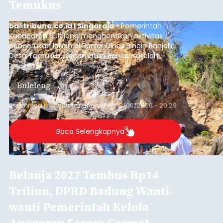
Temukus
balitribune.co.id I Singaraja -
Pemerintah
Kabupaten Buleleng menghentikan aktivitas
pengerukan lahan di Banjar Dinas Bingin Banjah,
Desa Temukus, Kecamatan Banjar, setelah
ditemukan indikasi kegiatan pengambilan
material yang tidak sesuai dengan peruntukan
Buleleng
kawasan.
Submitted by
contributor
on
Thu, 08/06/2026 - 20:29
Baca Selengkapnya
Belanja 2027 Tembus Rp14
Triliun, DPRD Badung Wanti-
wanti Pemerintah Kelola
Anggaran Secara Cermat