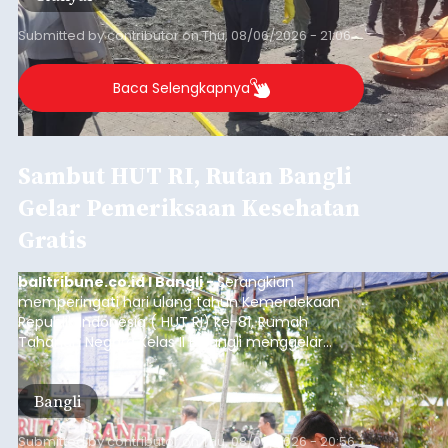
Submitted by
contributor
on
Thu, 08/06/2026 - 21:06
Baca Selengkapnya
Sambut HUT RI, Rutan Bangli
Gelar Pemeriksaan Kesehatan
Gratis
balitribune.co.id I Bangli -
Serangkian
memperingati hari ulang tahun Kemerdekaan
Republik Indonesia ( HUT RI) ke-81, Rumah
Tahanan Negara Kelas II B Bangli menggelar
kegiatan pemeriksaan kesehatan gratis, Rabu
(6/8/2026).
Bangli
Submitted by
contributor
on
Thu, 08/06/2026 - 20:56