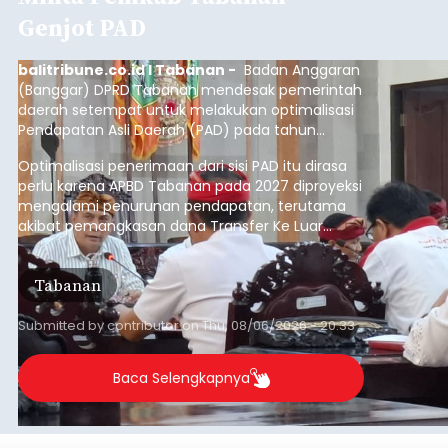
Genjot PAD
balitribune.co.id I Tabanan -
Badan Anggaran
(Banggar) DPRD Tabanan mendesak pemerintah
daerah setempat untuk melakukan optimalisasi
Pendapatan Asli Daerah (PAD) pada tahun
anggaran 2027.
Optimalisasi penerimaan dari sisi PAD itu dirasa
perlu karena APBD Tabanan pada 2027 diproyeksi
mengalami penurunan pendapatan, terutama
akibat pemangkasan dana Transfer Ke Luar
Daerah (TKD) dari pemerintah pusat.
Tabanan
Submitted by
contributor
on
Thu, 08/06/2026 - 20:33
Baca Selengkapnya