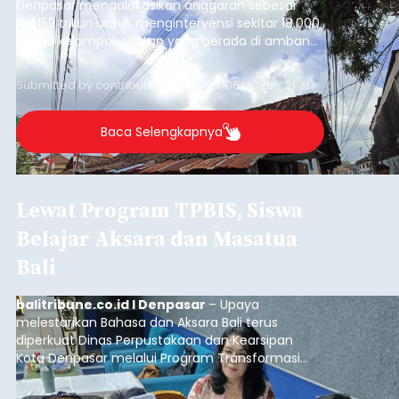
Denpasar mengalokasikan anggaran sebesar
Rp1,152 triliun untuk mengintervensi sekitar 18.000
warga kelompok rentan yang berada di ambang
garis kemiskinan. Langkah strategis ini diambil
guna menjaga masyarakat yang berada pada
Submitted by
contributor
on
Thu, 08/06/2026 - 21:31
kelompok desil 5 dan 6 tersebut agar tidak
merosot ke kategori miskin.
Baca Selengkapnya
Lewat Program TPBIS, Siswa
Belajar Aksara dan Masatua
Bali
balitribune.co.id I Denpasar
– Upaya
melestarikan Bahasa dan Aksara Bali terus
diperkuat Dinas Perpustakaan dan Kearsipan
Kota Denpasar melalui Program Transformasi
Perpustakaan Berbasis Inklusi Sosial (TPBIS).
Tahun ini, sebanyak 63 siswa kelas IV dan V SD