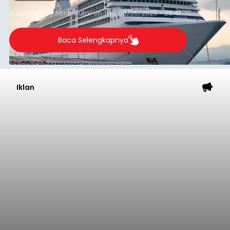
yang tercatat sebesar 1,32 juta GT.
Submitted by
contributor
on
Thu, 08/06/2026 - 20:41
Baca Selengkapnya
Iklan