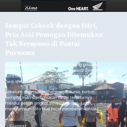
Sempat Cekcok dengan Istri,
Pria Asal Pemogan Ditemukan
Tak Bernyawa di Pantai
Purnama
balitribune.co.id I Gianyar -
Seorang pria asal
Lingkungan Dalem, Pemogan, Denpasar Selatan,
Kota Denpasar, yang diketahui bernama I Kadek
Dedi Wiranata (35), ditemukan tidak bernyawa di
pesisir Pantai Purnama, Sukawati.
Sebelum ditemukan meninggal dunia, korban
sempat memberitahukan lokasi terakhirnya
melalui pesan singkat WhatsApp dan juga
mengirimkan foto dua botol pembersih lantai ke
istrinya.
Gianyar