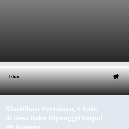
Iklan
Klarifikasi Perizinan, 4 Kafe
di Desa Baha Dipanggil Satpol
PP Badung