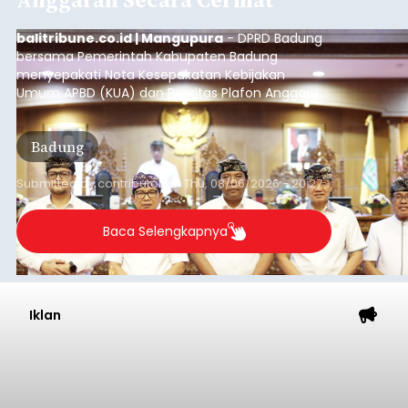
balitribune.co.id | Mangupura
- DPRD Badung
bersama Pemerintah Kabupaten Badung
menyepakati Nota Kesepakatan Kebijakan
Umum APBD (KUA) dan Prioritas Plafon Anggaran
Sementara (PPAS) Tahun Anggaran 2027 dalam
rapat paripurna yang digelar di Gedung DPRD
Badung
Badung, Kamis (6/8/2026).
Submitted by
contributor
on
Thu, 08/06/2026 - 20:27
Baca Selengkapnya
Iklan