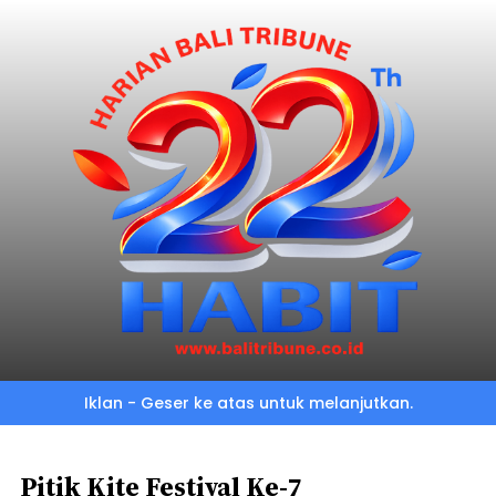
Skip
to
main
content
Iklan - Geser ke atas untuk melanjutkan.
Pitik Kite Festival Ke-7