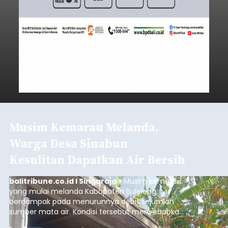
Musim Kemarau Melanda,
Warga Desa Sinabun
Kesulitan Dapatkan Air Bersih
balitribune.co.id I Singaraja -
Musim kemarau
yang mulai melanda Kabupaten Buleleng
berdampak pada menurunnya debit sejumlah
sumber mata air. Kondisi tersebut menyebabkan
warga di beberapa desa mulai mengalami