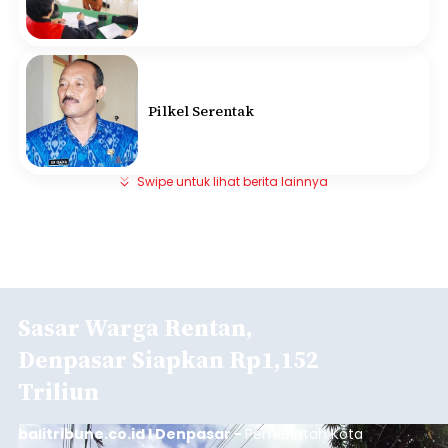
Pilkel Serentak
Swipe untuk lihat berita lainnya
Sasar Warga Rentan,
Denpasar Siapkan Rp1,152
Triliun
balitribune.co.id I Denpasar -
Pemerintah Kota