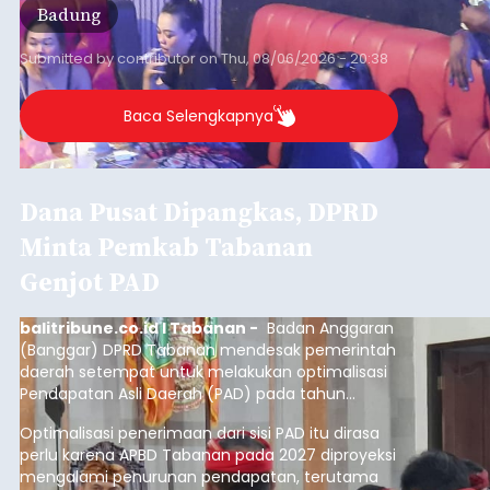
Badung
Submitted by
contributor
on
Thu, 08/06/2026 - 20:38
Baca Selengkapnya
Dana Pusat Dipangkas, DPRD
Minta Pemkab Tabanan
Genjot PAD
balitribune.co.id I Tabanan -
Badan Anggaran
(Banggar) DPRD Tabanan mendesak pemerintah
daerah setempat untuk melakukan optimalisasi
Pendapatan Asli Daerah (PAD) pada tahun
anggaran 2027.
Optimalisasi penerimaan dari sisi PAD itu dirasa
perlu karena APBD Tabanan pada 2027 diproyeksi
mengalami penurunan pendapatan, terutama