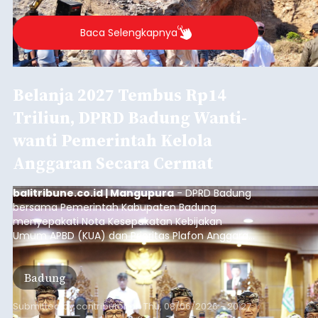
Baca Selengkapnya
Belanja 2027 Tembus Rp14
Triliun, DPRD Badung Wanti-
wanti Pemerintah Kelola
Anggaran Secara Cermat
balitribune.co.id | Mangupura
- DPRD Badung
bersama Pemerintah Kabupaten Badung
menyepakati Nota Kesepakatan Kebijakan
Umum APBD (KUA) dan Prioritas Plafon Anggaran
Sementara (PPAS) Tahun Anggaran 2027 dalam
rapat paripurna yang digelar di Gedung DPRD
Badung
Badung, Kamis (6/8/2026).
Submitted by
contributor
on
Thu, 08/06/2026 - 20:27