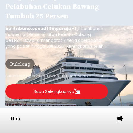
Pelabuhan Celukan Bawang
Tumbuh 25 Persen
balitribune.coo.id I Singaraja -
PT Pelabuhan
Indonesia (Persero) atau Pelindo Cabang
Celukan Bawang mencatat kinerja operasional
yang positif hingga Juli 2026. Peningkatan terlihat
dari arus kapal yang mencapai 1,48 juta Gross
Tonnage (GT), atau tumbuh 12,4 persen
Buleleng
dibandingkan periode yang sama tahun lalu
yang tercatat sebesar 1,32 juta GT.
Submitted by
contributor
on
Thu, 08/06/2026 - 20:41
Baca Selengkapnya
Iklan