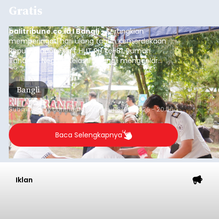
Gratis
balitribune.co.id I Bangli -
Serangkian
memperingati hari ulang tahun Kemerdekaan
Republik Indonesia ( HUT RI) ke-81, Rumah
Tahanan Negara Kelas II B Bangli menggelar
kegiatan pemeriksaan kesehatan gratis, Rabu
(6/8/2026).
Bangli
Submitted by
contributor
on
Thu, 08/06/2026 - 20:56
Baca Selengkapnya
Iklan