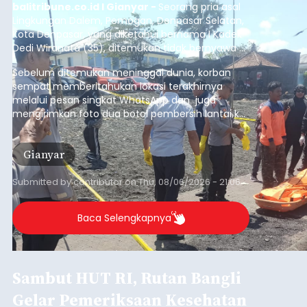
balitribune.co.id I Gianyar -
Seorang pria asal
Lingkungan Dalem, Pemogan, Denpasar Selatan,
Kota Denpasar, yang diketahui bernama I Kadek
Dedi Wiranata (35), ditemukan tidak bernyawa di
pesisir Pantai Purnama, Sukawati.
Sebelum ditemukan meninggal dunia, korban
sempat memberitahukan lokasi terakhirnya
melalui pesan singkat WhatsApp dan juga
mengirimkan foto dua botol pembersih lantai ke
istrinya.
Gianyar
Submitted by
contributor
on
Thu, 08/06/2026 - 21:06
Baca Selengkapnya
Sambut HUT RI, Rutan Bangli
Gelar Pemeriksaan Kesehatan