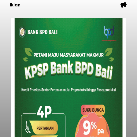
Iklan