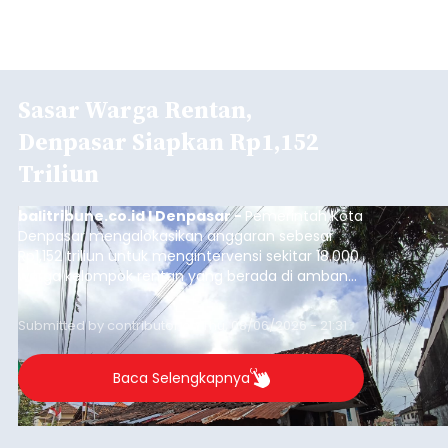
Sasar Warga Rentan,
Denpasar Siapkan Rp1,152
Triliun
balitribune.co.id I Denpasar -
Pemerintah Kota
Denpasar mengalokasikan anggaran sebesar
Rp1,152 triliun untuk mengintervensi sekitar 18.000
warga kelompok rentan yang berada di ambang
garis kemiskinan. Langkah strategis ini diambil
guna menjaga masyarakat yang berada pada
Submitted by
contributor
on
Thu, 08/06/2026 - 21:31
kelompok desil 5 dan 6 tersebut agar tidak
merosot ke kategori miskin.
Baca Selengkapnya