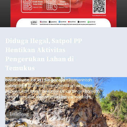
Diduga Ilegal, Satpol PP
Hentikan Aktivitas
Pengerukan Lahan di
Temukus
balitribune.co.id I Singaraja -
Pemerintah
Kabupaten Buleleng menghentikan aktivitas
pengerukan lahan di Banjar Dinas Bingin Banjah,
Desa Temukus, Kecamatan Banjar, setelah
ditemukan indikasi kegiatan pengambilan
material yang tidak sesuai dengan peruntukan
Buleleng
kawasan.
Submitted by
contributor
on
Thu, 08/06/2026 - 20:29