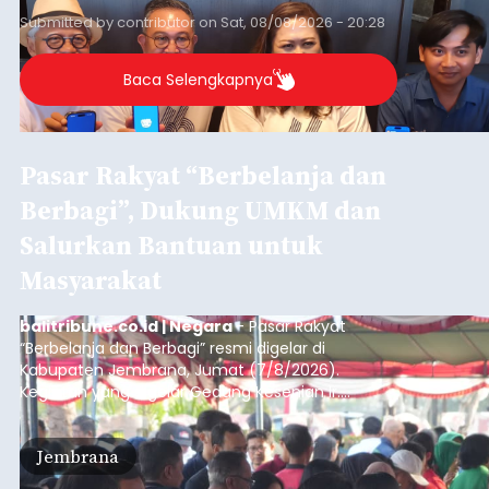
sekolah, salah satunya adalah alumni SMA 1
Submitted by
contributor
on
Sat, 08/08/2026 - 20:28
Denpasar.
Baca Selengkapnya
Pasar Rakyat “Berbelanja dan
Berbagi”, Dukung UMKM dan
Salurkan Bantuan untuk
Masyarakat
balitribune.co.id | Negara
- Pasar Rakyat
“Berbelanja dan Berbagi” resmi digelar di
Kabupaten Jembrana, Jumat (7/8/2026).
Kegiatan yang digelar Gedung Kesenian Ir.
Soekarno ini memadukan pemberdayaan
ekonomi masyarakat dengan aksi sosial tersebut
Jembrana
mendapat antusiasme tinggi dan mencatat nilai
transaksi mencapai Rp672.733.200.