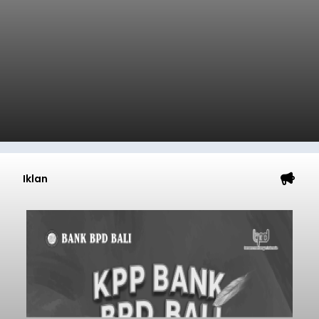
Iklan