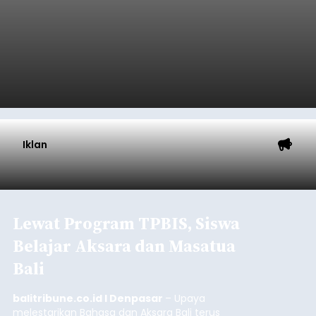
Baca Selengkapnya
Sasar Warga Rentan,
Denpasar Siapkan Rp1,152
Triliun
balitribune.co.id I Denpasar -
Pemerintah Kota
Denpasar mengalokasikan anggaran sebesar
Rp1,152 triliun untuk mengintervensi sekitar 18.000
warga kelompok rentan yang berada di ambang
garis kemiskinan. Langkah strategis ini diambil
guna menjaga masyarakat yang berada pada
Submitted by
contributor
on
Thu, 08/06/2026 - 21:31
kelompok desil 5 dan 6 tersebut agar tidak
merosot ke kategori miskin.
Baca Selengkapnya