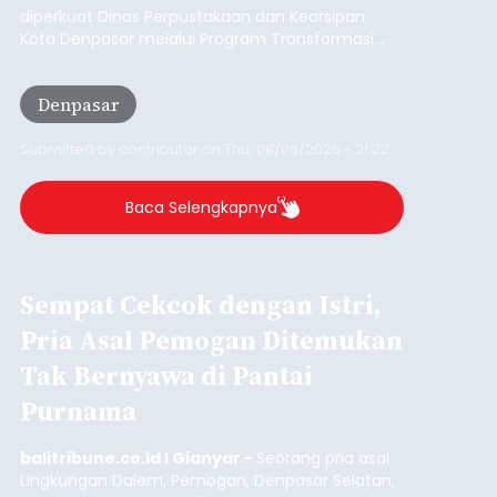
Iklan