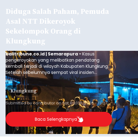
Diduga Salah Paham, Pemuda
Asal NTT Dikeroyok
Sekelompok Orang di
Klungkung
balitribune.co.id | Semarapura -
Kasus
pengeroyokan yang melibatkan pendatang
kembali terjadi di wilayah Kabupaten Klungkung.
Setelah sebelumnya sempat viral insiden
keributan di barat Pasar Galiran, peristiwa serupa
kini menimpa seorang pemuda asal Kabupaten
Klungkung
Sumba Barat Daya (SBD), Nusa Tenggara Timur
(NTT).
Submitted by
contributor
on
Sat, 08/08/2026 - 13:07
Baca Selengkapnya