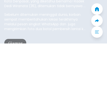
Iklan
Lewat Program TPBIS, Siswa
Belajar Aksara dan Masatua
Bali
balitribune.co.id I Denpasar
– Upaya
melestarikan Bahasa dan Aksara Bali terus
diperkuat Dinas Perpustakaan dan Kearsipan
Kota Denpasar melalui Program Transformasi
Perpustakaan Berbasis Inklusi Sosial (TPBIS).
Tahun ini, sebanyak 63 siswa kelas IV dan V SD
Denpasar
Negeri 17 Dangin Puri mendapat pelatihan