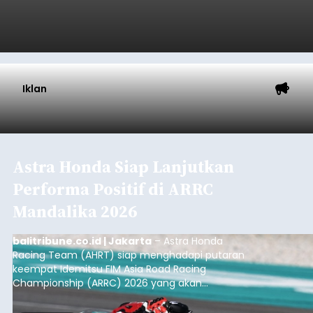
Iklan