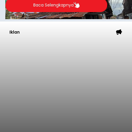
Astra Honda Siap Lanjutkan
Performa Positif di ARRC
Mandalika 2026
balitribune.co.id | Jakarta
– Astra Honda
Racing Team (AHRT) siap menghadapi putaran
keempat Idemitsu FIM Asia Road Racing
Championship (ARRC) 2026 yang akan
berlangsung di Pertamina Mandalika
International Circuit, Lombok, Nusa Tenggara
Nasional
Barat, pada 7–9 Agustus 2026.
Submitted by
contributor
on
Fri, 08/07/2026 - 07:44