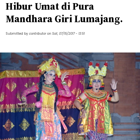
Hibur Umat di Pura
Mandhara Giri Lumajang.
Submitted by
contributor
on
Sat, 07/15/2017 - 13:51