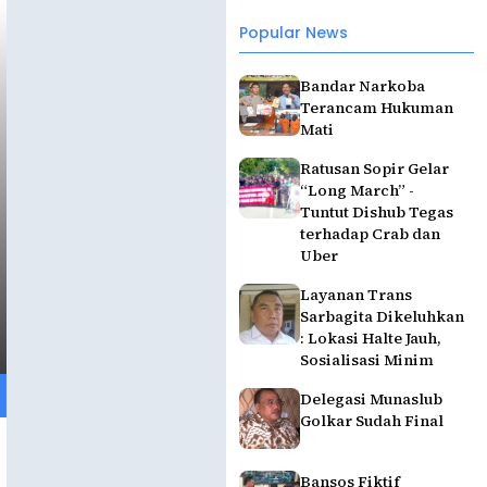
Popular News
Bandar Narkoba
Terancam Hukuman
Mati
Ratusan Sopir Gelar
“Long March” -
Tuntut Dishub Tegas
terhadap Crab dan
Uber
Layanan Trans
Sarbagita Dikeluhkan
: Lokasi Halte Jauh,
Sosialisasi Minim
Delegasi Munaslub
Golkar Sudah Final
Bansos Fiktif