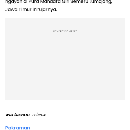
ngayah di Pura Mandara Giri Semeru Lumajang,
Jawa Timur ini”ujarnya.
ADVERTISEMENT
wartawan
release
Pakraman