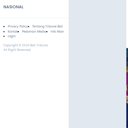
NASIONAL
Privacy Policy
Tentang Tribune Bali
Footer
Kontak
Pedoman Media
Info Iklan
Login
Copyright © 2024 Bali Tribune,
All Right Reserved.