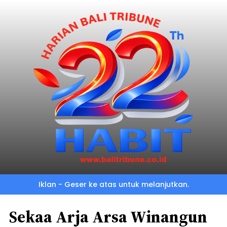
Iklan - Geser ke atas untuk melanjutkan.
Sekaa Arja Arsa Winangun