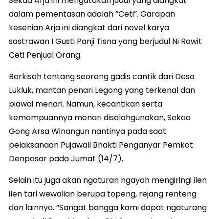
Sekaa Arja ini mengatakan judul yang diangkat
dalam pementasan adalah “Ceti”. Garapan
kesenian Arja ini diangkat dari novel karya
sastrawan I Gusti Panji Tisna yang berjudul Ni Rawit
Ceti Penjual Orang.
Berkisah tentang seorang gadis cantik dari Desa
Lukluk, mantan penari Legong yang terkenal dan
piawai menari. Namun, kecantikan serta
kemampuannya menari disalahgunakan, Sekaa
Gong Arsa Winangun nantinya pada saat
pelaksanaan Pujawali Bhakti Penganyar Pemkot
Denpasar pada Jumat (14/7).
Selain itu juga akan ngaturan ngayah mengiringi ilen
ilen tari wewalian berupa topeng, rejang renteng
dan lainnya. “Sangat bangga kami dapat ngaturang