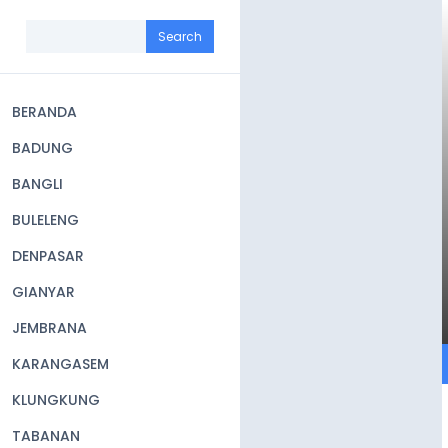
Skip
to
Search
main
content
BERANDA
Main
BADUNG
navigation
BANGLI
BULELENG
DENPASAR
GIANYAR
JEMBRANA
KARANGASEM
KLUNGKUNG
TABANAN